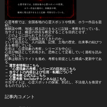
心霊考察では、全国各地の心霊スポットや怪異、ホラー作品を題
材に、
体験談や噂、地域に残る語りをもとに記録・考察を行っている。
当サイトは、幽霊の存在を断定することを目的とせず、
「どのように語られてきたのか」
「なぜ心霊として認識されてきたのか」
という視点から、人の認識、記憶、土地の歴史、出来事の結びつ
きを整理している。
近年は「心霊現象の考察」シリーズを中心に、
心霊が物語として共有され、恐怖として定着していく過程を読み
解いている。
記事は順次リライトを進め、考察を前提とした構成へ更新中であ
る。
→
運営者情報はこちら
→
「心霊現象の考察」シリーズの目次はこちら
→
当サイトの内容および引用・転載について
→
心霊考察 公式Xはこちら
→
心霊考察 YouTubeチャンネルはこちら
※当サイトは、心霊スポットの探索、肝試し、不法侵入を推奨す
るものではない。
記事内コメント