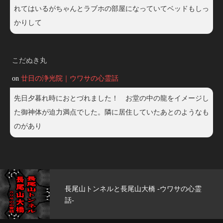
れてはいるがちゃんとラブホの部屋になっていてベッドもしっ
かりして
こだぬき丸
on
廿日の浄光院｜ウワサの心霊話
先日夕暮れ時におとづれました！ お堂の中の龍をイメージし
た御神体が迫力満点でした。隣に居住していたあとのようなも
のがあり
玄武洞公園 -ウワサの心霊話-