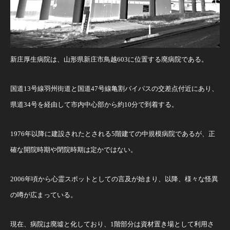
新庄厚生病院は、山形県新庄市鳥越603に位置する廃病院である。
国道13号線羽州街道と国道47号線亀割バイパスの交差点付近にあり、
県道34号を経由して市内中心部から約10分で到着する。
1976年以降に建設されたとされる5階建ての中規模病院であるが、正
確な開院時期や閉院時期は定かではない。
2006年頃から心霊スポットとしての言及が始まり、以降、様々な怪異
の噂が広まっている。
現在、病院は廃墟と化しており、1階部分は資材置き場として利用さ