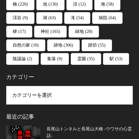
橋
(220)
池
(130)
沼
(12)
海
(58)
渓谷
(9)
湖
(63)
滝
(54)
病院
(64)
碑
(17)
神社
(165)
緑地
(20)
自然の家
(10)
跡地
(306)
踏切
(55)
陰謀論
(2)
集落
(9)
霊園
(35)
駅
(53)
カテゴリー
リー
最近の記事
長尾山トンネルと長尾山大橋 -ウワサの心霊
話-