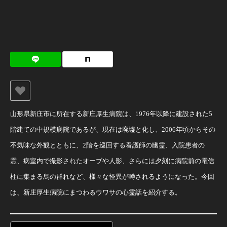
山形県新庄市に所在する新庄厚生病院は、1976年以降に建設された5
階建ての中規模病院であるが、現在は廃墟と化し、2006年頃からその
不気味な外観とともに、2階を巡回する看護師の幽霊、入院患者の
霊、病室内で撮影されたオーブや人影、さらには夕刻に病院前の電信
柱に集まる烏の群れなど、様々な怪異が噂されるようになった。今回
は、新庄厚生病院にまつわるウワサの心霊話を紹介する。