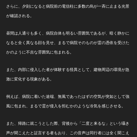
さらに、夕刻になると病院前の電信柱に多数の烏が一斉に止まる光景
が確認される。
昼間は人通りも多く、病院自体も明るい雰囲気であるが、暗く静かに
なると全く異なる顔を見せ、まるで病院そのものが霊の憑依を受けた
かのように不吉な雰囲気に包まれる。
また、内部に侵入した者が体験する怪異として、建物周辺の環境が急
激に変化する現象がある。
例えば、病院に着いた途端、無風であったはずの空気が突如として強
風に包まれ、まるで霊が侵入を拒むかのような冷気を感じさせる。
また、帰路に就こうとした際、背後から「二度と来るな」という囁き
声が聞こえたと証言する者もおり、この音声は同行者には全く聞こえ