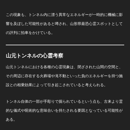
この現象も、トンネル内に漂う異常なエネルギーが一時的に機械に影
響を及ぼした可能性があると噂され、山形県最恐心霊スポットとして
の評判に拍車をかけている。
山元トンネルの心霊考察
山元トンネルにおける各種の心霊現象は、閉ざされた山間の空間と、
その周辺に存在する火葬場や滝不動といった負のエネルギーを持つ施
設との相乗効果によって引き起こされていると考えられる。
トンネル自体の一部が手彫りで掘られているという点も、古来より霊
的な儀式や呪術的な意味合いを持たされる要因となっている可能性が
ある。