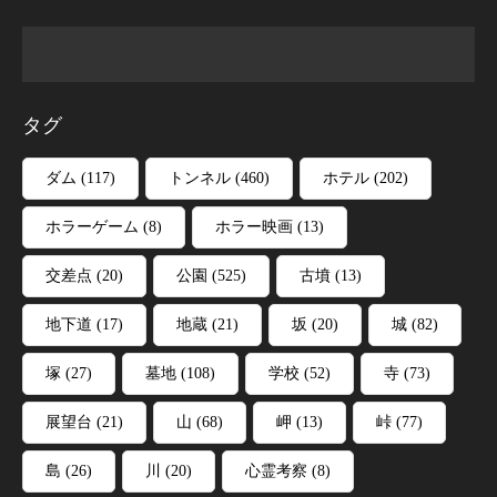
タグ
ダム
(117)
トンネル
(460)
ホテル
(202)
ホラーゲーム
(8)
ホラー映画
(13)
交差点
(20)
公園
(525)
古墳
(13)
地下道
(17)
地蔵
(21)
坂
(20)
城
(82)
塚
(27)
墓地
(108)
学校
(52)
寺
(73)
展望台
(21)
山
(68)
岬
(13)
峠
(77)
島
(26)
川
(20)
心霊考察
(8)