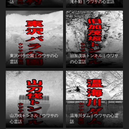
話
滝不動｜ウワサの心霊話
東沢バラ公園｜ウワサの心
旧加茂坂トンネル｜ウワサ
霊話
の心霊話
山刀伐トンネル｜ウワサの
温海川ダム｜ウワサの心霊
心霊話
話