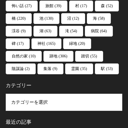
怖い話
(27)
旅館
(39)
村
(17)
森
(52)
橋
(220)
池
(130)
沼
(12)
海
(58)
渓谷
(9)
湖
(63)
滝
(54)
病院
(64)
碑
(17)
神社
(165)
緑地
(20)
自然の家
(10)
跡地
(306)
踏切
(55)
陰謀論
(2)
集落
(9)
霊園
(35)
駅
(53)
カテゴリー
リー
最近の記事