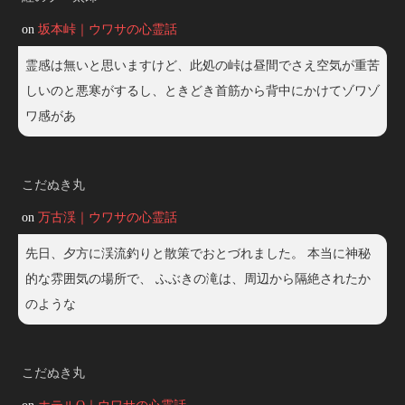
on
坂本峠｜ウワサの心霊話
霊感は無いと思いますけど、此処の峠は昼間でさえ空気が重苦
しいのと悪寒がするし、ときどき首筋から背中にかけてゾワゾ
ワ感があ
こだぬき丸
on
万古渓｜ウワサの心霊話
先日、夕方に渓流釣りと散策でおとづれました。 本当に神秘
的な雰囲気の場所で、 ふぶきの滝は、周辺から隔絶されたか
のような
こだぬき丸