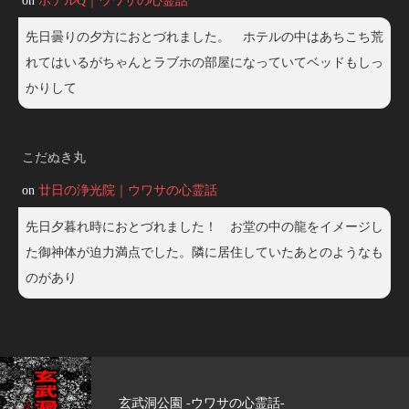
on
ホテルQ｜ウワサの心霊話
先日曇りの夕方におとづれました。 ホテルの中はあちこち荒
れてはいるがちゃんとラブホの部屋になっていてベッドもしっ
かりして
こだぬき丸
on
廿日の浄光院｜ウワサの心霊話
先日夕暮れ時におとづれました！ お堂の中の龍をイメージし
た御神体が迫力満点でした。隣に居住していたあとのようなも
のがあり
玄武洞公園 -ウワサの心霊話-