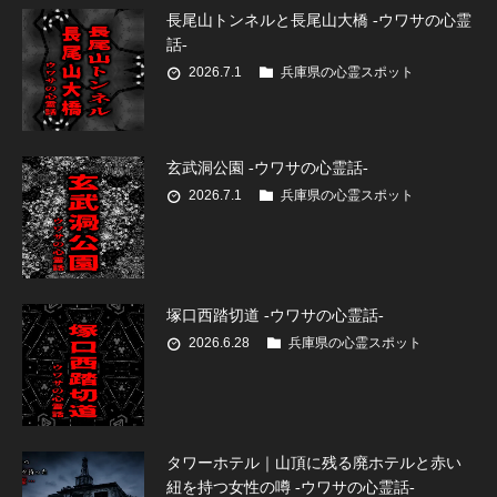
長尾山トンネルと長尾山大橋 -ウワサの心霊
話-
2026.7.1
兵庫県の心霊スポット
玄武洞公園 -ウワサの心霊話-
2026.7.1
兵庫県の心霊スポット
塚口西踏切道 -ウワサの心霊話-
2026.6.28
兵庫県の心霊スポット
タワーホテル｜山頂に残る廃ホテルと赤い
紐を持つ女性の噂 -ウワサの心霊話-