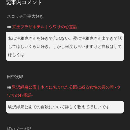
記事内コメント
スコッチ刑事大好き
on
京王プラザホテル｜ウワサの心霊話
私は沖雅也さんを好きで忘れない。夢に沖雅也さん出てきて話
してほしいくらい好き。しかし何度も言いますけど自殺はして
ほしくは
田中次郎
on
駒沢緑泉公園｜木々に包まれた公園に残る女性の霊の噂 -ウ
ワサの心霊話-
駒沢緑泉公園での自殺について詳しく教えてほしいです
紅のプー太郎