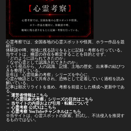
心霊考察では、全国各地の心霊スポットや怪異、ホラー作品を題
材に、
体験談や噂、地域に残る語りをもとに記録・考察を行っている。
当サイトは、幽霊の存在を断定することを目的とせず、
「どのように語られてきたのか」
「なぜ心霊として認識されてきたのか」
という視点から、人の認識、記憶、土地の歴史、出来事の結びつ
きを整理している。
近年は「心霊現象の考察」シリーズを中心に、
心霊が物語として共有され、恐怖として定着していく過程を読み
解いている。
記事は順次リライトを進め、考察を前提とした構成へ更新中であ
る。
→
運営者情報はこちら
→
「心霊現象の考察」シリーズの目次はこちら
→
当サイトの内容および引用・転載について
→
心霊考察 公式Xはこちら
→
心霊考察 YouTubeチャンネルはこちら
※当サイトは、心霊スポットの探索、肝試し、不法侵入を推奨す
るものではない。