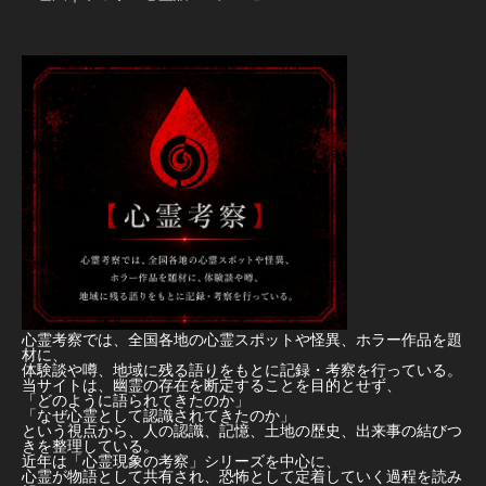
心霊考察では、全国各地の心霊スポットや怪異、ホラー作品を題
材に、
体験談や噂、地域に残る語りをもとに記録・考察を行っている。
当サイトは、幽霊の存在を断定することを目的とせず、
「どのように語られてきたのか」
「なぜ心霊として認識されてきたのか」
という視点から、人の認識、記憶、土地の歴史、出来事の結びつ
きを整理している。
近年は「心霊現象の考察」シリーズを中心に、
心霊が物語として共有され、恐怖として定着していく過程を読み