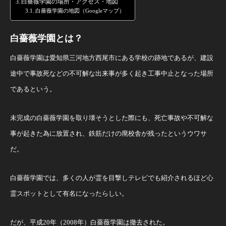
白薔薇学園の場所・アクセス・地図
白薔薇学園の地図（Googleマップ）
白薔薇学園とは？
白薔薇学園は愛知県三河地方西尾市にある学校の跡地であるが、建設
途中で事故死などの不可解な出来事が多く起き工事中止となった場所
であるという。
未完成の白薔薇学園を取り壊そうとした際にも、死亡事故や不可解な
事が起きた為に放置され、鉄筋だけの廃校舎が残ったというウワサ
だ。
白薔薇学園では、多くの人が霊を目撃しテレビでも紹介されるほど心
霊スポットとして有名になったらしい。
だが、平成20年（2008年）白薔薇学園は撤去された。