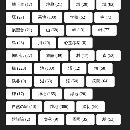
地下道
(17)
地蔵
(21)
坂
(20)
城
(82)
塚
(27)
墓地
(108)
学校
(52)
寺
(73)
展望台
(21)
山
(68)
岬
(13)
峠
(77)
島
(26)
川
(20)
心霊考察
(8)
怖い話
(27)
旅館
(39)
村
(17)
森
(52)
橋
(220)
池
(130)
沼
(12)
海
(58)
渓谷
(9)
湖
(63)
滝
(54)
病院
(64)
碑
(17)
神社
(165)
緑地
(20)
自然の家
(10)
跡地
(306)
踏切
(55)
陰謀論
(2)
集落
(9)
霊園
(35)
駅
(53)