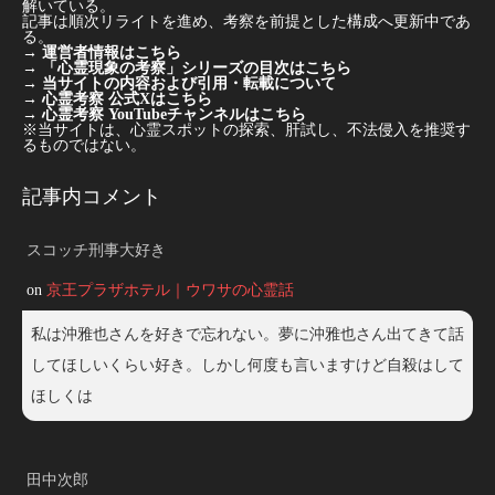
解いている。
記事は順次リライトを進め、考察を前提とした構成へ更新中であ
る。
→
運営者情報はこちら
→
「心霊現象の考察」シリーズの目次はこちら
→
当サイトの内容および引用・転載について
→
心霊考察 公式Xはこちら
→
心霊考察 YouTubeチャンネルはこちら
※当サイトは、心霊スポットの探索、肝試し、不法侵入を推奨す
るものではない。
記事内コメント
スコッチ刑事大好き
on
京王プラザホテル｜ウワサの心霊話
私は沖雅也さんを好きで忘れない。夢に沖雅也さん出てきて話
してほしいくらい好き。しかし何度も言いますけど自殺はして
ほしくは
田中次郎