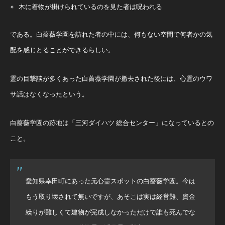
木に着物が掛けられているのを見た者は呪われる
である。白薔薇学園を訪れた者の中には、何もない空間で何者かの気
配を感じとることができるらしい。
霊の目撃談が多くあった白薔薇学園が撤去された後には、心霊のウワ
サ話はなくなったという。
白薔薇学園の跡地は「三河ダイハツ 総合センター」になっているとの
こと。
愛知県幸田町にあった元心霊スポットの白薔薇学園。今は
もう取り壊されて無いですが、あそこは実は経営難、資金
繰りが難しくて建物が完成しなかっただけで誰も死んでな