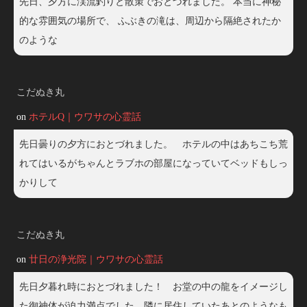
先日、夕方に渓流釣りと散策でおとづれました。 本当に神秘
的な雰囲気の場所で、 ふぶきの滝は、周辺から隔絶されたか
のような
こだぬき丸
on
ホテルQ｜ウワサの心霊話
先日曇りの夕方におとづれました。 ホテルの中はあちこち荒
れてはいるがちゃんとラブホの部屋になっていてベッドもしっ
かりして
こだぬき丸
on
廿日の浄光院｜ウワサの心霊話
先日夕暮れ時におとづれました！ お堂の中の龍をイメージし
た御神体が迫力満点でした。隣に居住していたあとのようなも