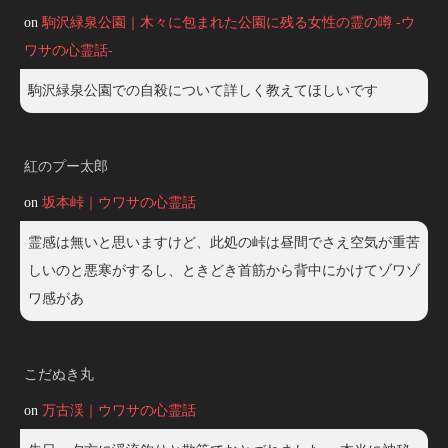
on
駒沢緑泉公園｜木々に包まれた公園に残る女性の霊の噂 -ウ
ワサの心霊話-
駒沢緑泉公園での自殺について詳しく教えてほしいです
紅のプー太郎
on
坂本峠｜ウワサの心霊話
霊感は無いと思いますけど、此処の峠は昼間でさえ空気が重苦
しいのと悪寒がするし、ときどき首筋から背中にかけてゾワゾ
ワ感があ
こだぬき丸
on
万古渓｜ウワサの心霊話