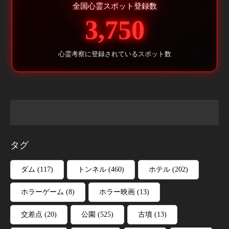
全国心霊スポット登録数
3,750
心霊考察に登録されているスポット数
タグ
ダム
(117)
トンネル
(460)
ホテル
(202)
ホラーゲーム
(8)
ホラー映画
(13)
交差点
(20)
公園
(525)
古墳
(13)