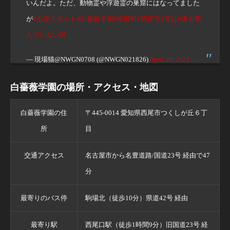
いんだよ。ただ、動物霊や浮遊霊の巣窟にはなってました
が
#心霊スポット
#白薔薇学園
#幸田町
#西尾市
#実は
#誰も死
んでいない説
— 現場猫@NWGN0708 (@NWGN021826)
April 29, 2021
白薔薇学園の場所・アクセス・地図
白薔薇学園の住
〒445-0014 愛知県西尾市つくしが丘６丁
所
目
交通アクセス
名古屋市から名豊道路/国道23号 経由で47
分
最寄りのバス停
駒場北（徒歩10分）県道42号 経由
最寄り駅
西尾口駅（徒歩1時間9分）旧国道23号 経