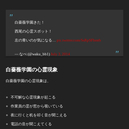
白薔薇学園きた！
西尾の心霊スポット！
左の青いのが気になる…
pic.twitter.com/SsRpSFhmtb
— なべ (@waku_bb1)
July 3, 2014
白薔薇学園の心霊現象
白薔薇学園の心霊現象は、
不可解な心霊現象が起こる
作業員の霊が窓から覗いている
夜に行くと机を叩く音が聞こえる
電話の音が聞こえてくる