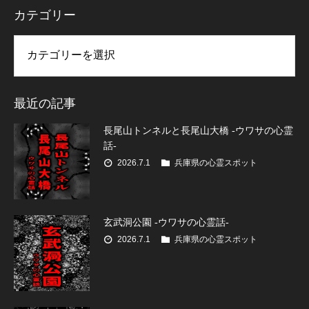
カテゴリー
リー
最近の記事
長尾山トンネルと長尾山大橋 -ウワサの心霊
話-
2026.7.1
兵庫県の心霊スポット
玄武洞公園 -ウワサの心霊話-
2026.7.1
兵庫県の心霊スポット