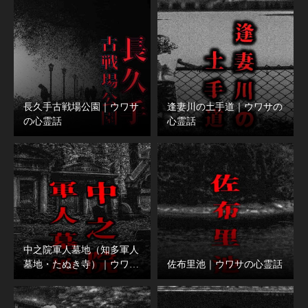
長久手古戦場公園｜ウワサ
逢妻川の土手道｜ウワサの
の心霊話
心霊話
中之院軍人墓地（知多軍人
墓地・たぬき寺）｜ウワ…
佐布里池｜ウワサの心霊話