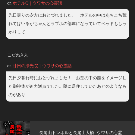
on
ホテルQ｜ウワサの心霊話
先日曇りの夕方におとづれました。 ホテルの中はあちこち荒
れてはいるがちゃんとラブホの部屋になっていてベッドもしっ
かりして
こだぬき丸
on
廿日の浄光院｜ウワサの心霊話
先日夕暮れ時におとづれました！ お堂の中の龍をイメージし
た御神体が迫力満点でした。隣に居住していたあとのようなも
のがあり
トンネルと長尾山大橋 -ウワサの心霊