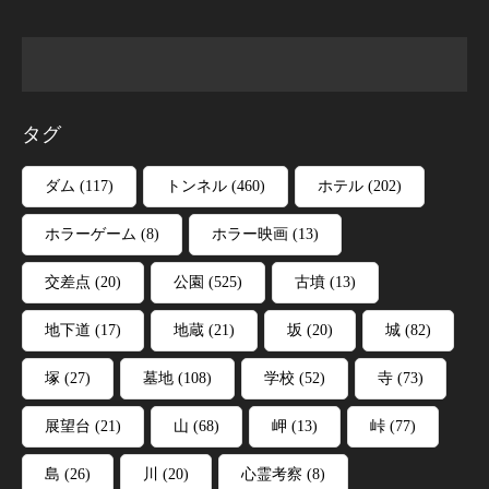
タグ
ダム
(117)
トンネル
(460)
ホテル
(202)
ホラーゲーム
(8)
ホラー映画
(13)
交差点
(20)
公園
(525)
古墳
(13)
地下道
(17)
地蔵
(21)
坂
(20)
城
(82)
塚
(27)
墓地
(108)
学校
(52)
寺
(73)
展望台
(21)
山
(68)
岬
(13)
峠
(77)
島
(26)
川
(20)
心霊考察
(8)