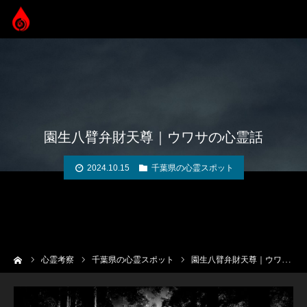
園生八臂弁財天尊｜ウワサの心霊話
2024.10.15
千葉県の心霊スポット
ーム
心霊考察
千葉県の心霊スポット
園生八臂弁財天尊｜ウワサの心霊話