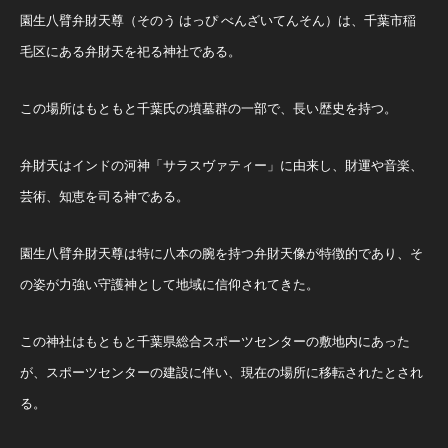
園生八臂弁財天尊（そのう はっぴ べんざいてんそん）は、千葉市稲
毛区にある弁財天を祀る神社である。
この場所はもともと千葉氏の墳墓群の一部で、長い歴史を持つ。
弁財天はインドの河神「サラスヴァティー」に由来し、財運や音楽、
芸術、知恵を司る神である。
園生八臂弁財天尊は特に八本の腕を持つ弁財天像が特徴的であり、そ
の姿が力強い守護神として地域に信仰されてきた​。
この神社はもともと千葉県総合スポーツセンターの敷地内にあった
が、スポーツセンターの建設に伴い、現在の場所に移転されたとされ
る。