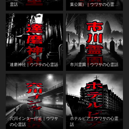
霊話
葉公園）｜ウワサの心霊…
達磨神社｜ウワサの心霊話
市川霊園｜ウワサの心霊話
穴川インター付近｜ウワサ
ホテルピア｜ウワサの心霊
の心霊話
話