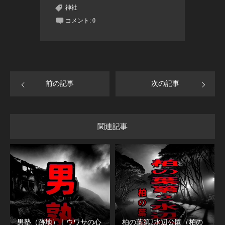
神社
コメント:
0
前の記事
次の記事
関連記事
男塾（跡地）｜ウワサの心
柏の葉第2水辺公園（柏の