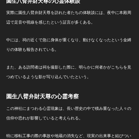
園生八臂弁財天尊の心霊体験談
実際に園生八臂弁財天尊を訪れた者たちの体験談には、夜中に本殿周
辺で足音や視線を感じたという証言が多くある。
中には、祠の近くで急に身体が重くなり、動けなくなったという金縛
りの体験も報告されている。
また、ある訪問者は祠を撮影した際に、明らかに何者かがこちらを見
つめているような影が写り込んでいたという。
園生八臂弁財天尊の心霊考察
この神社にまつわる心霊現象は、長い歴史の中で積み重なった人々の
信仰や恐れが影響していると考えられる。
特に移転工事の際の事故や地蔵の消失など、現実の出来事と結びつい