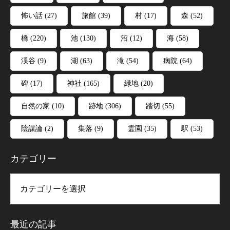
怖い話
(27)
旅館
(39)
村
(17)
森
(52)
橋
(220)
池
(130)
沼
(12)
海
(58)
渓谷
(9)
湖
(63)
滝
(54)
病院
(64)
碑
(17)
神社
(165)
緑地
(20)
自然の家
(10)
跡地
(306)
踏切
(55)
陰謀論
(2)
集落
(9)
霊園
(35)
駅
(53)
カテゴリー
リー
最近の記事