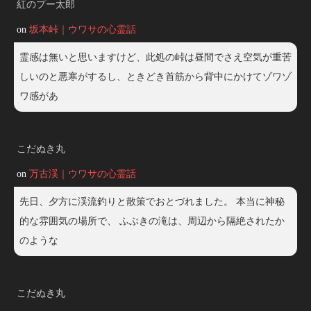
紅のプー太郎
on
坂本峠｜ウワサの心霊話
霊感は無いと思いますけど、此処の峠は昼間でさえ空気が重苦
しいのと悪寒がするし、ときどき首筋から背中にかけてゾワゾ
ワ感があ
こだぬき丸
on
万古渓｜ウワサの心霊話
先日、夕方に渓流釣りと散策でおとづれました。 本当に神秘
的な雰囲気の場所で、 ふぶきの滝は、周辺から隔絶されたか
のような
こだぬき丸