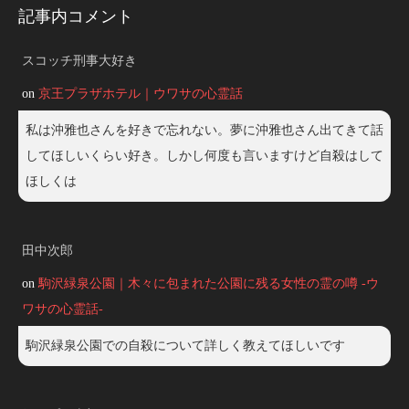
記事内コメント
スコッチ刑事大好き
on
京王プラザホテル｜ウワサの心霊話
私は沖雅也さんを好きで忘れない。夢に沖雅也さん出てきて話
してほしいくらい好き。しかし何度も言いますけど自殺はして
ほしくは
田中次郎
on
駒沢緑泉公園｜木々に包まれた公園に残る女性の霊の噂 -ウ
ワサの心霊話-
駒沢緑泉公園での自殺について詳しく教えてほしいです