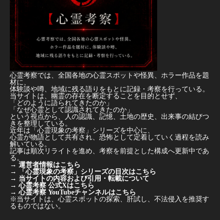
心霊考察では、全国各地の心霊スポットや怪異、ホラー作品を題
材に、
体験談や噂、地域に残る語りをもとに記録・考察を行っている。
当サイトは、幽霊の存在を断定することを目的とせず、
「どのように語られてきたのか」
「なぜ心霊として認識されてきたのか」
という視点から、人の認識、記憶、土地の歴史、出来事の結びつ
きを整理している。
近年は「心霊現象の考察」シリーズを中心に、
心霊が物語として共有され、恐怖として定着していく過程を読み
解いている。
記事は順次リライトを進め、考察を前提とした構成へ更新中であ
る。
→
運営者情報はこちら
→
「心霊現象の考察」シリーズの目次はこちら
→
当サイトの内容および引用・転載について
→
心霊考察 公式Xはこちら
→
心霊考察 YouTubeチャンネルはこちら
※当サイトは、心霊スポットの探索、肝試し、不法侵入を推奨す
るものではない。