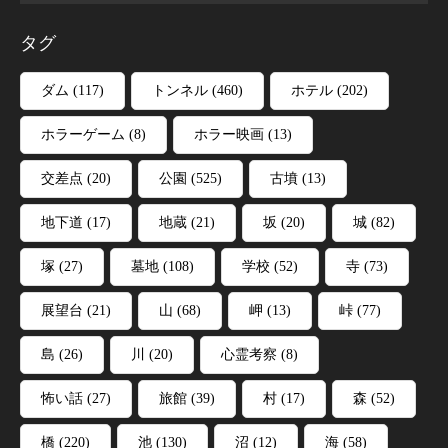
タグ
ダム
(117)
トンネル
(460)
ホテル
(202)
ホラーゲーム
(8)
ホラー映画
(13)
交差点
(20)
公園
(525)
古墳
(13)
地下道
(17)
地蔵
(21)
坂
(20)
城
(82)
塚
(27)
墓地
(108)
学校
(52)
寺
(73)
展望台
(21)
山
(68)
岬
(13)
峠
(77)
島
(26)
川
(20)
心霊考察
(8)
怖い話
(27)
旅館
(39)
村
(17)
森
(52)
橋
(220)
池
(130)
沼
(12)
海
(58)