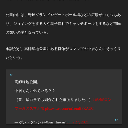
公園内には、野球グランドやゲートボール場などの広場がいくつもあ
り、ジョギングをする人や親子連れでキャッチボールをするなど市民
の憩いの場となっている。
余談だが、高師緑地公園にある肖像がスマップの中居さんにそっくり
だという。
高師緑地公園。
中居くんに似ている？？
（昔、珍百景でも紹介された事ありました。）
#豊橋
#ロン
ブー淳のスマホ旅
pic.twitter.com/m1omBFKAUC
— ゲン・タワン (@Gen_Tawan)
June 27, 2021