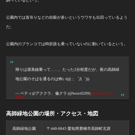
調べているという。
公園内では首吊りなどの自殺が多いというウワサも出回っているよう
だ。
公園内のブランコでは時折誰も乗っていないのに動いているという。
帰りは渥美線乗って……、たった2分程度だが、夜の高師緑
地公園のそばを通るのは怖い((((；゜Д゜)))
— ベティ@アククラ、倫クラ (@betei0209)
December 23,
2018
高師緑地公園の場所・アクセス・地図
高師緑地公園
〒440-0845 愛知県豊橋市高師町北原