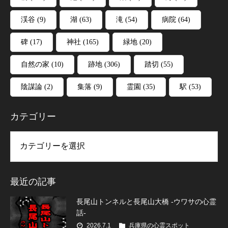
渓谷
(9)
湖
(63)
滝
(54)
病院
(64)
碑
(17)
神社
(165)
緑地
(20)
自然の家
(10)
跡地
(306)
踏切
(55)
陰謀論
(2)
集落
(9)
霊園
(35)
駅
(53)
カテゴリー
リー
最近の記事
長尾山トンネルと長尾山大橋 -ウワサの心霊
話-
2026.7.1
兵庫県の心霊スポット