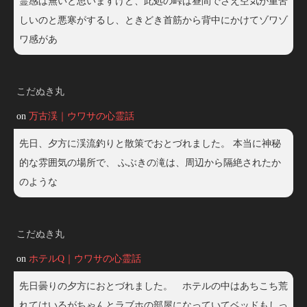
霊感は無いと思いますけど、此処の峠は昼間でさえ空気が重苦
しいのと悪寒がするし、ときどき首筋から背中にかけてゾワゾ
ワ感があ
こだぬき丸
on
万古渓｜ウワサの心霊話
先日、夕方に渓流釣りと散策でおとづれました。 本当に神秘
的な雰囲気の場所で、 ふぶきの滝は、周辺から隔絶されたか
のような
こだぬき丸
on
ホテルQ｜ウワサの心霊話
先日曇りの夕方におとづれました。 ホテルの中はあちこち荒
れてはいるがちゃんとラブホの部屋になっていてベッドもしっ