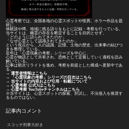
心霊考察では、全国各地の心霊スポットや怪異、ホラー作品を題
材に、
体験談や噂、地域に残る語りをもとに記録・考察を行っている。
当サイトは、幽霊の存在を断定することを目的とせず、
「どのように語られてきたのか」
「なぜ心霊として認識されてきたのか」
という視点から、人の認識、記憶、土地の歴史、出来事の結びつ
きを整理している。
近年は「心霊現象の考察」シリーズを中心に、
心霊が物語として共有され、恐怖として定着していく過程を読み
解いている。
記事は順次リライトを進め、考察を前提とした構成へ更新中であ
る。
→
運営者情報はこちら
→
「心霊現象の考察」シリーズの目次はこちら
→
当サイトの内容および引用・転載について
→
心霊考察 公式Xはこちら
→
心霊考察 YouTubeチャンネルはこちら
※当サイトは、心霊スポットの探索、肝試し、不法侵入を推奨す
るものではない。
記事内コメント
スコッチ刑事大好き