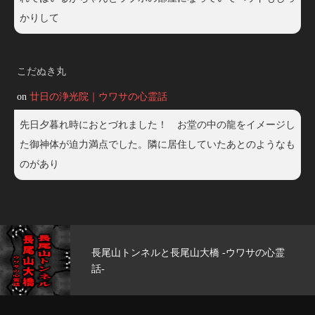
かりして
こだぬき丸
on
廿日の浄光院｜ウワサの心霊話
先日夕暮れ時におとづれました！ お堂の中の龍をイメージし
た御神体が迫力満点でした。隣に居住していたあとのようなも
のがあり
長尾山トンネルと長尾山大橋 -ウワサの心霊
話-