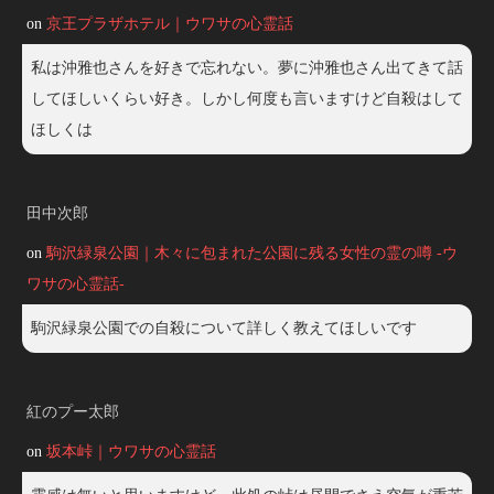
on
京王プラザホテル｜ウワサの心霊話
私は沖雅也さんを好きで忘れない。夢に沖雅也さん出てきて話
してほしいくらい好き。しかし何度も言いますけど自殺はして
ほしくは
田中次郎
on
駒沢緑泉公園｜木々に包まれた公園に残る女性の霊の噂 -ウ
ワサの心霊話-
駒沢緑泉公園での自殺について詳しく教えてほしいです
紅のプー太郎
on
坂本峠｜ウワサの心霊話