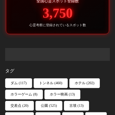
全国心霊スポット登録数
3,750
心霊考察に登録されているスポット数
タグ
ダム
(117)
トンネル
(460)
ホテル
(202)
ホラーゲーム
(8)
ホラー映画
(13)
交差点
(20)
公園
(525)
古墳
(13)