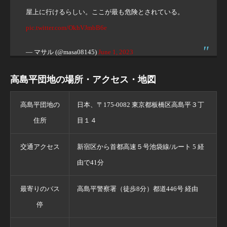
屋上に行けるらしい。ここが最も危険とされている。
pic.twitter.com/OkhVJmbB6e
— マサル (@masa08145)
June 1, 2023
高島平団地の場所・アクセス・地図
高島平団地の
日本、〒175-0082 東京都板橋区高島平３丁
住所
目１４
交通アクセス
新宿区から首都高速５号池袋線/ルート 5 経
由で41分
最寄りのバス
高島平警察署（徒歩8分）都道446号 経由
停