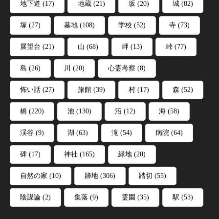
地下道
(17)
地蔵
(21)
坂
(20)
城
(82)
塚
(27)
墓地
(108)
学校
(52)
寺
(73)
展望台
(21)
山
(68)
岬
(13)
峠
(77)
島
(26)
川
(20)
心霊考察
(8)
怖い話
(27)
旅館
(39)
村
(17)
森
(52)
橋
(220)
池
(130)
沼
(12)
海
(58)
渓谷
(9)
湖
(63)
滝
(54)
病院
(64)
碑
(17)
神社
(165)
緑地
(20)
自然の家
(10)
跡地
(306)
踏切
(55)
陰謀論
(2)
集落
(9)
霊園
(35)
駅
(53)