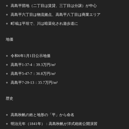
高島平団地（二丁目は賃貸、三丁目は分譲）が中心
高島平六丁目は物流拠点、高島平八丁目は商業エリア
町域は平坦で、川は暗渠化され遊歩道に
地価
令和6年1月1日公示地価
高島平1-37-4：39.3万円/m²
高島平5-47-7：36.8万円/m²
高島平7-29-13：35.7万円/m²
歴史
高島秋帆の姓と地形の「平」から命名
明治元年（1841年）：高島秋帆が洋式砲術公開演習