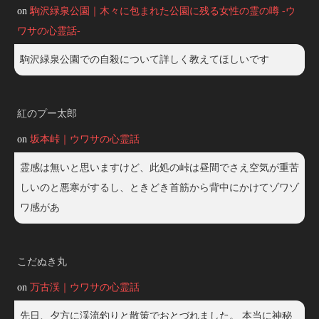
on
駒沢緑泉公園｜木々に包まれた公園に残る女性の霊の噂 -ウ
ワサの心霊話-
駒沢緑泉公園での自殺について詳しく教えてほしいです
紅のプー太郎
on
坂本峠｜ウワサの心霊話
霊感は無いと思いますけど、此処の峠は昼間でさえ空気が重苦
しいのと悪寒がするし、ときどき首筋から背中にかけてゾワゾ
ワ感があ
こだぬき丸
on
万古渓｜ウワサの心霊話
先日、夕方に渓流釣りと散策でおとづれました。 本当に神秘