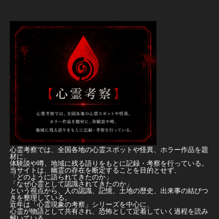
心霊考察では、全国各地の心霊スポットや怪異、ホラー作品を題
材に、
体験談や噂、地域に残る語りをもとに記録・考察を行っている。
当サイトは、幽霊の存在を断定することを目的とせず、
「どのように語られてきたのか」
「なぜ心霊として認識されてきたのか」
という視点から、人の認識、記憶、土地の歴史、出来事の結びつ
きを整理している。
近年は「心霊現象の考察」シリーズを中心に、
心霊が物語として共有され、恐怖として定着していく過程を読み
解いている。