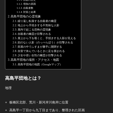
自殺の歴史
増加の原因
自殺者数
対策と結果
高島平団地の心霊現象
繰り返し転落する自殺者の幽霊
地上から手招きする不気味な人影
屋内で起こる恐怖の霊現象
自殺者の幽霊が目撃される
屋上から下を覗くと、手招きする人影が見える
顔のない人影（のっぺらぼう）が目撃される
部屋の中でふすまが勝手に開閉する
自室で休んでいるときに足を掴まれる
少女や若い女性の幽霊が目撃される
高島平団地の場所・アクセス・地図
高島平団地の地図（Googleマップ）
高島平団地とは？
地理
板橋区北部、荒川・新河岸川南岸に位置
高島平一丁目から九丁目まであり、整理された区画