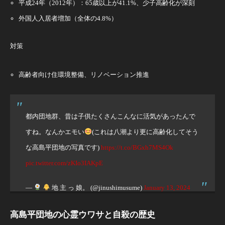
平成24年（2012年）：65歳以上が41.1%、少子高齢化が深刻
外国人入居者増加（全体の4.8%）
対策
高齢者向け住環境整備、リノベーション推進
都内団地群、昔は子供たくさんこんなに活気があったんで
すね。なんかエモい
(これは八潮より更に高齢化してそう
な高島平団地の写真です)
https://t.co/BGxh7MS4Ok
pic.twitter.com/zKIo3IAKpE
—
地 主 っ 娘。 (@jinushimusume)
January 13, 2024
高島平団地の心霊ウワサと自殺の歴史