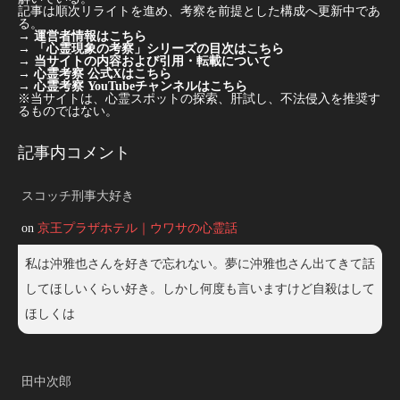
記事は順次リライトを進め、考察を前提とした構成へ更新中であ
る。
→
運営者情報はこちら
→
「心霊現象の考察」シリーズの目次はこちら
→
当サイトの内容および引用・転載について
→
心霊考察 公式Xはこちら
→
心霊考察 YouTubeチャンネルはこちら
※当サイトは、心霊スポットの探索、肝試し、不法侵入を推奨す
るものではない。
記事内コメント
スコッチ刑事大好き
on
京王プラザホテル｜ウワサの心霊話
私は沖雅也さんを好きで忘れない。夢に沖雅也さん出てきて話
してほしいくらい好き。しかし何度も言いますけど自殺はして
ほしくは
田中次郎