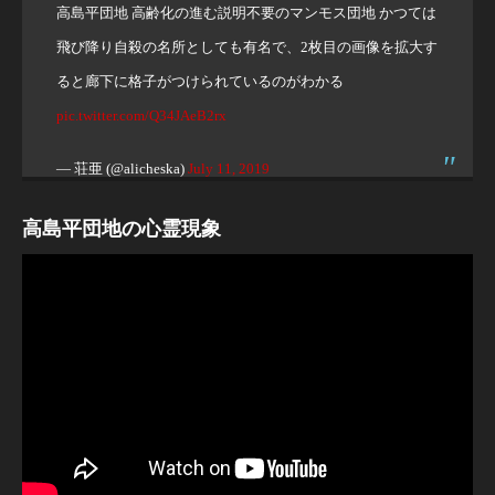
高島平団地 高齢化の進む説明不要のマンモス団地 かつては
飛び降り自殺の名所としても有名で、2枚目の画像を拡大す
ると廊下に格子がつけられているのがわかる
pic.twitter.com/Q34JAeB2rx
— 荘亜 (@alicheska)
July 11, 2019
高島平団地の心霊現象