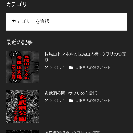
カテゴリー
リー
最近の記事
長尾山トンネルと長尾山大橋 -ウワサの心霊
話-
2026.7.1
兵庫県の心霊スポット
玄武洞公園 -ウワサの心霊話-
2026.7.1
兵庫県の心霊スポット
塚口西踏切道 -ウワサの心霊話-