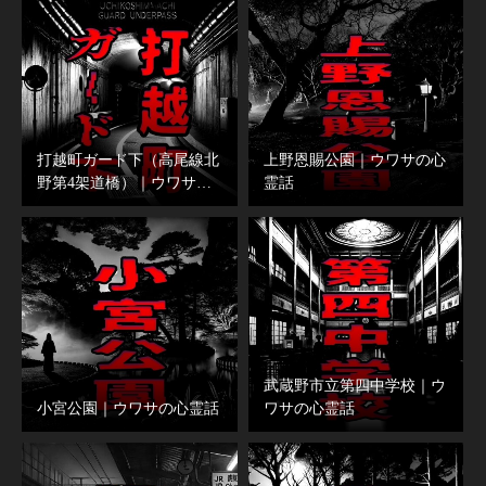
打越町ガード下（高尾線北
上野恩賜公園｜ウワサの心
野第4架道橋）｜ウワサ…
霊話
武蔵野市立第四中学校｜ウ
小宮公園｜ウワサの心霊話
ワサの心霊話