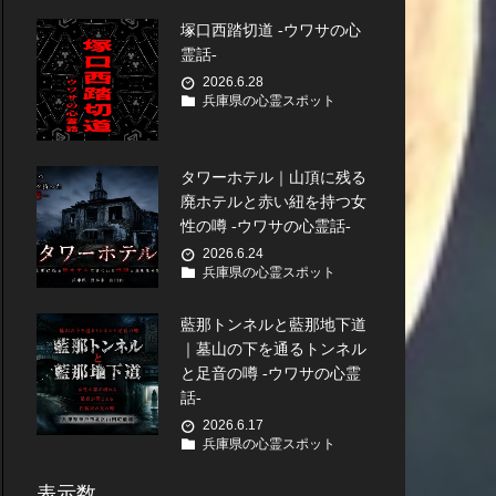
塚口西踏切道 -ウワサの心
霊話-
2026.6.28
兵庫県の心霊スポット
タワーホテル｜山頂に残る
廃ホテルと赤い紐を持つ女
性の噂 -ウワサの心霊話-
2026.6.24
兵庫県の心霊スポット
藍那トンネルと藍那地下道
｜墓山の下を通るトンネル
と足音の噂 -ウワサの心霊
話-
2026.6.17
兵庫県の心霊スポット
表示数