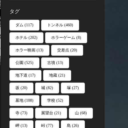
タグ
ダム
(117)
トンネル
(460)
ホテル
(202)
ホラーゲーム
(8)
ホラー映画
(13)
交差点
(20)
公園
(525)
古墳
(13)
地下道
(17)
地蔵
(21)
坂
(20)
城
(82)
塚
(27)
墓地
(108)
学校
(52)
寺
(73)
展望台
(21)
山
(68)
岬
(13)
峠
(77)
島
(26)