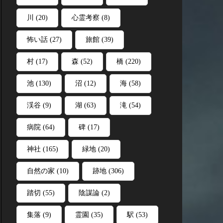
川
(20)
心霊考察
(8)
怖い話
(27)
旅館
(39)
村
(17)
森
(52)
橋
(220)
池
(130)
沼
(12)
海
(58)
渓谷
(9)
湖
(63)
滝
(54)
病院
(64)
碑
(17)
神社
(165)
緑地
(20)
自然の家
(10)
跡地
(306)
踏切
(55)
陰謀論
(2)
集落
(9)
霊園
(35)
駅
(53)