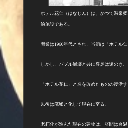
ホテル花仁（はなじん）は、かつて温泉郷
泊施設である。
開業は1960年代とされ、当初は「ホテル
しかし、バブル崩壊と共に客足は遠のき、1
「ホテル花仁」と名を改めたものの復活する
以後は廃墟と化して現在に至る。
老朽化が進んだ現在の建物は、昼間は台温