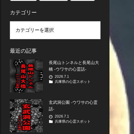
カテゴリー
最近の記事
長尾山トンネルと長尾山大
橋 -ウワサの心霊話-
2026.7.1
兵庫県の心霊スポット
玄武洞公園 -ウワサの心霊
話-
2026.7.1
兵庫県の心霊スポット