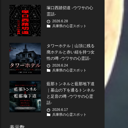
塚口西踏切道 -ウワサの心
霊話-
2026.6.28
兵庫県の心霊スポット
タワーホテル｜山頂に残る
廃ホテルと赤い紐を持つ女
性の噂 -ウワサの心霊話-
2026.6.24
兵庫県の心霊スポット
藍那トンネルと藍那地下道
｜墓山の下を通るトンネル
と足音の噂 -ウワサの心霊
話-
2026.6.17
兵庫県の心霊スポット
表示数