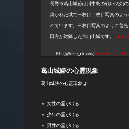
長野市葛山城跡は川中島の戦い(2次)
築かれた城で一枚目二枚目写真のよう
れています。三枚目写真のように善光
田方が対陣した旭山山城です。
pic.tw
— KC (@keep_clovers)
October 25, 2020
葛山城跡の心霊現象
葛山城跡の心霊現象は、
女性の霊が出る
少年の霊が出る
男性の霊が出る