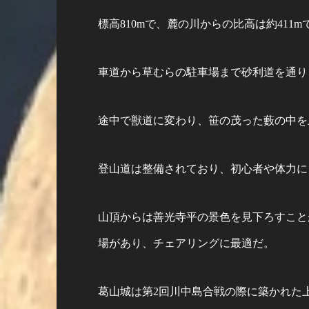
標高810mで、麓の川からの比高は約411
車道から草むらの駐車場まで砂利道を通り
途中で獣道に変わり、笹の茂った藪の中を
登山道は整備されており、初心者や体力に
山頂からは善光寺平の景色を見下ろすこと
場があり、チェアリングに最適だ。
葛山城は第2回川中島合戦の際に築かれた