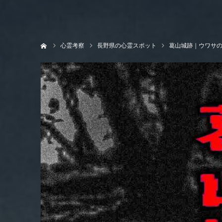
ホーム
心霊考察
長野県の心霊スポット
葛山城跡｜ウワサ