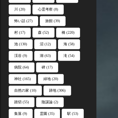
川
(20)
心霊考察
(8)
怖い話
(27)
旅館
(39)
村
(17)
森
(52)
橋
(220)
池
(130)
沼
(12)
海
(58)
渓谷
(9)
湖
(63)
滝
(54)
病院
(64)
碑
(17)
神社
(165)
緑地
(20)
自然の家
(10)
跡地
(306)
踏切
(55)
陰謀論
(2)
集落
(9)
霊園
(35)
駅
(53)