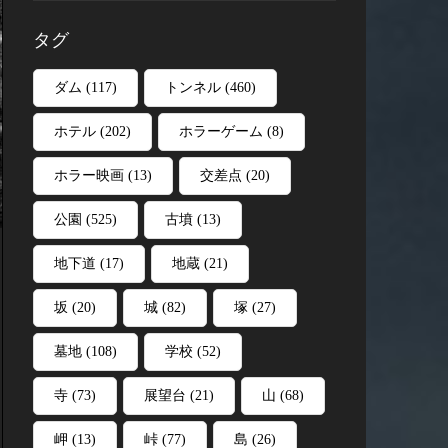
タグ
ダム
(117)
トンネル
(460)
ホテル
(202)
ホラーゲーム
(8)
ホラー映画
(13)
交差点
(20)
公園
(525)
古墳
(13)
地下道
(17)
地蔵
(21)
坂
(20)
城
(82)
塚
(27)
墓地
(108)
学校
(52)
寺
(73)
展望台
(21)
山
(68)
岬
(13)
峠
(77)
島
(26)