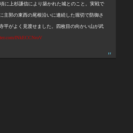
の頃に上杉謙信により築かれた城とのこと。実戦で
に主郭の東西の尾根沿いに連続した堀切で防御さ
寺平がよく見渡せました。四枚目の向かい山が武
itter.com/lNkECCNroV