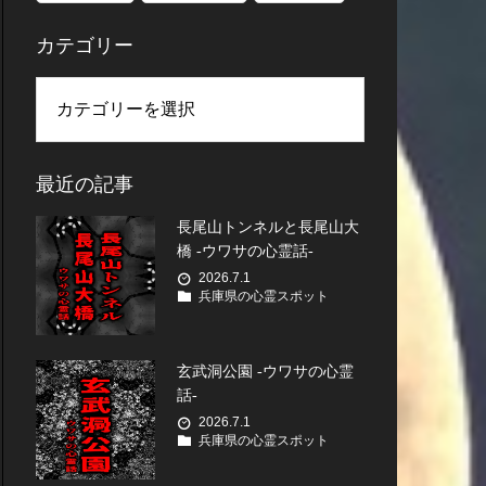
カテゴリー
最近の記事
長尾山トンネルと長尾山大
橋 -ウワサの心霊話-
2026.7.1
兵庫県の心霊スポット
玄武洞公園 -ウワサの心霊
話-
2026.7.1
兵庫県の心霊スポット