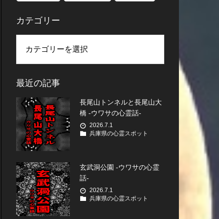
カテゴリー
最近の記事
長尾山トンネルと長尾山大
橋 -ウワサの心霊話-
2026.7.1
兵庫県の心霊スポット
玄武洞公園 -ウワサの心霊
話-
2026.7.1
兵庫県の心霊スポット