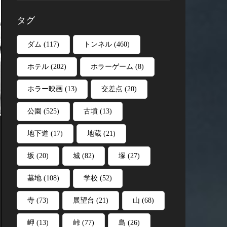
タグ
ダム
(117)
トンネル
(460)
ホテル
(202)
ホラーゲーム
(8)
ホラー映画
(13)
交差点
(20)
公園
(525)
古墳
(13)
地下道
(17)
地蔵
(21)
坂
(20)
城
(82)
塚
(27)
墓地
(108)
学校
(52)
寺
(73)
展望台
(21)
山
(68)
岬
(13)
峠
(77)
島
(26)