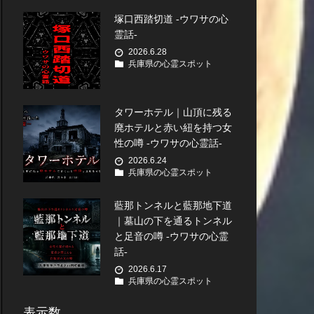
塚口西踏切道 -ウワサの心
霊話-
2026.6.28
兵庫県の心霊スポット
タワーホテル｜山頂に残る
廃ホテルと赤い紐を持つ女
性の噂 -ウワサの心霊話-
2026.6.24
兵庫県の心霊スポット
藍那トンネルと藍那地下道
｜墓山の下を通るトンネル
と足音の噂 -ウワサの心霊
話-
2026.6.17
兵庫県の心霊スポット
表示数