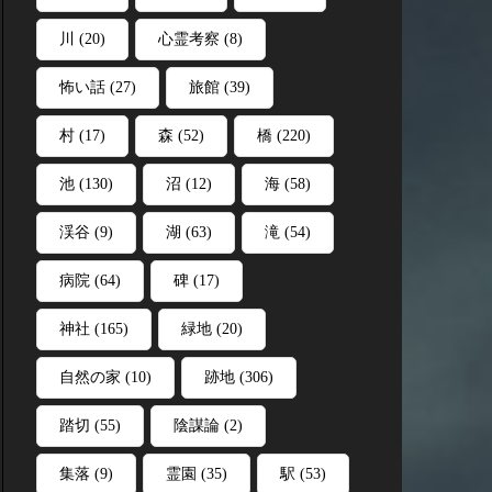
川
(20)
心霊考察
(8)
怖い話
(27)
旅館
(39)
村
(17)
森
(52)
橋
(220)
池
(130)
沼
(12)
海
(58)
渓谷
(9)
湖
(63)
滝
(54)
病院
(64)
碑
(17)
神社
(165)
緑地
(20)
自然の家
(10)
跡地
(306)
踏切
(55)
陰謀論
(2)
集落
(9)
霊園
(35)
駅
(53)