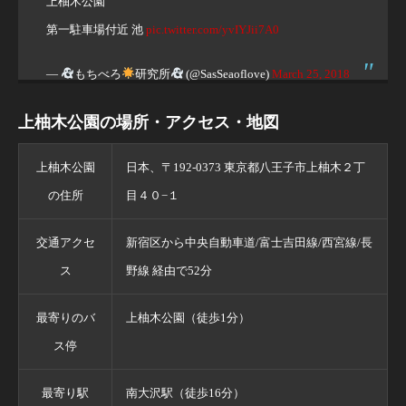
上柚木公園
第一駐車場付近 池
pic.twitter.com/yvIYJii7A0
—
もちべろ
研究所
(@SasSeaoflove)
March 25, 2018
上柚木公園の場所・アクセス・地図
上柚木公園
日本、〒192-0373 東京都八王子市上柚木２丁
の住所
目４０−１
交通アクセ
新宿区から中央自動車道/富士吉田線/西宮線/長
ス
野線 経由で52分
最寄りのバ
上柚木公園（徒歩1分）
ス停
最寄り駅
南大沢駅（徒歩16分）