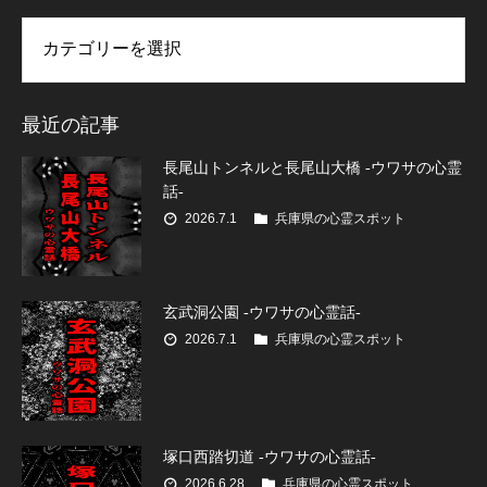
リー
最近の記事
長尾山トンネルと長尾山大橋 -ウワサの心霊
話-
2026.7.1
兵庫県の心霊スポット
玄武洞公園 -ウワサの心霊話-
2026.7.1
兵庫県の心霊スポット
塚口西踏切道 -ウワサの心霊話-
2026.6.28
兵庫県の心霊スポット