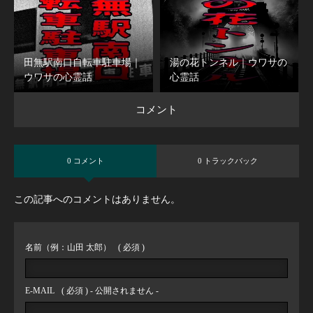
田無駅南口自転車駐車場｜
湯の花トンネル｜ウワサの
ウワサの心霊話
心霊話
コメント
0 コメント
0 トラックバック
この記事へのコメントはありません。
名前（例：山田 太郎）
( 必須 )
E-MAIL
( 必須 ) - 公開されません -