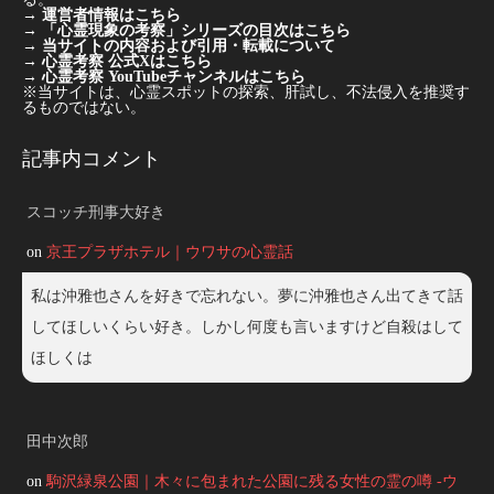
→
運営者情報はこちら
→
「心霊現象の考察」シリーズの目次はこちら
→
当サイトの内容および引用・転載について
→
心霊考察 公式Xはこちら
→
心霊考察 YouTubeチャンネルはこちら
※当サイトは、心霊スポットの探索、肝試し、不法侵入を推奨す
るものではない。
記事内コメント
スコッチ刑事大好き
on
京王プラザホテル｜ウワサの心霊話
私は沖雅也さんを好きで忘れない。夢に沖雅也さん出てきて話
してほしいくらい好き。しかし何度も言いますけど自殺はして
ほしくは
田中次郎
on
駒沢緑泉公園｜木々に包まれた公園に残る女性の霊の噂 -ウ