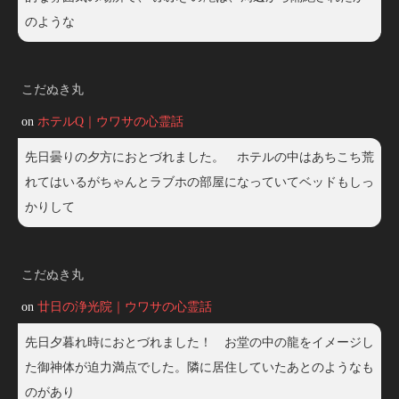
のような
こだぬき丸
on
ホテルQ｜ウワサの心霊話
先日曇りの夕方におとづれました。 ホテルの中はあちこち荒
れてはいるがちゃんとラブホの部屋になっていてベッドもしっ
かりして
こだぬき丸
on
廿日の浄光院｜ウワサの心霊話
先日夕暮れ時におとづれました！ お堂の中の龍をイメージし
た御神体が迫力満点でした。隣に居住していたあとのようなも
のがあり