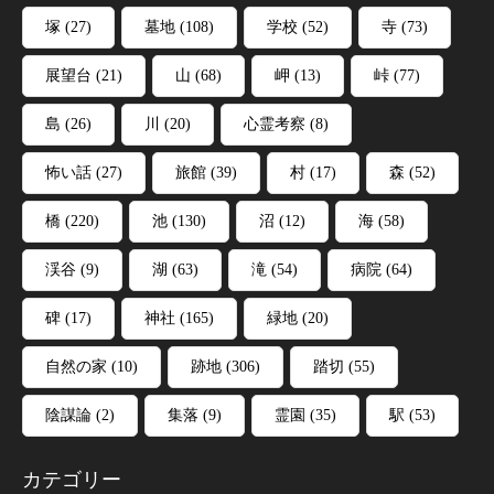
塚
(27)
墓地
(108)
学校
(52)
寺
(73)
展望台
(21)
山
(68)
岬
(13)
峠
(77)
島
(26)
川
(20)
心霊考察
(8)
怖い話
(27)
旅館
(39)
村
(17)
森
(52)
橋
(220)
池
(130)
沼
(12)
海
(58)
渓谷
(9)
湖
(63)
滝
(54)
病院
(64)
碑
(17)
神社
(165)
緑地
(20)
自然の家
(10)
跡地
(306)
踏切
(55)
陰謀論
(2)
集落
(9)
霊園
(35)
駅
(53)
カテゴリー