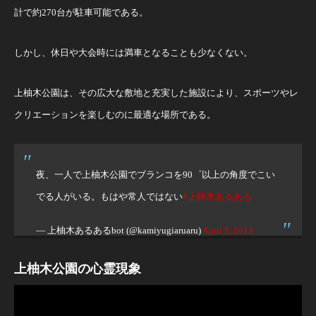
計で約270台が駐車可能である。
しかし、休日や大会時には満車となることも少なくない。
上柚木公園は、その広大な敷地と充実した施設により、スポーツやレ
クリエーションを楽しむのに最適な場所である。
夜、一人で上柚木公園でブランコを90゜以上の角度でこい
でる人がいる。もはや常人ではない
#上柚木あるある
— 上柚木あるあるbot (@kamiyugiaruaru)
April 8, 2013
上柚木公園の心霊現象