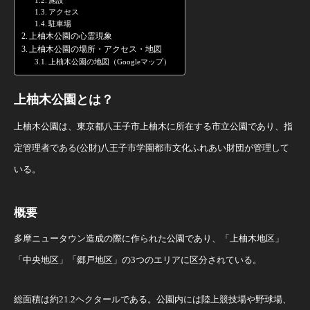
施設
アクセス
駐車場
上柚木公園の心霊現象
上柚木公園の場所・アクセス・地図
上柚木公園の地図（Googleマップ）
上柚木公園とは？
上柚木公園は、東京都八王子市上柚木に所在する市立公園であり、指
定管理者である(公財)八王子市学園都市文化ふれあい財団が管理して
いる。
概要
多摩ニュータウン造成の際に作られた公園であり、「上柚木地区」
「中央地区」「郷戸地区」の3つのエリアに区分されている。
総面積は約21.2ヘクタールである。公園内には陸上競技場や野球場、