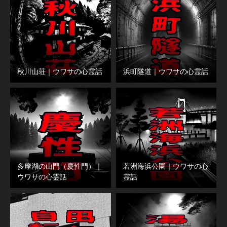
秋川山荘｜ウワサの心霊話
浜町隧道｜ウワサの心霊話
多摩湖の山門（慶性門）｜
若洲海浜公園｜ウワサの心
ウワサの心霊話
霊話