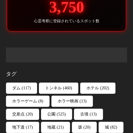
3,750
心霊考察に登録されているスポット数
タグ
ダム
(117)
トンネル
(460)
ホテル
(202)
ホラーゲーム
(8)
ホラー映画
(13)
交差点
(20)
公園
(525)
古墳
(13)
地下道
(17)
地蔵
(21)
坂
(20)
城
(82)