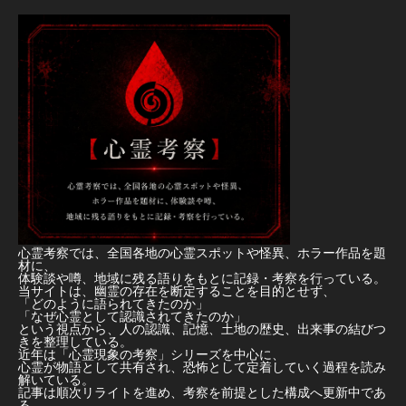
心霊考察では、全国各地の心霊スポットや怪異、ホラー作品を題
材に、
体験談や噂、地域に残る語りをもとに記録・考察を行っている。
当サイトは、幽霊の存在を断定することを目的とせず、
「どのように語られてきたのか」
「なぜ心霊として認識されてきたのか」
という視点から、人の認識、記憶、土地の歴史、出来事の結びつ
きを整理している。
近年は「心霊現象の考察」シリーズを中心に、
心霊が物語として共有され、恐怖として定着していく過程を読み
解いている。
記事は順次リライトを進め、考察を前提とした構成へ更新中であ
る。