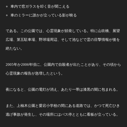
車内で窓ガラスを叩く音が聞こえる
車のミラーに誰かが立っている影が映る
である。この公園では、心霊現象が頻発している。特に山吹橋、展望
広場、第五駐車場、野球場周辺、そして池などで霊の目撃情報が後を
絶たない。
2005年か2006年頃に、公園内で自殺者が出たことがあり、その頃から
心霊現象の報告が急増したという。
夜になると、公園の電灯が消え、あたり一帯は漆黒の闇に包まれる。
また、上柚木公園と愛宕小学校の間にある道路では、かつて死亡ひき
逃げ事故が発生し、その場所にはバス停とともに看板が立っている。