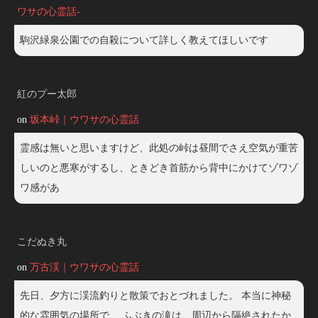
ワサの心霊話-
駒沢緑泉公園での自殺について詳しく教えてほしいです
紅のプー太郎
on
坂本峠｜ウワサの心霊話
霊感は無いと思いますけど、此処の峠は昼間でさえ空気が重苦
しいのと悪寒がするし、ときどき首筋から背中にかけてゾワゾ
ワ感があ
こだぬき丸
on
万古渓｜ウワサの心霊話
先日、夕方に渓流釣りと散策でおとづれました。 本当に神秘
的な雰囲気の場所で、 ふぶきの滝は、周辺から隔絶されたか