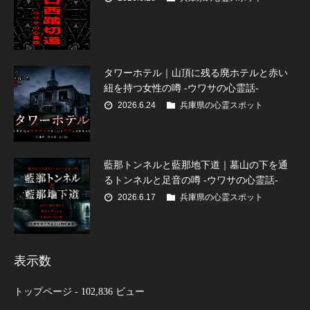
タワーホテル｜山頂に残る廃ホテルと赤い
紐を持つ女性の噂 -ウワサの心霊話-
2026.6.24
兵庫県の心霊スポット
藍那トンネルと藍那地下道｜墓山の下を通
るトンネルと足音の噂 -ウワサの心霊話-
2026.6.17
兵庫県の心霊スポット
表示数
トップページ
- 102,836 ビュー