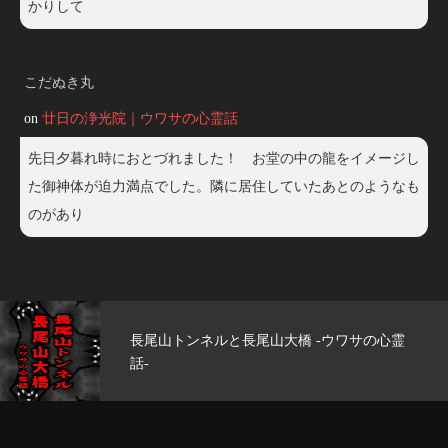
かりして
こだぬき丸
on
廿日の浄光院｜ウワサの心霊話
先日夕暮れ時におとづれました！ お堂の中の龍をイメージし
た御神体が迫力満点でした。隣に居住していたあとのようなも
のがあり
大橋 -ウワサの心霊
玄武洞公園 -ウワサの心