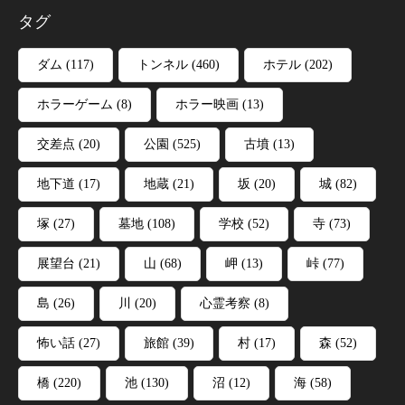
タグ
ダム
(117)
トンネル
(460)
ホテル
(202)
ホラーゲーム
(8)
ホラー映画
(13)
交差点
(20)
公園
(525)
古墳
(13)
地下道
(17)
地蔵
(21)
坂
(20)
城
(82)
塚
(27)
墓地
(108)
学校
(52)
寺
(73)
展望台
(21)
山
(68)
岬
(13)
峠
(77)
島
(26)
川
(20)
心霊考察
(8)
怖い話
(27)
旅館
(39)
村
(17)
森
(52)
橋
(220)
池
(130)
沼
(12)
海
(58)