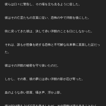
彼らは口々に警告し、その場を立ち去るように促した。
彼はその亡霊たちの言葉に従い、恐怖の中で洋館を後にした。
街に戻ってきた彼は、決して赤い洋館のことを口にしなかった。
それは、誰もが想像を絶する恐怖と不可解な出来事に直面した証だっ
た。
彼はその洋館の秘密を守り抜いたのだ。
しかし、その夜、彼の夢には赤い洋館の影が忍び寄った。
血のような赤い部屋、囁き声、浮かぶ影。
彼は叫び声を上げて目を覚ましたが、その恐怖は消え去ることなく、