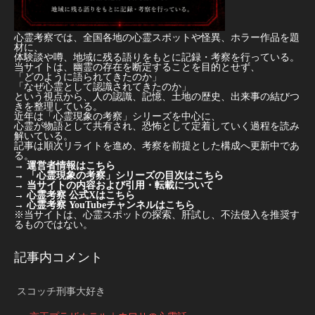
心霊考察では、全国各地の心霊スポットや怪異、ホラー作品を題
材に、
体験談や噂、地域に残る語りをもとに記録・考察を行っている。
当サイトは、幽霊の存在を断定することを目的とせず、
「どのように語られてきたのか」
「なぜ心霊として認識されてきたのか」
という視点から、人の認識、記憶、土地の歴史、出来事の結びつ
きを整理している。
近年は「心霊現象の考察」シリーズを中心に、
心霊が物語として共有され、恐怖として定着していく過程を読み
解いている。
記事は順次リライトを進め、考察を前提とした構成へ更新中であ
る。
→
運営者情報はこちら
→
「心霊現象の考察」シリーズの目次はこちら
→
当サイトの内容および引用・転載について
→
心霊考察 公式Xはこちら
→
心霊考察 YouTubeチャンネルはこちら
※当サイトは、心霊スポットの探索、肝試し、不法侵入を推奨す
るものではない。
記事内コメント
スコッチ刑事大好き