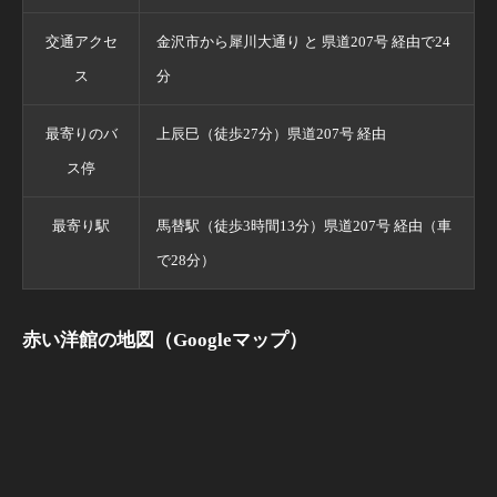
交通アクセ
金沢市から犀川大通り と 県道207号 経由で24
ス
分
最寄りのバ
上辰巳（徒歩27分）県道207号 経由
ス停
最寄り駅
馬替駅（徒歩3時間13分）県道207号 経由（車
で28分）
赤い洋館の地図（Googleマップ）