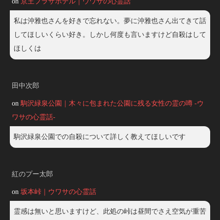
on
京王プラザホテル｜ウワサの心霊話
私は沖雅也さんを好きで忘れない。夢に沖雅也さん出てきて話
してほしいくらい好き。しかし何度も言いますけど自殺はして
ほしくは
田中次郎
on
駒沢緑泉公園｜木々に包まれた公園に残る女性の霊の噂 -ウ
ワサの心霊話-
駒沢緑泉公園での自殺について詳しく教えてほしいです
紅のプー太郎
on
坂本峠｜ウワサの心霊話
霊感は無いと思いますけど、此処の峠は昼間でさえ空気が重苦