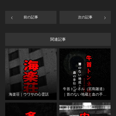
前の記事
次の記事
関連記事
牛首トンネル（宮島隧道）
海楽荘｜ウワサの心霊話
｜首のない地蔵と血の手…