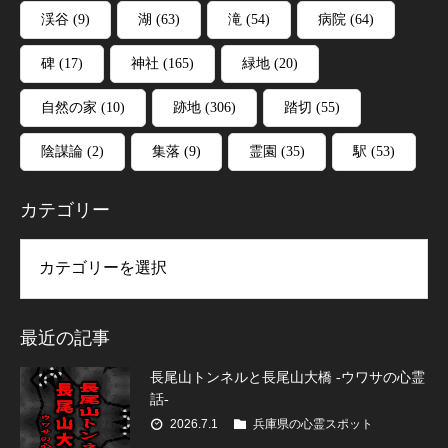
渓谷
(9)
湖
(63)
滝
(54)
病院
(64)
碑
(17)
神社
(165)
緑地
(20)
自然の家
(10)
跡地
(306)
踏切
(55)
陰謀論
(2)
集落
(9)
霊園
(35)
駅
(53)
カテゴリー
リー
最近の記事
長尾山トンネルと長尾山大橋 -ウワサの心霊
話-
2026.7.1
兵庫県の心霊スポット