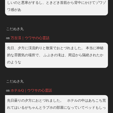
しいのと悪寒がするし、ときどき首筋から背中にかけてゾワゾ
ワ感があ
こだぬき丸
on
万古渓｜ウワサの心霊話
先日、夕方に渓流釣りと散策でおとづれました。 本当に神秘
的な雰囲気の場所で、 ふぶきの滝は、周辺から隔絶されたか
のような
こだぬき丸
on
ホテルQ｜ウワサの心霊話
先日曇りの夕方におとづれました。 ホテルの中はあちこち荒
れてはいるがちゃんとラブホの部屋になっていてベッドもしっ