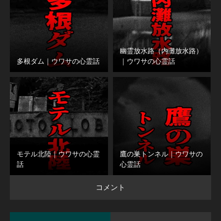
幽霊放水路（内灘放水路）
多根ダム｜ウワサの心霊話
｜ウワサの心霊話
モテル北陸｜ウワサの心霊
鷹の巣トンネル｜ウワサの
話
心霊話
コメント