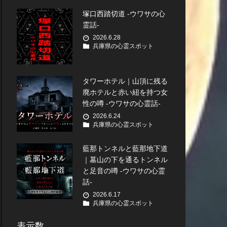
塚口西踏切道 -ウワサの心
霊話-
2026.6.28
兵庫県の心霊スポット
タワーホテル｜山頂に残る
廃ホテルと赤い紐を持つ女
性の噂 -ウワサの心霊話-
2026.6.24
兵庫県の心霊スポット
藍那トンネルと藍那地下道
｜墓山の下を通るトンネル
と足音の噂 -ウワサの心霊
話-
2026.6.17
兵庫県の心霊スポット
表示数