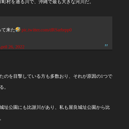
市町村を通る川で、沖縄で最も大きな河川だ。
って来た
pic.twitter.com/dRSarbrpp0
pril 26, 2022
たのを目撃している方も多数おり、それが原因の1つで
る。
城址公園にも比謝川があり、私も屋良城址公園から比
。