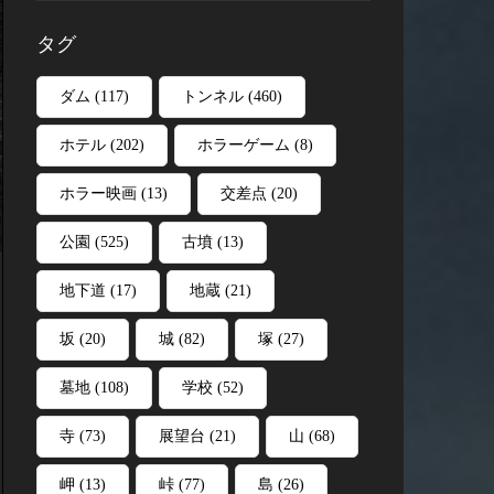
タグ
ダム
(117)
トンネル
(460)
ホテル
(202)
ホラーゲーム
(8)
ホラー映画
(13)
交差点
(20)
公園
(525)
古墳
(13)
地下道
(17)
地蔵
(21)
坂
(20)
城
(82)
塚
(27)
墓地
(108)
学校
(52)
寺
(73)
展望台
(21)
山
(68)
岬
(13)
峠
(77)
島
(26)