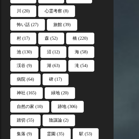
川
(20)
心霊考察
(8)
怖い話
(27)
旅館
(39)
村
(17)
森
(52)
橋
(220)
池
(130)
沼
(12)
海
(58)
渓谷
(9)
湖
(63)
滝
(54)
病院
(64)
碑
(17)
神社
(165)
緑地
(20)
自然の家
(10)
跡地
(306)
踏切
(55)
陰謀論
(2)
集落
(9)
霊園
(35)
駅
(53)