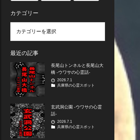
カテゴリー
最近の記事
長尾山トンネルと長尾山大
橋 -ウワサの心霊話-
2026.7.1
兵庫県の心霊スポット
玄武洞公園 -ウワサの心霊
話-
2026.7.1
兵庫県の心霊スポット