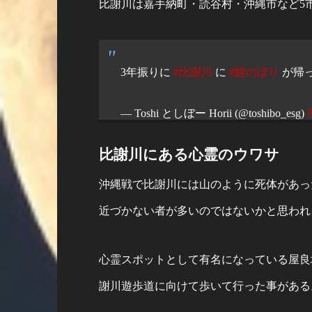
比謝川は嘉手納町・読谷村・沖縄市など5
3年振りに
#比謝川
に
#鯉のぼり
が帰
— Toshi としぼー Horii (@toshibo_esg)
A
比謝川にある心霊のウワサ
沖縄戦で比謝川には山のように死体があっ
近づかない者が多いのではないかと思われ
心霊スポットとして有名になっている屋良
謝川遊歩道に向けて歩いて行った事がある