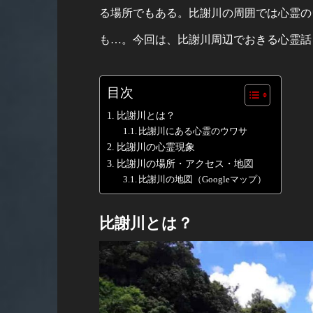
る場所でもある。比謝川の周囲では心霊の
も…。今回は、比謝川周辺でおきる心霊話
目次
比謝川とは？
比謝川にある心霊のウワサ
比謝川の心霊現象
比謝川の場所・アクセス・地図
比謝川の地図（Googleマップ）
比謝川とは？