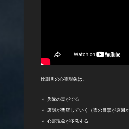
比謝川の心霊現象は、
兵隊の霊がでる
店舗が閉店していく（霊の目撃が原因
心霊現象が多発する