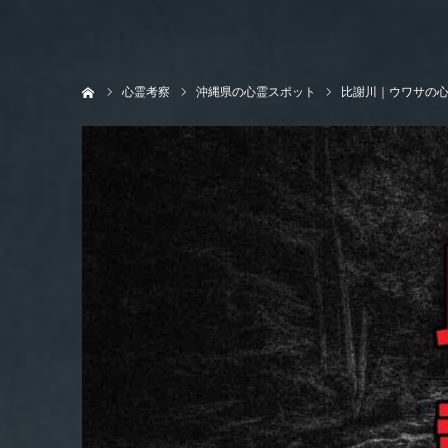
ホーム
心霊考察
沖縄県の心霊スポット
比謝川｜ウワサの