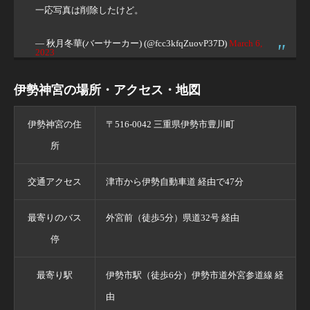
一応写真は削除したけど。
— 秋月冬華(バーサーカー) (@fcc3kfqZuovP37D)
March 6,
2023
伊勢神宮の場所・アクセス・地図
伊勢神宮の住
〒516-0042 三重県伊勢市豊川町
所
交通アクセス
津市から伊勢自動車道 経由で47分
最寄りのバス
外宮前（徒歩5分）県道32号 経由
停
最寄り駅
伊勢市駅（徒歩6分）伊勢市道外宮参道線 経
由