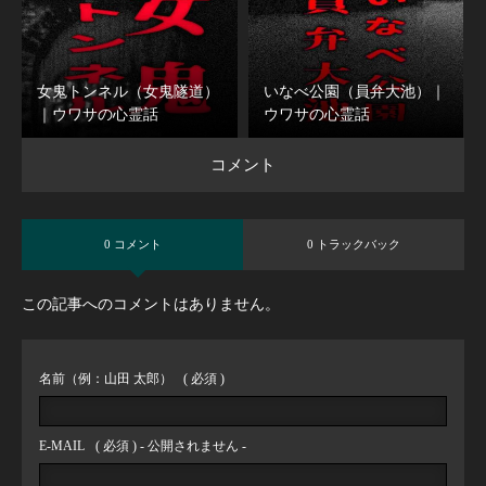
女鬼トンネル（女鬼隧道）
いなべ公園（員弁大池）｜
｜ウワサの心霊話
ウワサの心霊話
コメント
0 コメント
0 トラックバック
この記事へのコメントはありません。
名前（例：山田 太郎）
( 必須 )
E-MAIL
( 必須 ) - 公開されません -