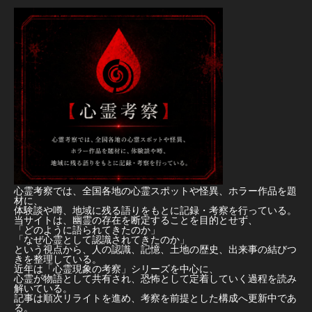
心霊考察では、全国各地の心霊スポットや怪異、ホラー作品を題
材に、
体験談や噂、地域に残る語りをもとに記録・考察を行っている。
当サイトは、幽霊の存在を断定することを目的とせず、
「どのように語られてきたのか」
「なぜ心霊として認識されてきたのか」
という視点から、人の認識、記憶、土地の歴史、出来事の結びつ
きを整理している。
近年は「心霊現象の考察」シリーズを中心に、
心霊が物語として共有され、恐怖として定着していく過程を読み
解いている。
記事は順次リライトを進め、考察を前提とした構成へ更新中であ
る。