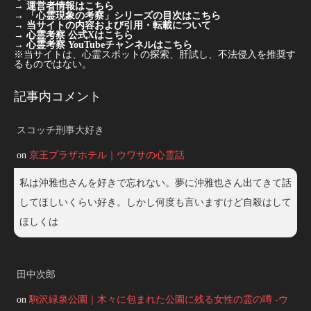
→
運営者情報はこちら
→
「心霊現象の考察」シリーズの目次はこちら
→
当サイトの内容および引用・転載について
→
心霊考察 公式Xはこちら
→
心霊考察 YouTubeチャンネルはこちら
※当サイトは、心霊スポットの探索、肝試し、不法侵入を推奨す
るものではない。
記事内コメント
スコッチ刑事大好き
on
京王プラザホテル｜ウワサの心霊話
私は沖雅也さんを好きで忘れない。夢に沖雅也さん出てきて話
してほしいくらい好き。しかし何度も言いますけど自殺はして
ほしくは
田中次郎
on
駒沢緑泉公園｜木々に包まれた公園に残る女性の霊の噂 -ウ