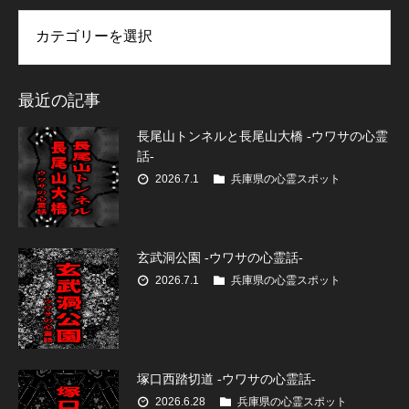
リー
最近の記事
長尾山トンネルと長尾山大橋 -ウワサの心霊
話-
2026.7.1
兵庫県の心霊スポット
玄武洞公園 -ウワサの心霊話-
2026.7.1
兵庫県の心霊スポット
塚口西踏切道 -ウワサの心霊話-
2026.6.28
兵庫県の心霊スポット