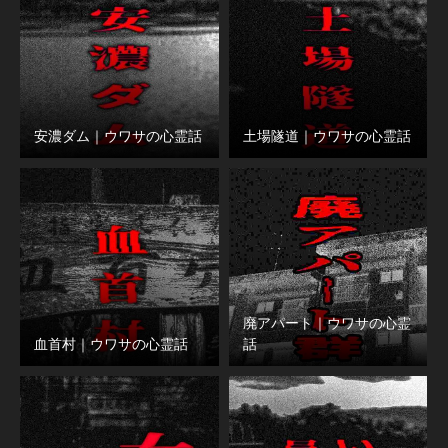
安濃ダム｜ウワサの心霊話
土場隧道｜ウワサの心霊話
廃アパート｜ウワサの心霊
血首村｜ウワサの心霊話
話