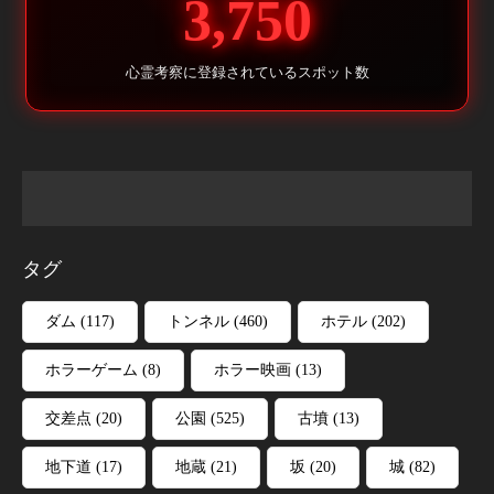
3,750
心霊考察に登録されているスポット数
タグ
ダム
(117)
トンネル
(460)
ホテル
(202)
ホラーゲーム
(8)
ホラー映画
(13)
交差点
(20)
公園
(525)
古墳
(13)
地下道
(17)
地蔵
(21)
坂
(20)
城
(82)