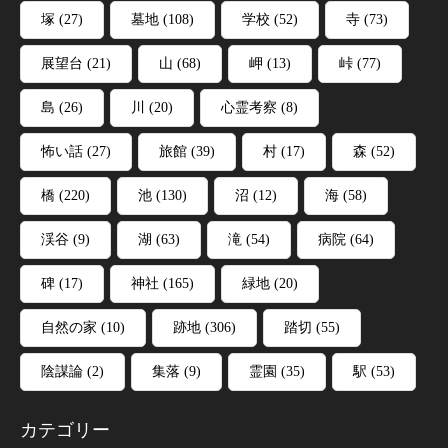
塚
(27)
墓地
(108)
学校
(52)
寺
(73)
展望台
(21)
山
(68)
岬
(13)
峠
(77)
島
(26)
川
(20)
心霊考察
(8)
怖い話
(27)
旅館
(39)
村
(17)
森
(52)
橋
(220)
池
(130)
沼
(12)
海
(58)
渓谷
(9)
湖
(63)
滝
(54)
病院
(64)
碑
(17)
神社
(165)
緑地
(20)
自然の家
(10)
跡地
(306)
踏切
(55)
陰謀論
(2)
集落
(9)
霊園
(35)
駅
(53)
カテゴリー