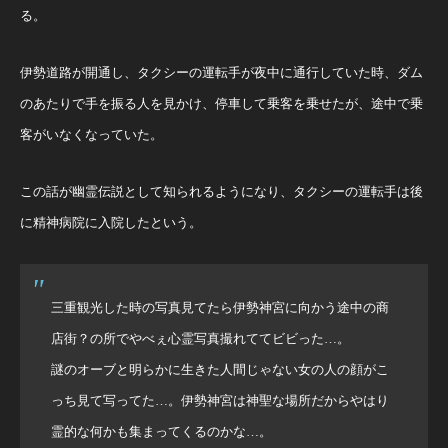
る。
伊勢道路が開通し、タクシーの運転手が夜中に通行していた時、ダム
のあたりで手を振る人を見かけ、停車して乗客を乗せたが、途中で乗
客がいなくなっていた。
この話が幽霊伝説として知られるようになり、タクシーの運転手は後
に精神病院に入院したという。
三重観光した時の写真見てたら伊勢神宮に向かう途中の商
店街？の所でやべぇ心霊写真撮れててビビった…。
謎のオーブと明らかに生きた人間じゃない女の人の顔がこ
っち見て写ってた…。伊勢神宮は神聖な場所だからやはり
霊的な何かも集まってくるのかな…。