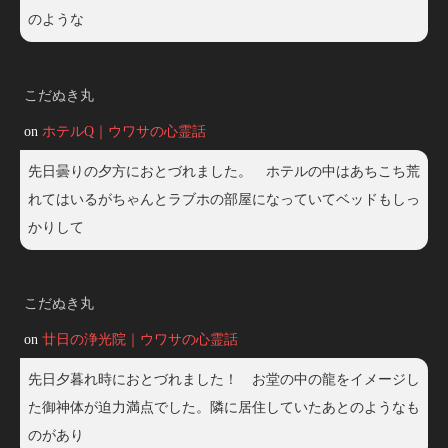
のような
こだぬき丸
on
ホテルQ｜ウワサの心霊話
先日曇りの夕方におとづれました。 ホテルの中はあちこち荒
れてはいるがちゃんとラブホの部屋になっていてベッドもしっ
かりして
こだぬき丸
on
廿日の浄光院｜ウワサの心霊話
先日夕暮れ時におとづれました！ お堂の中の龍をイメージし
た御神体が迫力満点でした。隣に居住していたあとのようなも
のがあり