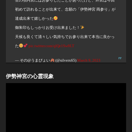
生の頃内宮にはお参りしたことがあったけど、外宮は今回
初めて訪れることが出来て、念願の「伊勢神宮 両参り」が
達成出来て嬉しかった
御朱印もしっかりお受け出来ました！
天候も良くて清々しい気持ちでお参り出来て本当に良かっ
た
pic.twitter.com/qlQe1Sw9LT
— その@うまぴょい
(@silverx65)
March 9, 2023
伊勢神宮の心霊現象