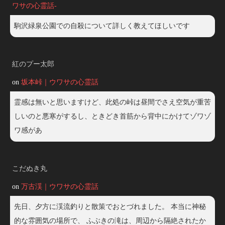
ワサの心霊話-
駒沢緑泉公園での自殺について詳しく教えてほしいです
紅のプー太郎
on
坂本峠｜ウワサの心霊話
霊感は無いと思いますけど、此処の峠は昼間でさえ空気が重苦
しいのと悪寒がするし、ときどき首筋から背中にかけてゾワゾ
ワ感があ
こだぬき丸
on
万古渓｜ウワサの心霊話
先日、夕方に渓流釣りと散策でおとづれました。 本当に神秘
的な雰囲気の場所で、 ふぶきの滝は、周辺から隔絶されたか