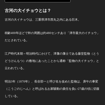
古河の大イチョウとは？
古河の大イチョウは、三重県津市西丸之内にある巨木。
樹齢400年ほどで幹の周囲は約480センチあり「津市最大のイチョウ」
だとされている。
江戸時代末期～明治時代にかけて、津藩の藩士である藤堂監物（とう
どうけんもつ）の敷地にあったことから通称「監物の大イチョウ」と
云われている。
明治3年（1870年）、長谷部一と呼び名を改めた監物は、庚午の事変
（こうごのじへん）と呼ばれるお家騒動の責任を負い27歳の頃に切腹
している。