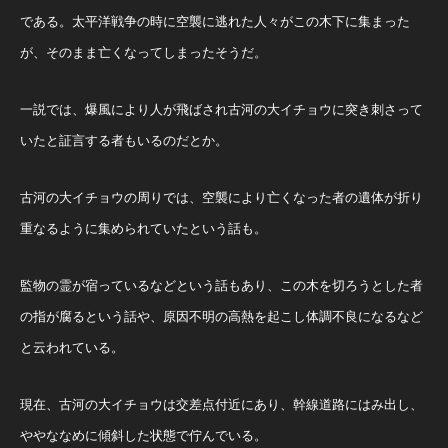
である。太平洋戦争の時に空襲に逃れた人々がこの木下に集まった
が、そのまま亡くなってしまったそうだ。
一説では、爆風により人が飛ばされ古河の大イチョウに突き刺さって
いたと証言する者もいるのだとか。
古河の大イチョウの周りでは、空襲により亡くなった者の遺体が折り
重なるように集められていたという話も。
監物の霊が宿っているなどという話もあり、この木を切ろうとした者
の指が腐るという話や、原因不明の高熱を起こし体調不良になるなど
と云われている。
現在、古河の大イチョウは交差点付近にあり、幹線道路にはみ出し、
ややななめに傾斜した状態で佇んでいる。