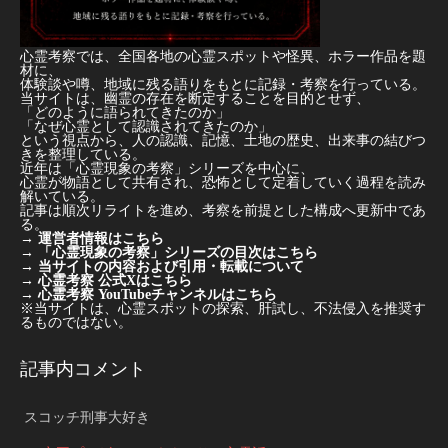
心霊考察では、全国各地の心霊スポットや怪異、ホラー作品を題
材に、
体験談や噂、地域に残る語りをもとに記録・考察を行っている。
当サイトは、幽霊の存在を断定することを目的とせず、
「どのように語られてきたのか」
「なぜ心霊として認識されてきたのか」
という視点から、人の認識、記憶、土地の歴史、出来事の結びつ
きを整理している。
近年は「心霊現象の考察」シリーズを中心に、
心霊が物語として共有され、恐怖として定着していく過程を読み
解いている。
記事は順次リライトを進め、考察を前提とした構成へ更新中であ
る。
→
運営者情報はこちら
→
「心霊現象の考察」シリーズの目次はこちら
→
当サイトの内容および引用・転載について
→
心霊考察 公式Xはこちら
→
心霊考察 YouTubeチャンネルはこちら
※当サイトは、心霊スポットの探索、肝試し、不法侵入を推奨す
るものではない。
記事内コメント
スコッチ刑事大好き