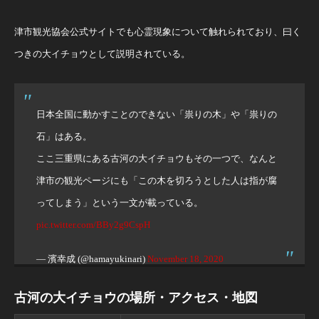
津市観光協会公式サイトでも心霊現象について触れられており、曰く
つきの大イチョウとして説明されている。
日本全国に動かすことのできない「祟りの木」や「祟りの
石」はある。
ここ三重県にある古河の大イチョウもその一つで、なんと
津市の観光ページにも「この木を切ろうとした人は指が腐
ってしまう」という一文が載っている。
pic.twitter.com/BBy2g9CspH
— 濱幸成 (@hamayukinari)
November 18, 2020
古河の大イチョウの場所・アクセス・地図