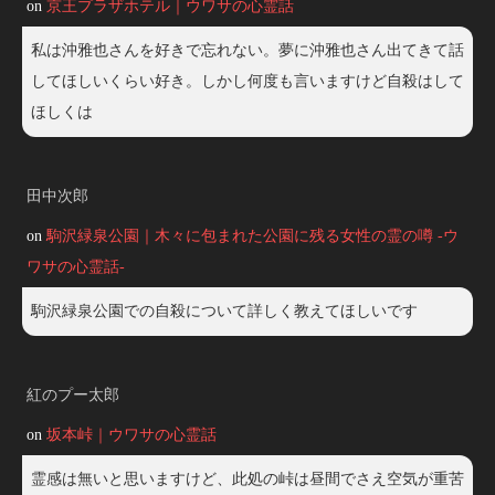
on
京王プラザホテル｜ウワサの心霊話
私は沖雅也さんを好きで忘れない。夢に沖雅也さん出てきて話
してほしいくらい好き。しかし何度も言いますけど自殺はして
ほしくは
田中次郎
on
駒沢緑泉公園｜木々に包まれた公園に残る女性の霊の噂 -ウ
ワサの心霊話-
駒沢緑泉公園での自殺について詳しく教えてほしいです
紅のプー太郎
on
坂本峠｜ウワサの心霊話
霊感は無いと思いますけど、此処の峠は昼間でさえ空気が重苦