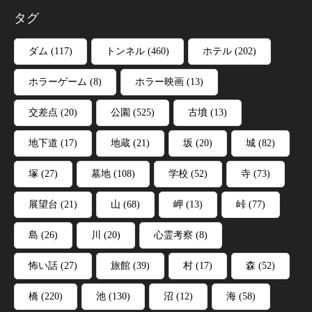
タグ
ダム
(117)
トンネル
(460)
ホテル
(202)
ホラーゲーム
(8)
ホラー映画
(13)
交差点
(20)
公園
(525)
古墳
(13)
地下道
(17)
地蔵
(21)
坂
(20)
城
(82)
塚
(27)
墓地
(108)
学校
(52)
寺
(73)
展望台
(21)
山
(68)
岬
(13)
峠
(77)
島
(26)
川
(20)
心霊考察
(8)
怖い話
(27)
旅館
(39)
村
(17)
森
(52)
橋
(220)
池
(130)
沼
(12)
海
(58)