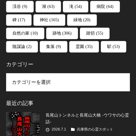
渓谷
(9)
湖
(63)
滝
(54)
病院
(64)
碑
(17)
神社
(165)
緑地
(20)
自然の家
(10)
跡地
(306)
踏切
(55)
陰謀論
(2)
集落
(9)
霊園
(35)
駅
(53)
カテゴリー
リー
最近の記事
長尾山トンネルと長尾山大橋 -ウワサの心霊
話-
2026.7.1
兵庫県の心霊スポット