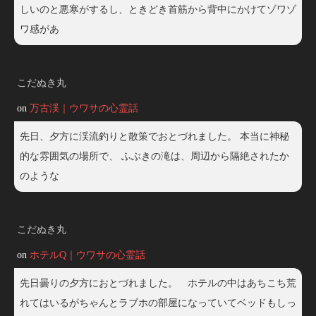
しいのと悪寒がするし、ときどき首筋から背中にかけてゾワゾ
ワ感があ
こだぬき丸
on
万古渓｜ウワサの心霊話
先日、夕方に渓流釣りと散策でおとづれました。 本当に神秘
的な雰囲気の場所で、 ふぶきの滝は、周辺から隔絶されたか
のような
こだぬき丸
on
ホテルQ｜ウワサの心霊話
先日曇りの夕方におとづれました。 ホテルの中はあちこち荒
れてはいるがちゃんとラブホの部屋になっていてベッドもしっ