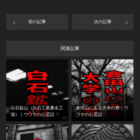
前の記事
次の記事
関連記事
白石鉱山（白石工業桑名工
倉田山にある大学の寮｜ウ
場）｜ウワサの心霊話
ワサの心霊話