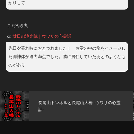
かりして
こだぬき丸
on
廿日の浄光院｜ウワサの心霊話
先日夕暮れ時におとづれました！ お堂の中の龍をイメージし
た御神体が迫力満点でした。隣に居住していたあとのようなも
のがあり
玄武洞公園 -ウワサの心霊話-