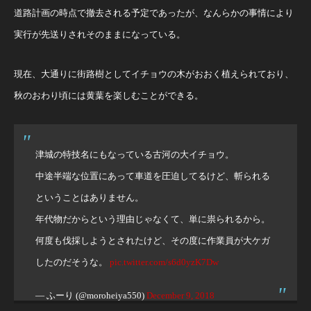
道路計画の時点で撤去される予定であったが、なんらかの事情により
実行が先送りされそのままになっている。
現在、大通りに街路樹としてイチョウの木がおおく植えられており、
秋のおわり頃には黄葉を楽しむことができる。
津城の特技名にもなっている古河の大イチョウ。
中途半端な位置にあって車道を圧迫してるけど、斬られる
ということはありません。
年代物だからという理由じゃなくて、単に祟られるから。
何度も伐採しようとされたけど、その度に作業員が大ケガ
したのだそうな。
pic.twitter.com/s6d0yzK7Dw
— ふーり (@moroheiya550)
December 9, 2018