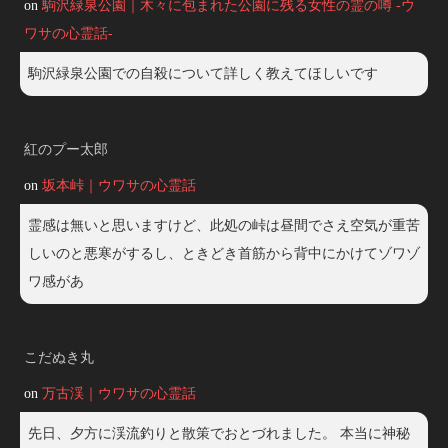
on
駒沢緑泉公園｜木々に包まれた公園に残る女性の霊の噂 -ウ
ワサの心霊話-
駒沢緑泉公園での自殺について詳しく教えてほしいです
紅のプー太郎
on
坂本峠｜ウワサの心霊話
霊感は無いと思いますけど、此処の峠は昼間でさえ空気が重苦
しいのと悪寒がするし、ときどき首筋から背中にかけてゾワゾ
ワ感があ
こだぬき丸
on
万古渓｜ウワサの心霊話
先日、夕方に渓流釣りと散策でおとづれました。 本当に神秘