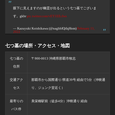
眼下に見えますのが幽霊が出るという七つ墓でございま
す。gkbr
pic.twitter.com/vEY1EEcIws
— Kazuyuki Koishikawa (@naghbIQtIqHom)
February 11,
2022
七つ墓の場所・アクセス・地図
七つ墓の
〒900-0013 沖縄県那覇市牧志
住所
交通アク
那覇市から国際通り/県道39号 経由で5分（沖映通
セス
り、ジュンク堂近く）
最寄りの
美栄橋駅前（徒歩4分）沖映通り 経由
バス停