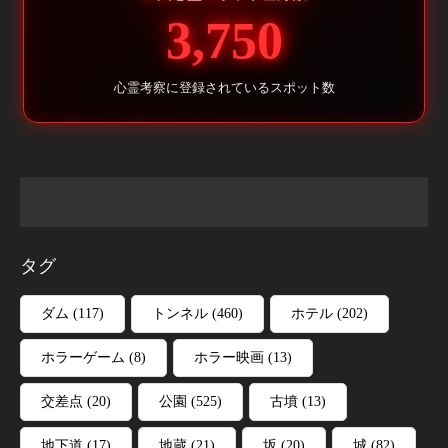
3,750
心霊考察に登録されているスポット数
タグ
ダム
(117)
トンネル
(460)
ホテル
(202)
ホラーゲーム
(8)
ホラー映画
(13)
交差点
(20)
公園
(525)
古墳
(13)
地下道
(17)
地蔵
(21)
坂
(20)
城
(82)