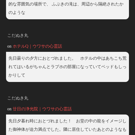
的な雰囲気の場所で、 ふぶきの滝は、周辺から隔絶されたか
のような
こだぬき丸
on
ホテルQ｜ウワサの心霊話
先日曇りの夕方におとづれました。 ホテルの中はあちこち荒
れてはいるがちゃんとラブホの部屋になっていてベッドもしっ
かりして
こだぬき丸
on
廿日の浄光院｜ウワサの心霊話
先日夕暮れ時におとづれました！ お堂の中の龍をイメージし
た御神体が迫力満点でした。隣に居住していたあとのようなも