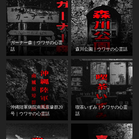
ガーナー森｜ウワサの心霊
話
森川公園｜ウワサの心霊話
沖縄陸軍病院南風原壕群20
喫茶いずみ｜ウワサの心霊
号｜ウワサの心霊話
話