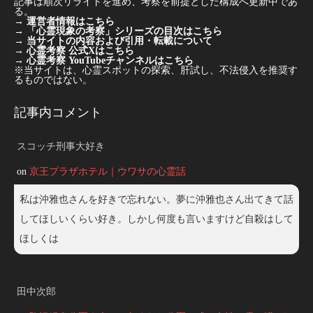
記事は順次リライトを進め、考察を前提とした構成へ更新中であ
る。
→
運営者情報はこちら
→
「心霊現象の考察」シリーズの目次はこちら
→
当サイトの内容および引用・転載について
→
心霊考察 公式Xはこちら
→
心霊考察 YouTubeチャンネルはこちら
※当サイトは、心霊スポットの探索、肝試し、不法侵入を推奨す
るものではない。
記事内コメント
スコッチ刑事大好き
on
京王プラザホテル｜ウワサの心霊話
私は沖雅也さんを好きで忘れない。夢に沖雅也さん出てきて話
してほしいくらい好き。しかし何度も言いますけど自殺はして
ほしくは
田中次郎