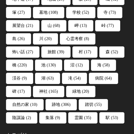
塚
(27)
墓地
(108)
学校
(52)
寺
(73)
展望台
(21)
山
(68)
岬
(13)
峠
(77)
島
(26)
川
(20)
心霊考察
(8)
怖い話
(27)
旅館
(39)
村
(17)
森
(52)
橋
(220)
池
(130)
沼
(12)
海
(58)
渓谷
(9)
湖
(63)
滝
(54)
病院
(64)
碑
(17)
神社
(165)
緑地
(20)
自然の家
(10)
跡地
(306)
踏切
(55)
陰謀論
(2)
集落
(9)
霊園
(35)
駅
(53)