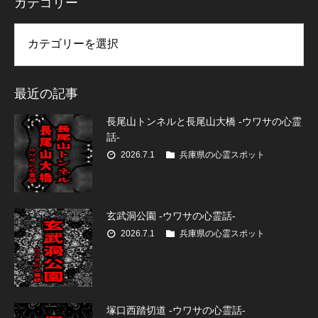
カテゴリー
リー
最近の記事
長尾山トンネルと長尾山大橋 -ウワサの心霊
話-
2026.7.1
兵庫県の心霊スポット
玄武洞公園 -ウワサの心霊話-
2026.7.1
兵庫県の心霊スポット
塚口西踏切道 -ウワサの心霊話-