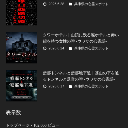
2026.6.28
兵庫県の心霊スポット
タワーホテル｜山頂に残る廃ホテルと赤い
紐を持つ女性の噂 -ウワサの心霊話-
2026.6.24
兵庫県の心霊スポット
藍那トンネルと藍那地下道｜墓山の下を通
るトンネルと足音の噂 -ウワサの心霊話-
2026.6.17
兵庫県の心霊スポット
表示数
トップページ
- 102,868 ビュー