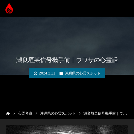
瀬良垣某信号機手前｜ウワサの心霊話
2024.2.11
沖縄県の心霊スポット
ーム
心霊考察
沖縄県の心霊スポット
瀬良垣某信号機手前｜ウワサの心霊話