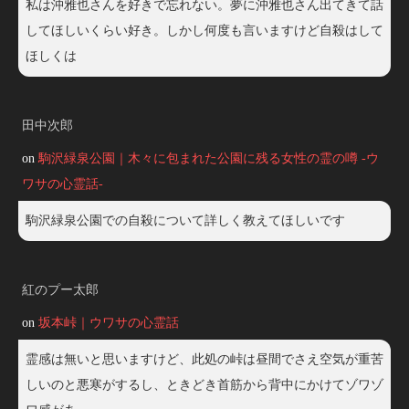
私は沖雅也さんを好きで忘れない。夢に沖雅也さん出てきて話
してほしいくらい好き。しかし何度も言いますけど自殺はして
ほしくは
田中次郎
on
駒沢緑泉公園｜木々に包まれた公園に残る女性の霊の噂 -ウ
ワサの心霊話-
駒沢緑泉公園での自殺について詳しく教えてほしいです
紅のプー太郎
on
坂本峠｜ウワサの心霊話
霊感は無いと思いますけど、此処の峠は昼間でさえ空気が重苦
しいのと悪寒がするし、ときどき首筋から背中にかけてゾワゾ