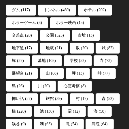
ダム
(117)
トンネル
(460)
ホテル
(202)
ホラーゲーム
(8)
ホラー映画
(13)
交差点
(20)
公園
(525)
古墳
(13)
地下道
(17)
地蔵
(21)
坂
(20)
城
(82)
塚
(27)
墓地
(108)
学校
(52)
寺
(73)
展望台
(21)
山
(68)
岬
(13)
峠
(77)
島
(26)
川
(20)
心霊考察
(8)
怖い話
(27)
旅館
(39)
村
(17)
森
(52)
橋
(220)
池
(130)
沼
(12)
海
(58)
渓谷
(9)
湖
(63)
滝
(54)
病院
(64)