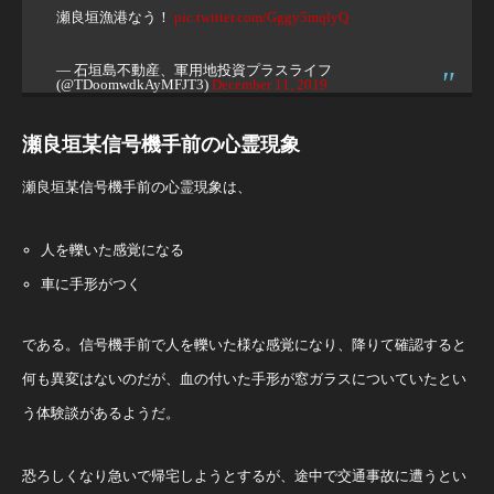
瀬良垣漁港なう！
pic.twitter.com/Gggy5mqlyQ
— 石垣島不動産、軍用地投資プラスライフ
(@TDoomwdkAyMFJT3)
December 11, 2019
瀬良垣某信号機手前の心霊現象
瀬良垣某信号機手前の心霊現象は、
人を轢いた感覚になる
車に手形がつく
である。信号機手前で人を轢いた様な感覚になり、降りて確認すると
何も異変はないのだが、血の付いた手形が窓ガラスについていたとい
う体験談があるようだ。
恐ろしくなり急いで帰宅しようとするが、途中で交通事故に遭うとい