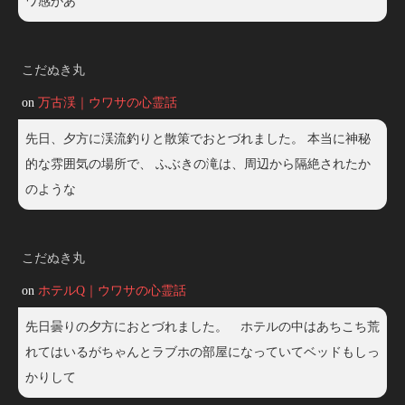
ワ感があ
こだぬき丸
on
万古渓｜ウワサの心霊話
先日、夕方に渓流釣りと散策でおとづれました。 本当に神秘
的な雰囲気の場所で、 ふぶきの滝は、周辺から隔絶されたか
のような
こだぬき丸
on
ホテルQ｜ウワサの心霊話
先日曇りの夕方におとづれました。 ホテルの中はあちこち荒
れてはいるがちゃんとラブホの部屋になっていてベッドもしっ
かりして