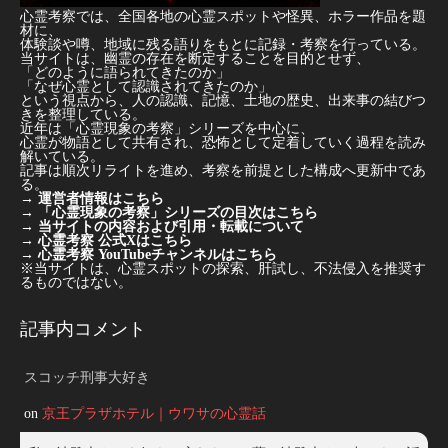
心霊考察では、全国各地の心霊スポットや怪異、ホラー作品を題
材に、
体験談や噂、地域に残る語りをもとに記録・考察を行っている。
当サイトは、幽霊の存在を断定することを目的とせず、
「どのように語られてきたのか」
「なぜ心霊として認識されてきたのか」
という視点から、人の認識、記憶、土地の歴史、出来事の結びつ
きを整理している。
近年は「心霊現象の考察」シリーズを中心に、
心霊が物語として共有され、恐怖として定着していく過程を読み
解いている。
記事は順次リライトを進め、考察を前提とした構成へ更新中であ
る。
→
運営者情報はこちら
→
「心霊現象の考察」シリーズの目次はこちら
→
当サイトの内容および引用・転載について
→
心霊考察 公式Xはこちら
→
心霊考察 YouTubeチャンネルはこちら
※当サイトは、心霊スポットの探索、肝試し、不法侵入を推奨す
るものではない。
記事内コメント
スコッチ刑事大好き
on
京王プラザホテル｜ウワサの心霊話