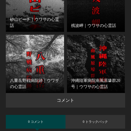
砂山ビーチ｜ウワサの心霊
話
残波岬｜ウワサの心霊話
八重岳野戦病院跡｜ウワサ
沖縄陸軍病院南風原壕群20
の心霊話
号｜ウワサの心霊話
コメント
0 コメント
0 トラックバック