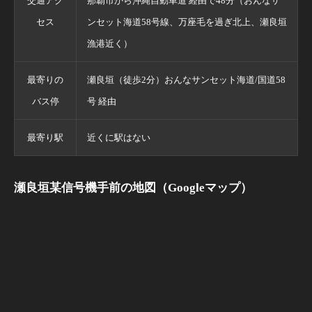
交通アク
那覇市から沖縄自動車道 経由で48分（おんなサ
セス
ンセット海道58号線、万座毛を過ぎ北上、瀬良垣
漁港近く）
最寄りの
瀬良垣（徒歩2分）おんなサンセット海道/国道58
バス停
号 経由
最寄り駅
近くに駅はない
瀬良垣某信号機手前の地図（Googleマップ）