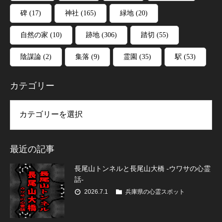
碑
(17)
神社
(165)
緑地
(20)
自然の家
(10)
跡地
(306)
踏切
(55)
陰謀論
(2)
集落
(9)
霊園
(35)
駅
(53)
カテゴリー
リー
最近の記事
長尾山トンネルと長尾山大橋 -ウワサの心霊
話-
2026.7.1
兵庫県の心霊スポット