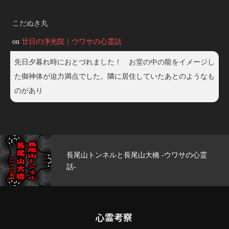
こだぬき丸
on
廿日の浄光院｜ウワサの心霊話
先日夕暮れ時におとづれました！ お堂の中の龍をイメージし
た御神体が迫力満点でした。隣に居住していたあとのようなも
のがあり
長尾山トンネルと長尾山大橋 -ウワサの心霊
話-
心霊考察