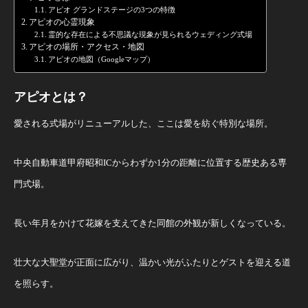
アピオ グランドステージの3つの特徴
アピオの心霊現象
霊的な存在による不思議な現象が見られるウェディング式場
アピオの場所・アクセス・地図
アピオの地図（Googleマップ）
アピオとは？
愛される式場がリニューアルした、ここは愛を紡ぐ特別な場所。
中央自動車道甲府昭和ICからわずか1分の距離に位置する歴史ある専
門式場。
長い年月をかけて花嫁を支えてきた同館の外観が新しくなっている。
壮大な大聖堂が正面に広がり、温かい光がふたりとゲストを迎える道
を照らす。