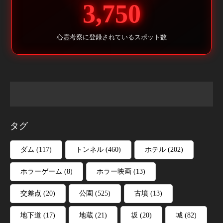
3,750
心霊考察に登録されているスポット数
タグ
ダム
(117)
トンネル
(460)
ホテル
(202)
ホラーゲーム
(8)
ホラー映画
(13)
交差点
(20)
公園
(525)
古墳
(13)
地下道
(17)
地蔵
(21)
坂
(20)
城
(82)