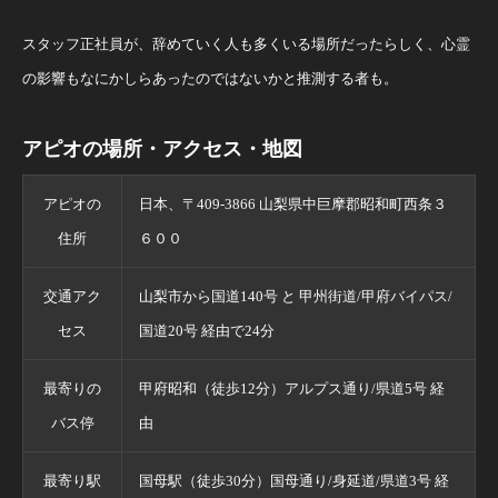
スタッフ正社員が、辞めていく人も多くいる場所だったらしく、心霊
の影響もなにかしらあったのではないかと推測する者も。
アピオの場所・アクセス・地図
アピオの
日本、〒409-3866 山梨県中巨摩郡昭和町西条３
住所
６００
交通アク
山梨市から国道140号 と 甲州街道/甲府バイパス/
セス
国道20号 経由で24分
最寄りの
甲府昭和（徒歩12分）アルプス通り/県道5号 経
バス停
由
最寄り駅
国母駅（徒歩30分）国母通り/身延道/県道3号 経