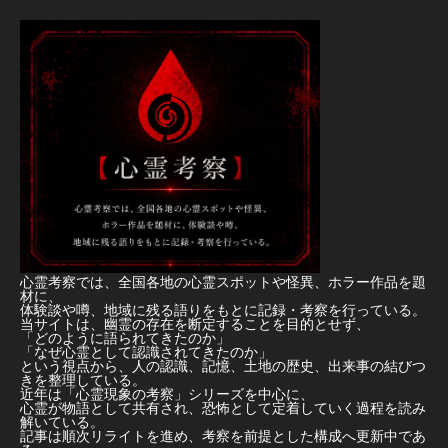
心霊考察では、全国各地の心霊スポットや怪異、ホラー作品を題
材に、
体験談や噂、地域に残る語りをもとに記録・考察を行っている。
当サイトは、幽霊の存在を断定することを目的とせず、
「どのように語られてきたのか」
「なぜ心霊として認識されてきたのか」
という視点から、人の認識、記憶、土地の歴史、出来事の結びつ
きを整理している。
近年は「心霊現象の考察」シリーズを中心に、
心霊が物語として共有され、恐怖として定着していく過程を読み
解いている。
記事は順次リライトを進め、考察を前提とした構成へ更新中であ