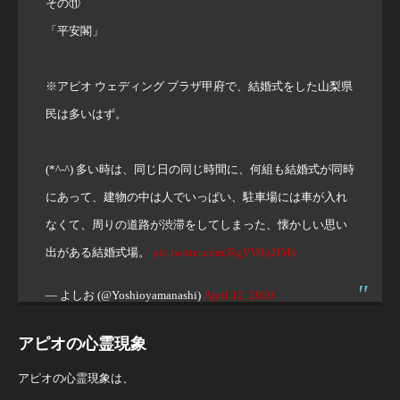
その⑪
「平安閣」
※アピオ ウェディング プラザ甲府で、結婚式をした山梨県
民は多いはず。
(*^-^) 多い時は、同じ日の同じ時間に、何組も結婚式が同時
にあって、建物の中は人でいっぱい、駐車場には車が入れ
なくて、周りの道路が渋滞をしてしまった、懐かしい思い
出がある結婚式場。
pic.twitter.com/RgVV0q2lMy
— よしお (@Yoshioyamanashi)
April 12, 2020
アピオの心霊現象
アピオの心霊現象は、