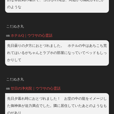
のような
こだぬき丸
on
ホテルQ｜ウワサの心霊話
先日曇りの夕方におとづれました。 ホテルの中はあちこち荒
れてはいるがちゃんとラブホの部屋になっていてベッドもしっ
かりして
こだぬき丸
on
廿日の浄光院｜ウワサの心霊話
先日夕暮れ時におとづれました！ お堂の中の龍をイメージし
た御神体が迫力満点でした。隣に居住していたあとのようなも
のがあり