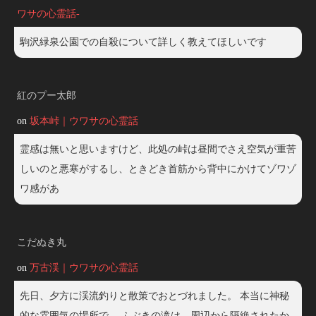
ワサの心霊話-
駒沢緑泉公園での自殺について詳しく教えてほしいです
紅のプー太郎
on
坂本峠｜ウワサの心霊話
霊感は無いと思いますけど、此処の峠は昼間でさえ空気が重苦
しいのと悪寒がするし、ときどき首筋から背中にかけてゾワゾ
ワ感があ
こだぬき丸
on
万古渓｜ウワサの心霊話
先日、夕方に渓流釣りと散策でおとづれました。 本当に神秘
的な雰囲気の場所で、 ふぶきの滝は、周辺から隔絶されたか