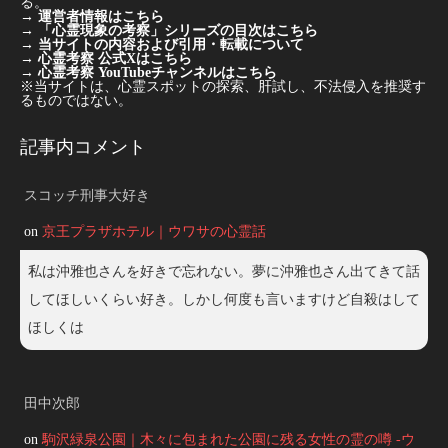
る。
→
運営者情報はこちら
→
「心霊現象の考察」シリーズの目次はこちら
→
当サイトの内容および引用・転載について
→
心霊考察 公式Xはこちら
→
心霊考察 YouTubeチャンネルはこちら
※当サイトは、心霊スポットの探索、肝試し、不法侵入を推奨す
るものではない。
記事内コメント
スコッチ刑事大好き
on
京王プラザホテル｜ウワサの心霊話
私は沖雅也さんを好きで忘れない。夢に沖雅也さん出てきて話
してほしいくらい好き。しかし何度も言いますけど自殺はして
ほしくは
田中次郎
on
駒沢緑泉公園｜木々に包まれた公園に残る女性の霊の噂 -ウ