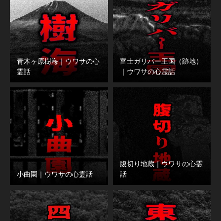
青木ヶ原樹海｜ウワサの心
富士ガリバー王国（跡地）
霊話
｜ウワサの心霊話
腹切り地蔵｜ウワサの心霊
小曲園｜ウワサの心霊話
話