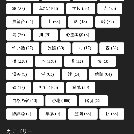
塚
(27)
墓地
(108)
学校
(52)
寺
(73)
展望台
(21)
山
(68)
岬
(13)
峠
(77)
島
(26)
川
(20)
心霊考察
(8)
怖い話
(27)
旅館
(39)
村
(17)
森
(52)
橋
(220)
池
(130)
沼
(12)
海
(58)
渓谷
(9)
湖
(63)
滝
(54)
病院
(64)
碑
(17)
神社
(165)
緑地
(20)
自然の家
(10)
跡地
(306)
踏切
(55)
陰謀論
(2)
集落
(9)
霊園
(35)
駅
(53)
カテゴリー