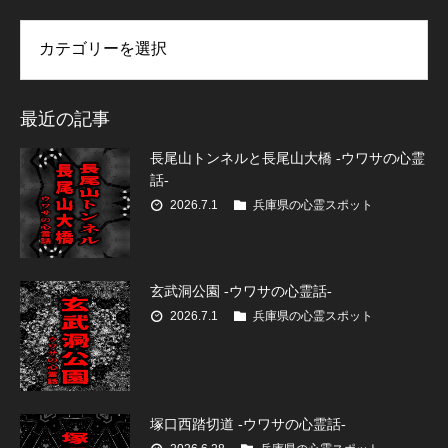
リー
最近の記事
長尾山トンネルと長尾山大橋 -ウワサの心霊
話-
2026.7.1
兵庫県の心霊スポット
玄武洞公園 -ウワサの心霊話-
2026.7.1
兵庫県の心霊スポット
塚口西踏切道 -ウワサの心霊話-