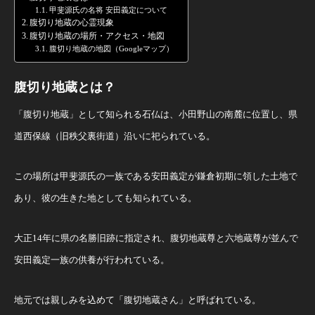
甲斐源氏の名将 安田義定について
腹切り地蔵の心霊現象
腹切り地蔵の場所・アクセス・地図
腹切り地蔵の地図（Googleマップ）
腹切り地蔵とは？
「腹切り地蔵」として知られる石仏は、小田野山の南麓に位置し、県
道西保線（旧秩父裏街道）沿いに祀られている。
この場所は甲斐源氏の一族である安田義定が鎌倉初期に領した土地で
あり、彼の生きた地としても知られている。
大正14年に県の名勝旧跡に指定され、腹切地蔵尊と六地蔵尊が並んで
安田義定一族の供養が行われている。
地元では親しみを込めて「腹切地蔵さん」と呼ばれている。