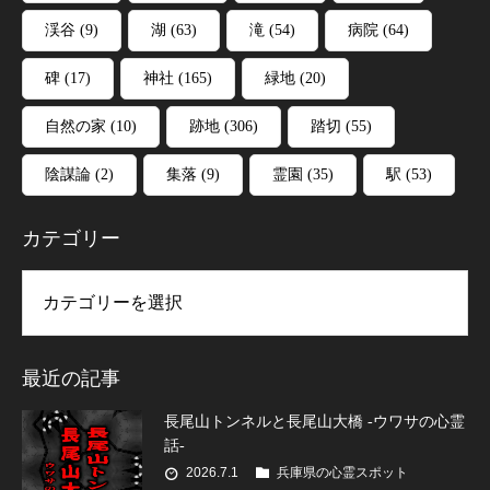
渓谷
(9)
湖
(63)
滝
(54)
病院
(64)
碑
(17)
神社
(165)
緑地
(20)
自然の家
(10)
跡地
(306)
踏切
(55)
陰謀論
(2)
集落
(9)
霊園
(35)
駅
(53)
カテゴリー
リー
最近の記事
長尾山トンネルと長尾山大橋 -ウワサの心霊
話-
2026.7.1
兵庫県の心霊スポット