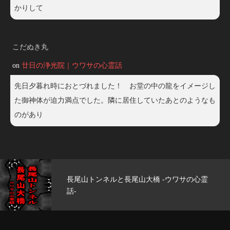
かりして
こだぬき丸
on
廿日の浄光院｜ウワサの心霊話
先日夕暮れ時におとづれました！ お堂の中の龍をイメージし
た御神体が迫力満点でした。隣に居住していたあとのようなも
のがあり
心霊
玄武洞公園 -ウワサの心霊話-