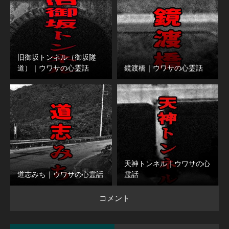
旧御坂トンネル（御坂隧
道）｜ウワサの心霊話
鏡渡橋｜ウワサの心霊話
天神トンネル｜ウワサの心
道志みち｜ウワサの心霊話
霊話
コメント