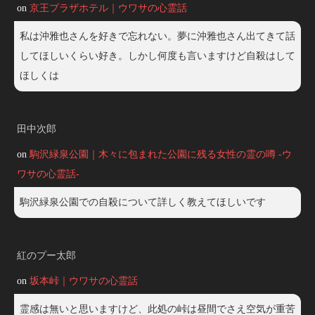
on
京王プラザホテル｜ウワサの心霊話
私は沖雅也さんを好きで忘れない。夢に沖雅也さん出てきて話
してほしいくらい好き。しかし何度も言いますけど自殺はして
ほしくは
田中次郎
on
駒沢緑泉公園｜木々に包まれた公園に残る女性の霊の噂 -ウ
ワサの心霊話-
駒沢緑泉公園での自殺について詳しく教えてほしいです
紅のプー太郎
on
坂本峠｜ウワサの心霊話
霊感は無いと思いますけど、此処の峠は昼間でさえ空気が重苦