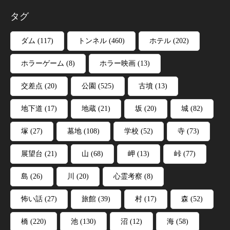
タグ
ダム
(117)
トンネル
(460)
ホテル
(202)
ホラーゲーム
(8)
ホラー映画
(13)
交差点
(20)
公園
(525)
古墳
(13)
地下道
(17)
地蔵
(21)
坂
(20)
城
(82)
塚
(27)
墓地
(108)
学校
(52)
寺
(73)
展望台
(21)
山
(68)
岬
(13)
峠
(77)
島
(26)
川
(20)
心霊考察
(8)
怖い話
(27)
旅館
(39)
村
(17)
森
(52)
橋
(220)
池
(130)
沼
(12)
海
(58)