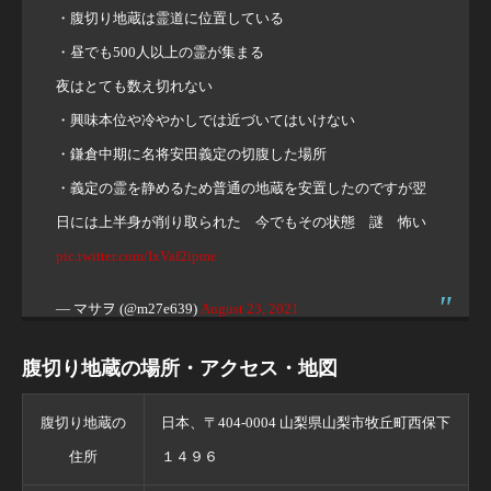
・腹切り地蔵は霊道に位置している
・昼でも500人以上の霊が集まる
夜はとても数え切れない
・興味本位や冷やかしでは近づいてはいけない
・鎌倉中期に名将安田義定の切腹した場所
・義定の霊を静めるため普通の地蔵を安置したのですが翌
日には上半身が削り取られた 今でもその状態 謎 怖い
pic.twitter.com/IxVaf2ipme
— マサヲ (@m27e639)
August 23, 2021
腹切り地蔵の場所・アクセス・地図
腹切り地蔵の
日本、〒404-0004 山梨県山梨市牧丘町西保下
住所
１４９６