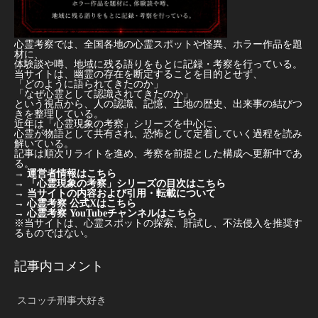
心霊考察では、全国各地の心霊スポットや怪異、ホラー作品を題
材に、
体験談や噂、地域に残る語りをもとに記録・考察を行っている。
当サイトは、幽霊の存在を断定することを目的とせず、
「どのように語られてきたのか」
「なぜ心霊として認識されてきたのか」
という視点から、人の認識、記憶、土地の歴史、出来事の結びつ
きを整理している。
近年は「心霊現象の考察」シリーズを中心に、
心霊が物語として共有され、恐怖として定着していく過程を読み
解いている。
記事は順次リライトを進め、考察を前提とした構成へ更新中であ
る。
→
運営者情報はこちら
→
「心霊現象の考察」シリーズの目次はこちら
→
当サイトの内容および引用・転載について
→
心霊考察 公式Xはこちら
→
心霊考察 YouTubeチャンネルはこちら
※当サイトは、心霊スポットの探索、肝試し、不法侵入を推奨す
るものではない。
記事内コメント
スコッチ刑事大好き