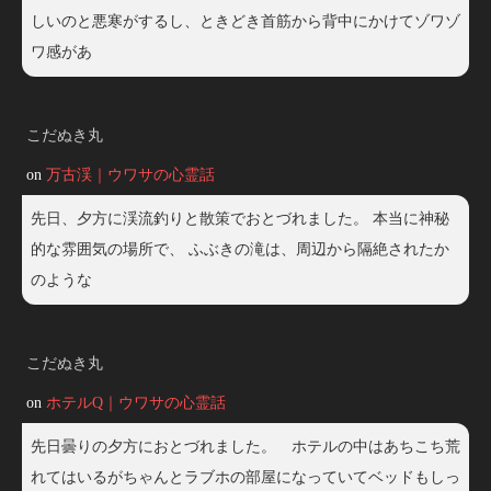
しいのと悪寒がするし、ときどき首筋から背中にかけてゾワゾ
ワ感があ
こだぬき丸
on
万古渓｜ウワサの心霊話
先日、夕方に渓流釣りと散策でおとづれました。 本当に神秘
的な雰囲気の場所で、 ふぶきの滝は、周辺から隔絶されたか
のような
こだぬき丸
on
ホテルQ｜ウワサの心霊話
先日曇りの夕方におとづれました。 ホテルの中はあちこち荒
れてはいるがちゃんとラブホの部屋になっていてベッドもしっ