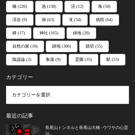
橋
(220)
池
(130)
沼
(12)
海
(58)
渓谷
(9)
湖
(63)
滝
(54)
病院
(64)
碑
(17)
神社
(165)
緑地
(20)
自然の家
(10)
跡地
(306)
踏切
(55)
陰謀論
(2)
集落
(9)
霊園
(35)
駅
(53)
カテゴリー
リー
最近の記事
長尾山トンネルと長尾山大橋 -ウワサの心霊
話-