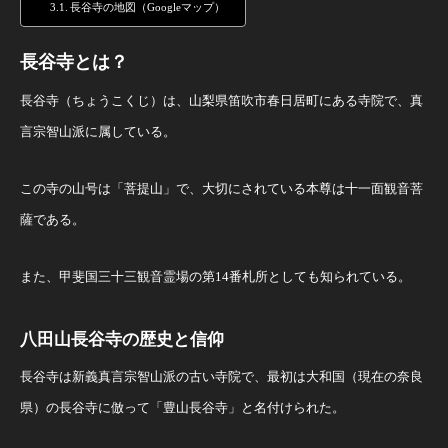
長谷寺の地図（Googleマップ）
長谷寺とは？
長谷寺（ちょうこくじ）は、山梨県笛吹市春日居町にある寺院で、真
言宗智山派に属している。
この寺の山号は「菩提山」で、大切にされている本尊は十一面観音菩
薩である。
また、甲斐国三十三観音霊場の第14番札所としても知られている。
八田山長谷寺の歴史と信仰
長谷寺は新義真言宗智山派の古い寺院で、最初は大和国（現在の奈良
県）の長谷寺に倣って「豊山長谷寺」と名付けられた。