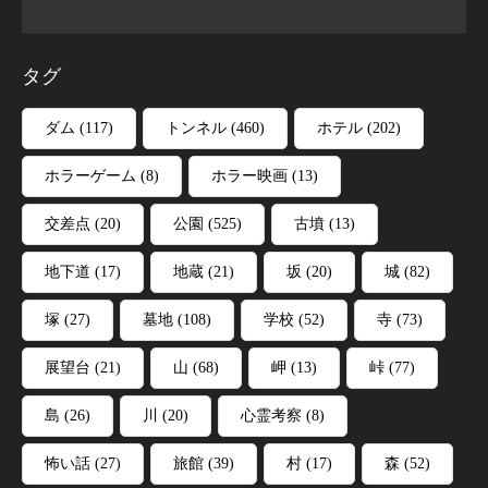
タグ
ダム
(117)
トンネル
(460)
ホテル
(202)
ホラーゲーム
(8)
ホラー映画
(13)
交差点
(20)
公園
(525)
古墳
(13)
地下道
(17)
地蔵
(21)
坂
(20)
城
(82)
塚
(27)
墓地
(108)
学校
(52)
寺
(73)
展望台
(21)
山
(68)
岬
(13)
峠
(77)
島
(26)
川
(20)
心霊考察
(8)
怖い話
(27)
旅館
(39)
村
(17)
森
(52)