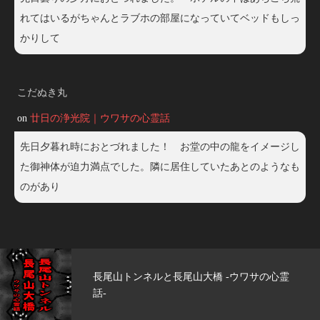
れてはいるがちゃんとラブホの部屋になっていてベッドもしっ
かりして
こだぬき丸
on
廿日の浄光院｜ウワサの心霊話
先日夕暮れ時におとづれました！ お堂の中の龍をイメージし
た御神体が迫力満点でした。隣に居住していたあとのようなも
のがあり
大橋 -ウワサの心霊
玄武洞公園 -ウワサの心