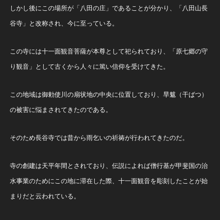
しかし後にこの場所が「八田の庄」であることが分かり、「八田山長
谷寺」と改称され、今に至っている。
この寺には十一面観音菩薩が本尊として祀られており、「原七郷の守
り観音」として古くから人々に篤い信仰を受けてきた。
この地域は御勅使川の扇状地の中央に位置しており、旱魃（干ばつ）
の被害に悩まされてきたのである。
そのため長谷寺では昔から雨乞いの祈祷が行われてきたのだ。
寺の創建は天平年間とされており、伝説によれば僧行基が甲斐国の治
水事業のためにこの地に滞在した際、十一面観音を彫刻したことが始
まりだと云われている。