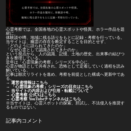
心霊考察では、全国各地の心霊スポットや怪異、ホラー作品を題
材に、
体験談や噂、地域に残る語りをもとに記録・考察を行っている。
当サイトは、幽霊の存在を断定することを目的とせず、
「どのように語られてきたのか」
「なぜ心霊として認識されてきたのか」
という視点から、人の認識、記憶、土地の歴史、出来事の結びつ
きを整理している。
近年は「心霊現象の考察」シリーズを中心に、
心霊が物語として共有され、恐怖として定着していく過程を読み
解いている。
記事は順次リライトを進め、考察を前提とした構成へ更新中であ
る。
→
運営者情報はこちら
→
「心霊現象の考察」シリーズの目次はこちら
→
当サイトの内容および引用・転載について
→
心霊考察 公式Xはこちら
→
心霊考察 YouTubeチャンネルはこちら
※当サイトは、心霊スポットの探索、肝試し、不法侵入を推奨す
るものではない。
記事内コメント