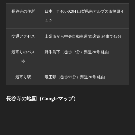
長谷寺の住所
日本、〒400-0204 山梨県南アルプス市榎原４
４２
交通アクセス
山梨市から中央自動車道/西宮線 経由で43分
最寄りのバス
野牛島下（徒歩12分）県道20号 経由
停
最寄り駅
竜王駅（徒歩55分）県道20号 経由
長谷寺の地図（Googleマップ）