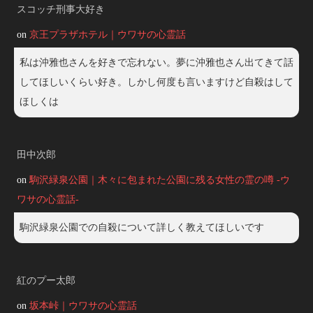
スコッチ刑事大好き
on
京王プラザホテル｜ウワサの心霊話
私は沖雅也さんを好きで忘れない。夢に沖雅也さん出てきて話
してほしいくらい好き。しかし何度も言いますけど自殺はして
ほしくは
田中次郎
on
駒沢緑泉公園｜木々に包まれた公園に残る女性の霊の噂 -ウ
ワサの心霊話-
駒沢緑泉公園での自殺について詳しく教えてほしいです
紅のプー太郎
on
坂本峠｜ウワサの心霊話