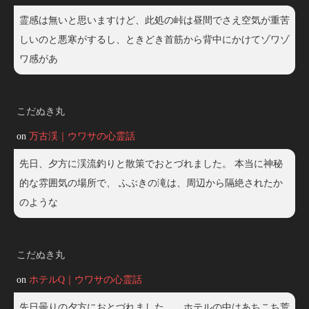
霊感は無いと思いますけど、此処の峠は昼間でさえ空気が重苦
しいのと悪寒がするし、ときどき首筋から背中にかけてゾワゾ
ワ感があ
こだぬき丸
on
万古渓｜ウワサの心霊話
先日、夕方に渓流釣りと散策でおとづれました。 本当に神秘
的な雰囲気の場所で、 ふぶきの滝は、周辺から隔絶されたか
のような
こだぬき丸
on
ホテルQ｜ウワサの心霊話
先日曇りの夕方におとづれました。 ホテルの中はあちこち荒