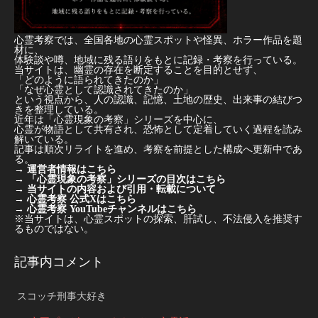
心霊考察では、全国各地の心霊スポットや怪異、ホラー作品を題
材に、
体験談や噂、地域に残る語りをもとに記録・考察を行っている。
当サイトは、幽霊の存在を断定することを目的とせず、
「どのように語られてきたのか」
「なぜ心霊として認識されてきたのか」
という視点から、人の認識、記憶、土地の歴史、出来事の結びつ
きを整理している。
近年は「心霊現象の考察」シリーズを中心に、
心霊が物語として共有され、恐怖として定着していく過程を読み
解いている。
記事は順次リライトを進め、考察を前提とした構成へ更新中であ
る。
→
運営者情報はこちら
→
「心霊現象の考察」シリーズの目次はこちら
→
当サイトの内容および引用・転載について
→
心霊考察 公式Xはこちら
→
心霊考察 YouTubeチャンネルはこちら
※当サイトは、心霊スポットの探索、肝試し、不法侵入を推奨す
るものではない。
記事内コメント
スコッチ刑事大好き