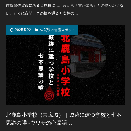
佐賀県佐賀市にある犬尾橋には、昔から「霊が出る」との噂が絶えな
い。とくに夜間、この橋を通ると女性の…
2025.5.22
佐賀県の心霊スポット
北鹿島小学校（常広城）｜城跡に建つ学校と七不
思議の噂 -ウワサの心霊話…