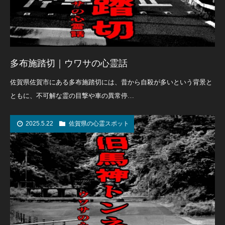
多布施踏切｜ウワサの心霊話
佐賀県佐賀市にある多布施踏切には、昔から自殺が多いという背景と
ともに、不可解な霊の目撃や車の異常停…
2025.5.22
佐賀県の心霊スポット