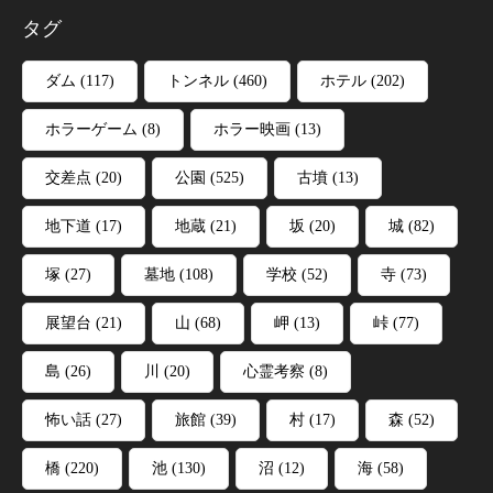
タグ
ダム
(117)
トンネル
(460)
ホテル
(202)
ホラーゲーム
(8)
ホラー映画
(13)
交差点
(20)
公園
(525)
古墳
(13)
地下道
(17)
地蔵
(21)
坂
(20)
城
(82)
塚
(27)
墓地
(108)
学校
(52)
寺
(73)
展望台
(21)
山
(68)
岬
(13)
峠
(77)
島
(26)
川
(20)
心霊考察
(8)
怖い話
(27)
旅館
(39)
村
(17)
森
(52)
橋
(220)
池
(130)
沼
(12)
海
(58)