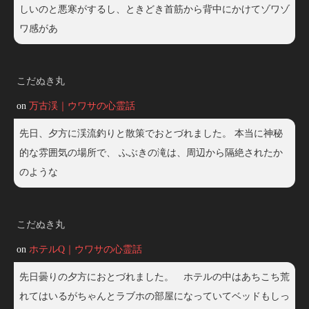
しいのと悪寒がするし、ときどき首筋から背中にかけてゾワゾ
ワ感があ
こだぬき丸
on
万古渓｜ウワサの心霊話
先日、夕方に渓流釣りと散策でおとづれました。 本当に神秘
的な雰囲気の場所で、 ふぶきの滝は、周辺から隔絶されたか
のような
こだぬき丸
on
ホテルQ｜ウワサの心霊話
先日曇りの夕方におとづれました。 ホテルの中はあちこち荒
れてはいるがちゃんとラブホの部屋になっていてベッドもしっ