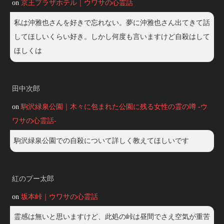
on
京王プラザホテル｜ウワサの心霊話
私は沖雅也さんを好きで忘れない。夢に沖雅也さん出てきて話
してほしいくらい好き。しかし何度も言いますけど自殺はして
ほしくは
田中次郎
on
駒沢緑泉公園｜木々に包まれた公園に残る女性の霊の噂 -ウ
ワサの心霊話-
駒沢緑泉公園での自殺について詳しく教えてほしいです
紅のプー太郎
on
坂本峠｜ウワサの心霊話
霊感は無いと思いますけど、此処の峠は昼間でさえ空気が重苦