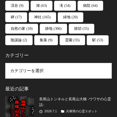
渓谷
(9)
湖
(63)
滝
(54)
病院
(64)
碑
(17)
神社
(165)
緑地
(20)
自然の家
(10)
跡地
(306)
踏切
(55)
陰謀論
(2)
集落
(9)
霊園
(35)
駅
(53)
カテゴリー
リー
最近の記事
長尾山トンネルと長尾山大橋 -ウワサの心霊
話-
2026.7.1
兵庫県の心霊スポット