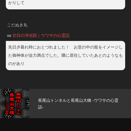
かりして
こだぬき丸
on
廿日の浄光院｜ウワサの心霊話
先日夕暮れ時におとづれました！ お堂の中の龍をイメージし
た御神体が迫力満点でした。隣に居住していたあとのようなも
のがあり
心霊
玄武洞公園 -ウワサの心霊話-