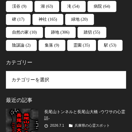
渓谷
(9)
湖
(63)
滝
(54)
病院
(64)
碑
(17)
神社
(165)
緑地
(20)
自然の家
(10)
跡地
(306)
踏切
(55)
陰謀論
(2)
集落
(9)
霊園
(35)
駅
(53)
カテゴリー
リー
最近の記事
長尾山トンネルと長尾山大橋 -ウワサの心霊
話-
2026.7.1
兵庫県の心霊スポット