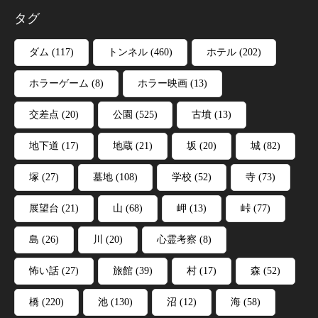
タグ
ダム
(117)
トンネル
(460)
ホテル
(202)
ホラーゲーム
(8)
ホラー映画
(13)
交差点
(20)
公園
(525)
古墳
(13)
地下道
(17)
地蔵
(21)
坂
(20)
城
(82)
塚
(27)
墓地
(108)
学校
(52)
寺
(73)
展望台
(21)
山
(68)
岬
(13)
峠
(77)
島
(26)
川
(20)
心霊考察
(8)
怖い話
(27)
旅館
(39)
村
(17)
森
(52)
橋
(220)
池
(130)
沼
(12)
海
(58)