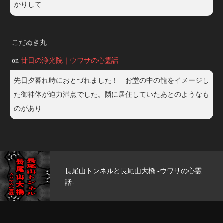
かりして
こだぬき丸
on
廿日の浄光院｜ウワサの心霊話
先日夕暮れ時におとづれました！ お堂の中の龍をイメージし
た御神体が迫力満点でした。隣に居住していたあとのようなも
のがあり
サの心霊
玄武洞公園 -ウワサの心霊話-