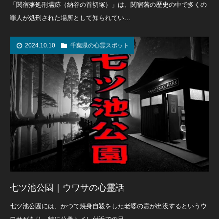
「関宿藩処刑場跡（納谷の首切塚）」は、関宿藩の歴史の中で多くの
罪人が処刑された場所として知られてい…
2024.10.10
千葉県の心霊スポット
七ツ池公園｜ウワサの心霊話
七ツ池公園には、かつて焼身自殺をした老婆の霊が出没するというウ