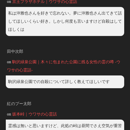
on
京王プラザホテル｜ウワサの心霊話
私は沖雅也さんを好きで忘れない。夢に沖雅也さん出てきて話
してほしいくらい好き。しかし何度も言いますけど自殺はして
ほしくは
田中次郎
on
駒沢緑泉公園｜木々に包まれた公園に残る女性の霊の噂 -ウ
ワサの心霊話-
駒沢緑泉公園での自殺について詳しく教えてほしいです
紅のプー太郎
on
坂本峠｜ウワサの心霊話
霊感は無いと思いますけど、此処の峠は昼間でさえ空気が重苦