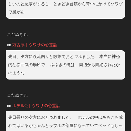
しいのと悪寒がするし、ときどき首筋から背中にかけてゾワゾ
ワ感があ
こだぬき丸
on
万古渓｜ウワサの心霊話
先日、夕方に渓流釣りと散策でおとづれました。 本当に神秘
的な雰囲気の場所で、 ふぶきの滝は、周辺から隔絶されたか
のような
こだぬき丸
on
ホテルQ｜ウワサの心霊話
先日曇りの夕方におとづれました。 ホテルの中はあちこち荒
れてはいるがちゃんとラブホの部屋になっていてベッドもしっ