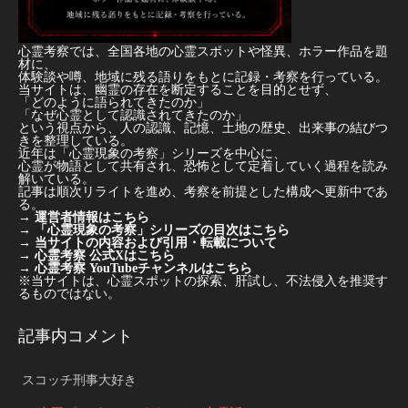
心霊考察では、全国各地の心霊スポットや怪異、ホラー作品を題
材に、
体験談や噂、地域に残る語りをもとに記録・考察を行っている。
当サイトは、幽霊の存在を断定することを目的とせず、
「どのように語られてきたのか」
「なぜ心霊として認識されてきたのか」
という視点から、人の認識、記憶、土地の歴史、出来事の結びつ
きを整理している。
近年は「心霊現象の考察」シリーズを中心に、
心霊が物語として共有され、恐怖として定着していく過程を読み
解いている。
記事は順次リライトを進め、考察を前提とした構成へ更新中であ
る。
→
運営者情報はこちら
→
「心霊現象の考察」シリーズの目次はこちら
→
当サイトの内容および引用・転載について
→
心霊考察 公式Xはこちら
→
心霊考察 YouTubeチャンネルはこちら
※当サイトは、心霊スポットの探索、肝試し、不法侵入を推奨す
るものではない。
記事内コメント
スコッチ刑事大好き