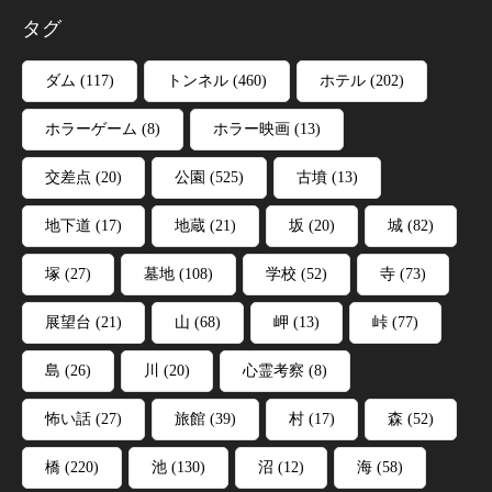
タグ
ダム
(117)
トンネル
(460)
ホテル
(202)
ホラーゲーム
(8)
ホラー映画
(13)
交差点
(20)
公園
(525)
古墳
(13)
地下道
(17)
地蔵
(21)
坂
(20)
城
(82)
塚
(27)
墓地
(108)
学校
(52)
寺
(73)
展望台
(21)
山
(68)
岬
(13)
峠
(77)
島
(26)
川
(20)
心霊考察
(8)
怖い話
(27)
旅館
(39)
村
(17)
森
(52)
橋
(220)
池
(130)
沼
(12)
海
(58)