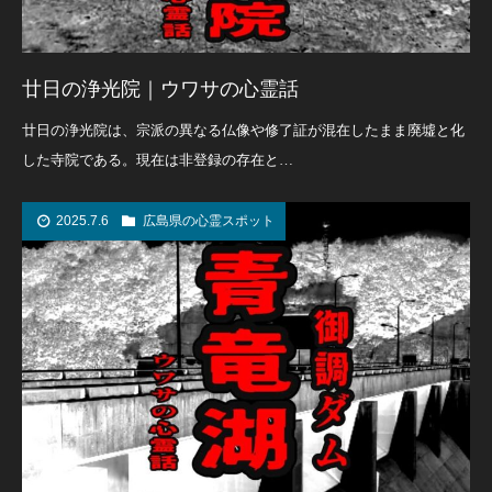
廿日の浄光院｜ウワサの心霊話
廿日の浄光院は、宗派の異なる仏像や修了証が混在したまま廃墟と化
した寺院である。現在は非登録の存在と…
2025.7.6
広島県の心霊スポット