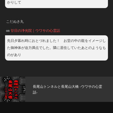
かりして
こだぬき丸
on
廿日の浄光院｜ウワサの心霊話
先日夕暮れ時におとづれました！ お堂の中の龍をイメージし
た御神体が迫力満点でした。隣に居住していたあとのようなも
のがあり
心霊
玄武洞公園 -ウワサの心霊話-