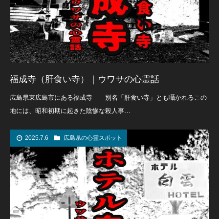
福成寺（肝食い寺）｜ウワサの心霊話
広島県東広島市にある福成寺――別名「肝食い寺」とも囁かれるこの
地には、昭和初期に起きた陰惨な殺人事…
2025.7.6
広島県の心霊スポット