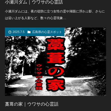
小瀬川ダム｜ウワサの心霊話
小瀬川ダムには、夜の堤防に立つ女性の霊や湖面に浮かぶ影、さらに
は這い上がる人影など、数々の心霊現象…
2025.7.5
広島県の心霊スポット
藁葺の家｜ウワサの心霊話