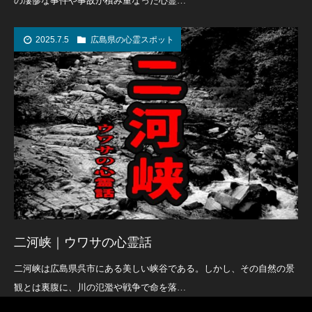
の凄惨な事件や事故が積み重なった心霊…
2025.7.5
広島県の心霊スポット
二河峡｜ウワサの心霊話
二河峡は広島県呉市にある美しい峡谷である。しかし、その自然の景
観とは裏腹に、川の氾濫や戦争で命を落…