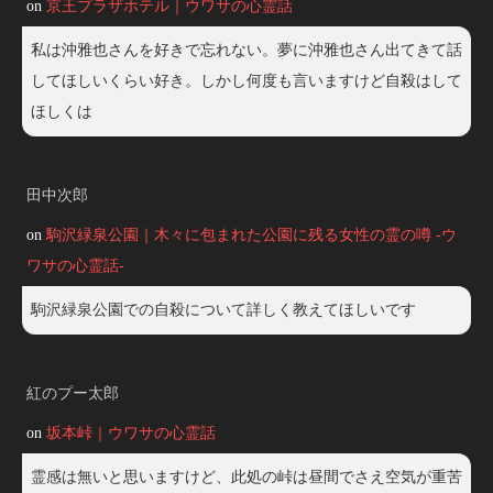
on
京王プラザホテル｜ウワサの心霊話
私は沖雅也さんを好きで忘れない。夢に沖雅也さん出てきて話
してほしいくらい好き。しかし何度も言いますけど自殺はして
ほしくは
田中次郎
on
駒沢緑泉公園｜木々に包まれた公園に残る女性の霊の噂 -ウ
ワサの心霊話-
駒沢緑泉公園での自殺について詳しく教えてほしいです
紅のプー太郎
on
坂本峠｜ウワサの心霊話
霊感は無いと思いますけど、此処の峠は昼間でさえ空気が重苦