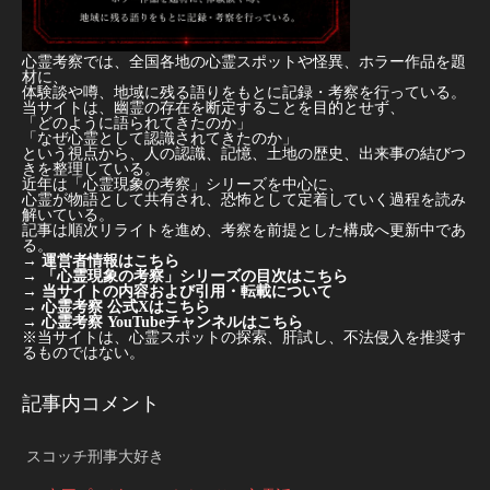
心霊考察では、全国各地の心霊スポットや怪異、ホラー作品を題
材に、
体験談や噂、地域に残る語りをもとに記録・考察を行っている。
当サイトは、幽霊の存在を断定することを目的とせず、
「どのように語られてきたのか」
「なぜ心霊として認識されてきたのか」
という視点から、人の認識、記憶、土地の歴史、出来事の結びつ
きを整理している。
近年は「心霊現象の考察」シリーズを中心に、
心霊が物語として共有され、恐怖として定着していく過程を読み
解いている。
記事は順次リライトを進め、考察を前提とした構成へ更新中であ
る。
→
運営者情報はこちら
→
「心霊現象の考察」シリーズの目次はこちら
→
当サイトの内容および引用・転載について
→
心霊考察 公式Xはこちら
→
心霊考察 YouTubeチャンネルはこちら
※当サイトは、心霊スポットの探索、肝試し、不法侵入を推奨す
るものではない。
記事内コメント
スコッチ刑事大好き