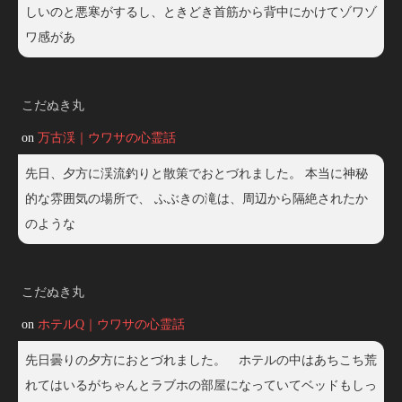
しいのと悪寒がするし、ときどき首筋から背中にかけてゾワゾ
ワ感があ
こだぬき丸
on
万古渓｜ウワサの心霊話
先日、夕方に渓流釣りと散策でおとづれました。 本当に神秘
的な雰囲気の場所で、 ふぶきの滝は、周辺から隔絶されたか
のような
こだぬき丸
on
ホテルQ｜ウワサの心霊話
先日曇りの夕方におとづれました。 ホテルの中はあちこち荒
れてはいるがちゃんとラブホの部屋になっていてベッドもしっ