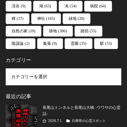
渓谷
(9)
湖
(63)
滝
(54)
病院
(64)
碑
(17)
神社
(165)
緑地
(20)
自然の家
(10)
跡地
(306)
踏切
(55)
陰謀論
(2)
集落
(9)
霊園
(35)
駅
(53)
カテゴリー
リー
最近の記事
長尾山トンネルと長尾山大橋 -ウワサの心霊
話-
2026.7.1
兵庫県の心霊スポット