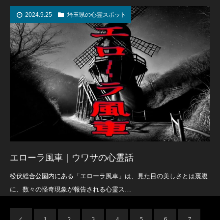
2024.9.25
埼玉県の心霊スポット
エローラ風車｜ウワサの心霊話
松伏総合公園内にある「エローラ風車」は、見た目の美しさとは裏腹
に、数々の怪奇現象が報告される心霊ス…
1
2
3
4
5
6
7