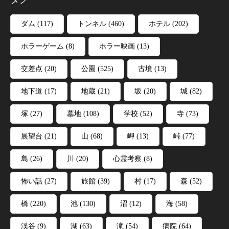
ダム
(117)
トンネル
(460)
ホテル
(202)
ホラーゲーム
(8)
ホラー映画
(13)
交差点
(20)
公園
(525)
古墳
(13)
地下道
(17)
地蔵
(21)
坂
(20)
城
(82)
塚
(27)
墓地
(108)
学校
(52)
寺
(73)
展望台
(21)
山
(68)
岬
(13)
峠
(77)
島
(26)
川
(20)
心霊考察
(8)
怖い話
(27)
旅館
(39)
村
(17)
森
(52)
橋
(220)
池
(130)
沼
(12)
海
(58)
渓谷
(9)
湖
(63)
滝
(54)
病院
(64)