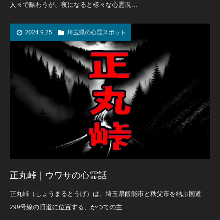
人々で賑わうが、夜になると様々な心霊現…
2024.9.25
埼玉県の心霊スポット
正丸峠｜ウワサの心霊話
正丸峠（しょうまるとうげ）は、埼玉県飯能市と秩父市を結ぶ国道
299号線の旧道に位置する、かつての主…