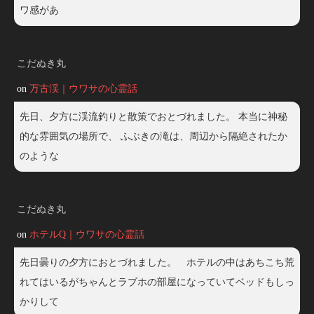
ワ感があ
こだぬき丸
on
万古渓｜ウワサの心霊話
先日、夕方に渓流釣りと散策でおとづれました。 本当に神秘
的な雰囲気の場所で、 ふぶきの滝は、周辺から隔絶されたか
のような
こだぬき丸
on
ホテルQ｜ウワサの心霊話
先日曇りの夕方におとづれました。 ホテルの中はあちこち荒
れてはいるがちゃんとラブホの部屋になっていてベッドもしっ
かりして