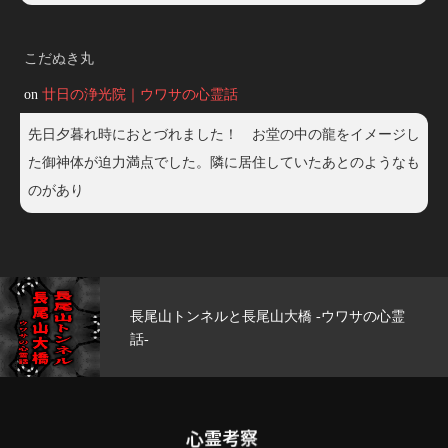
こだぬき丸
on
廿日の浄光院｜ウワサの心霊話
先日夕暮れ時におとづれました！ お堂の中の龍をイメージし
た御神体が迫力満点でした。隣に居住していたあとのようなも
のがあり
サの心霊
玄武洞公園 -ウワサの心霊話-
心霊考察