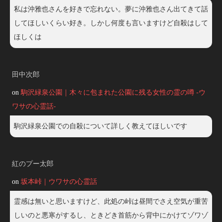
私は沖雅也さんを好きで忘れない。夢に沖雅也さん出てきて話
してほしいくらい好き。しかし何度も言いますけど自殺はして
ほしくは
田中次郎
on
駒沢緑泉公園｜木々に包まれた公園に残る女性の霊の噂 -ウ
ワサの心霊話-
駒沢緑泉公園での自殺について詳しく教えてほしいです
紅のプー太郎
on
坂本峠｜ウワサの心霊話
霊感は無いと思いますけど、此処の峠は昼間でさえ空気が重苦
しいのと悪寒がするし、ときどき首筋から背中にかけてゾワゾ