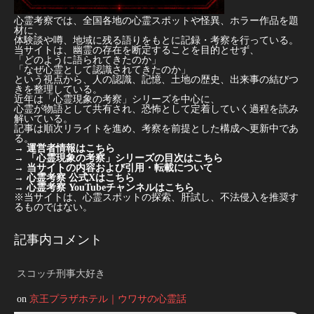
心霊考察では、全国各地の心霊スポットや怪異、ホラー作品を題
材に、
体験談や噂、地域に残る語りをもとに記録・考察を行っている。
当サイトは、幽霊の存在を断定することを目的とせず、
「どのように語られてきたのか」
「なぜ心霊として認識されてきたのか」
という視点から、人の認識、記憶、土地の歴史、出来事の結びつ
きを整理している。
近年は「心霊現象の考察」シリーズを中心に、
心霊が物語として共有され、恐怖として定着していく過程を読み
解いている。
記事は順次リライトを進め、考察を前提とした構成へ更新中であ
る。
→
運営者情報はこちら
→
「心霊現象の考察」シリーズの目次はこちら
→
当サイトの内容および引用・転載について
→
心霊考察 公式Xはこちら
→
心霊考察 YouTubeチャンネルはこちら
※当サイトは、心霊スポットの探索、肝試し、不法侵入を推奨す
るものではない。
記事内コメント
スコッチ刑事大好き
on
京王プラザホテル｜ウワサの心霊話