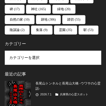
碑
(17)
神社
(165)
緑地
(20)
自然の家
(10)
跡地
(306)
踏切
(55)
陰謀論
(2)
集落
(9)
霊園
(35)
駅
(53)
カテゴリー
リー
最近の記事
長尾山トンネルと長尾山大橋 -ウワサの心霊
話-
2026.7.1
兵庫県の心霊スポット