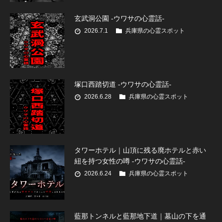
玄武洞公園 -ウワサの心霊話-
2026.7.1
兵庫県の心霊スポット
塚口西踏切道 -ウワサの心霊話-
2026.6.28
兵庫県の心霊スポット
タワーホテル｜山頂に残る廃ホテルと赤い
紐を持つ女性の噂 -ウワサの心霊話-
2026.6.24
兵庫県の心霊スポット
藍那トンネルと藍那地下道｜墓山の下を通