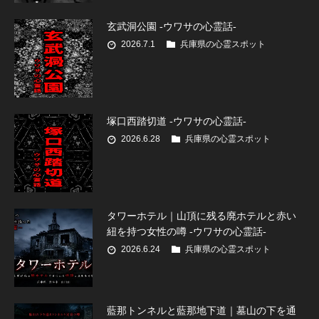
玄武洞公園 -ウワサの心霊話-
2026.7.1
兵庫県の心霊スポット
塚口西踏切道 -ウワサの心霊話-
2026.6.28
兵庫県の心霊スポット
タワーホテル｜山頂に残る廃ホテルと赤い
紐を持つ女性の噂 -ウワサの心霊話-
2026.6.24
兵庫県の心霊スポット
藍那トンネルと藍那地下道｜墓山の下を通