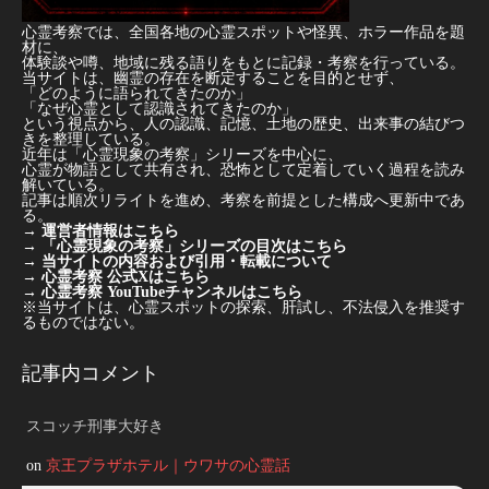
心霊考察では、全国各地の心霊スポットや怪異、ホラー作品を題
材に、
体験談や噂、地域に残る語りをもとに記録・考察を行っている。
当サイトは、幽霊の存在を断定することを目的とせず、
「どのように語られてきたのか」
「なぜ心霊として認識されてきたのか」
という視点から、人の認識、記憶、土地の歴史、出来事の結びつ
きを整理している。
近年は「心霊現象の考察」シリーズを中心に、
心霊が物語として共有され、恐怖として定着していく過程を読み
解いている。
記事は順次リライトを進め、考察を前提とした構成へ更新中であ
る。
→
運営者情報はこちら
→
「心霊現象の考察」シリーズの目次はこちら
→
当サイトの内容および引用・転載について
→
心霊考察 公式Xはこちら
→
心霊考察 YouTubeチャンネルはこちら
※当サイトは、心霊スポットの探索、肝試し、不法侵入を推奨す
るものではない。
記事内コメント
スコッチ刑事大好き
on
京王プラザホテル｜ウワサの心霊話