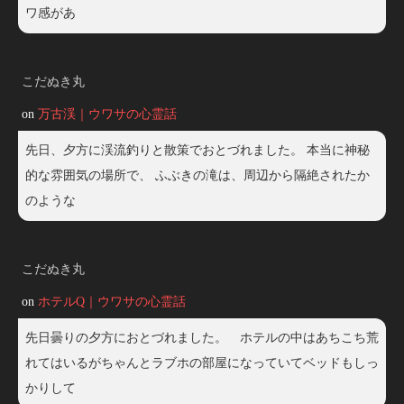
ワ感があ
こだぬき丸
on
万古渓｜ウワサの心霊話
先日、夕方に渓流釣りと散策でおとづれました。 本当に神秘
的な雰囲気の場所で、 ふぶきの滝は、周辺から隔絶されたか
のような
こだぬき丸
on
ホテルQ｜ウワサの心霊話
先日曇りの夕方におとづれました。 ホテルの中はあちこち荒
れてはいるがちゃんとラブホの部屋になっていてベッドもしっ
かりして