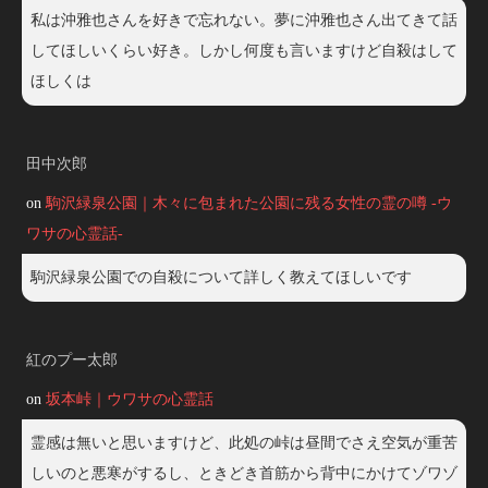
私は沖雅也さんを好きで忘れない。夢に沖雅也さん出てきて話
してほしいくらい好き。しかし何度も言いますけど自殺はして
ほしくは
田中次郎
on
駒沢緑泉公園｜木々に包まれた公園に残る女性の霊の噂 -ウ
ワサの心霊話-
駒沢緑泉公園での自殺について詳しく教えてほしいです
紅のプー太郎
on
坂本峠｜ウワサの心霊話
霊感は無いと思いますけど、此処の峠は昼間でさえ空気が重苦
しいのと悪寒がするし、ときどき首筋から背中にかけてゾワゾ