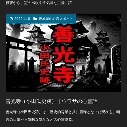
影響から、霊の出現や不気味な足音、謎…
2024.11.8
茨城県の心霊スポット
善光寺（小田氏史跡）｜ウワサの心霊話
善光寺（小田氏史跡）は、歴史的背景と共に廃寺となった現在も、幽
霊の目撃や不気味な気配などの心霊現象…