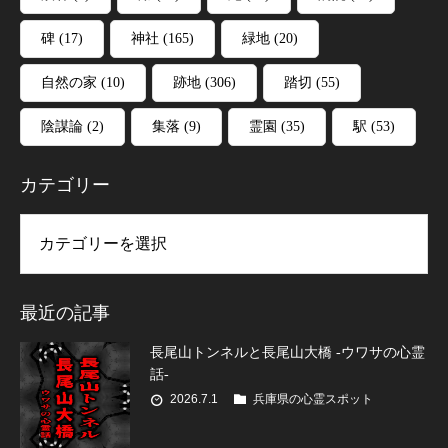
碑
(17)
神社
(165)
緑地
(20)
自然の家
(10)
跡地
(306)
踏切
(55)
陰謀論
(2)
集落
(9)
霊園
(35)
駅
(53)
カテゴリー
リー
最近の記事
長尾山トンネルと長尾山大橋 -ウワサの心霊
話-
2026.7.1
兵庫県の心霊スポット