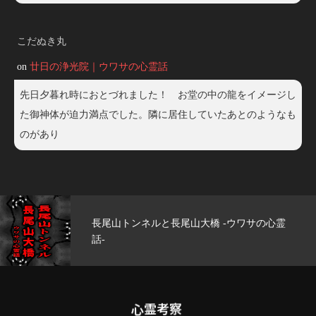
こだぬき丸
on
廿日の浄光院｜ウワサの心霊話
先日夕暮れ時におとづれました！ お堂の中の龍をイメージし
た御神体が迫力満点でした。隣に居住していたあとのようなも
のがあり
サの心霊
玄武洞公園 -ウワサの心霊話-
心霊考察