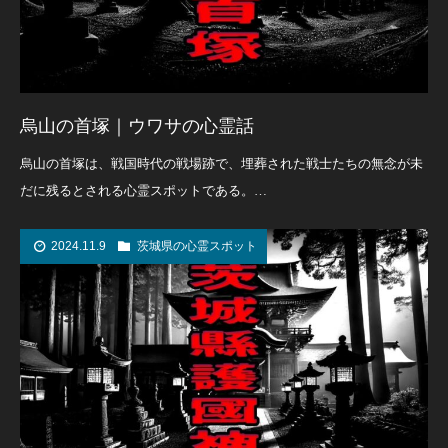
烏山の首塚｜ウワサの心霊話
烏山の首塚は、戦国時代の戦場跡で、埋葬された戦士たちの無念が未
だに残るとされる心霊スポットである。…
2024.11.9
茨城県の心霊スポット