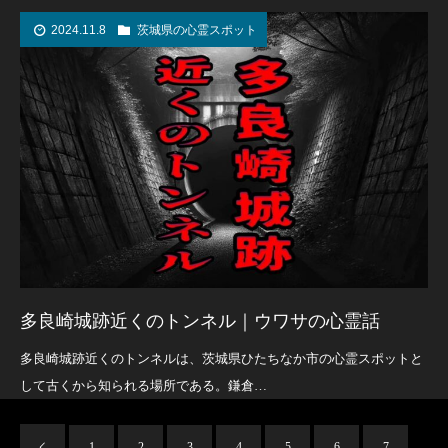
2024.11.8
茨城県の心霊スポット
多良崎城跡近くのトンネル｜ウワサの心霊話
多良崎城跡近くのトンネルは、茨城県ひたちなか市の心霊スポットと
して古くから知られる場所である。鎌倉…
1
2
3
4
5
6
7