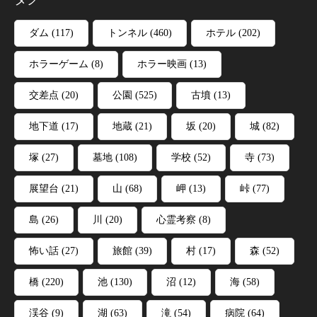
ダム
(117)
トンネル
(460)
ホテル
(202)
ホラーゲーム
(8)
ホラー映画
(13)
交差点
(20)
公園
(525)
古墳
(13)
地下道
(17)
地蔵
(21)
坂
(20)
城
(82)
塚
(27)
墓地
(108)
学校
(52)
寺
(73)
展望台
(21)
山
(68)
岬
(13)
峠
(77)
島
(26)
川
(20)
心霊考察
(8)
怖い話
(27)
旅館
(39)
村
(17)
森
(52)
橋
(220)
池
(130)
沼
(12)
海
(58)
渓谷
(9)
湖
(63)
滝
(54)
病院
(64)