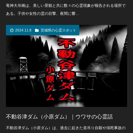
竜神大吊橋は、美しい景観と共に数々の心霊現象が報告される場所で
ある。子供や女性の霊の目撃、夜間に響…
2024.11.8
茨城県の心霊スポット
不動谷津ダム（小原ダム）｜ウワサの心霊話
不動谷津ダム（小原ダム）は、過去に起きた首吊り自殺や溺死事故の