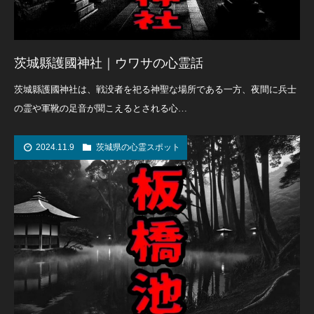
茨城縣護國神社｜ウワサの心霊話
茨城縣護國神社は、戦没者を祀る神聖な場所である一方、夜間に兵士
の霊や軍靴の足音が聞こえるとされる心…
2024.11.9
茨城県の心霊スポット