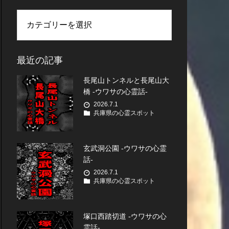
最近の記事
長尾山トンネルと長尾山大
橋 -ウワサの心霊話-
2026.7.1
兵庫県の心霊スポット
玄武洞公園 -ウワサの心霊
話-
2026.7.1
兵庫県の心霊スポット
塚口西踏切道 -ウワサの心
霊話-