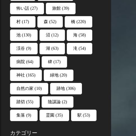
怖い話
(27)
旅館
(39)
村
(17)
森
(52)
橋
(220)
池
(130)
沼
(12)
海
(58)
渓谷
(9)
湖
(63)
滝
(54)
病院
(64)
碑
(17)
神社
(165)
緑地
(20)
自然の家
(10)
跡地
(306)
踏切
(55)
陰謀論
(2)
集落
(9)
霊園
(35)
駅
(53)
カテゴリー