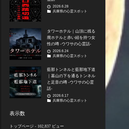
2026.6.28
兵庫県の心霊スポット
タワーホテル｜山頂に残る
廃ホテルと赤い紐を持つ女
性の噂 -ウワサの心霊話-
2026.6.24
兵庫県の心霊スポット
藍那トンネルと藍那地下道
｜墓山の下を通るトンネル
と足音の噂 -ウワサの心霊
話-
2026.6.17
兵庫県の心霊スポット
表示数
トップページ
- 102,837 ビュー