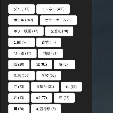
ダム
(117)
トンネル
(460)
ホテル
(202)
ホラーゲーム
(8)
ホラー映画
(13)
交差点
(20)
公園
(525)
古墳
(13)
地下道
(17)
地蔵
(21)
坂
(20)
城
(82)
塚
(27)
墓地
(108)
学校
(52)
寺
(73)
展望台
(21)
山
(68)
岬
(13)
峠
(77)
島
(26)
川
(20)
心霊考察
(8)