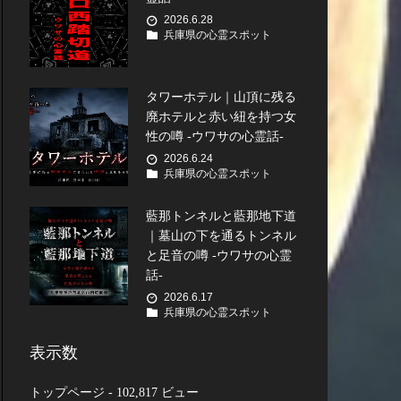
2026.6.28
兵庫県の心霊スポット
タワーホテル｜山頂に残る
廃ホテルと赤い紐を持つ女
性の噂 -ウワサの心霊話-
2026.6.24
兵庫県の心霊スポット
藍那トンネルと藍那地下道
｜墓山の下を通るトンネル
と足音の噂 -ウワサの心霊
話-
2026.6.17
兵庫県の心霊スポット
表示数
トップページ
- 102,817 ビュー