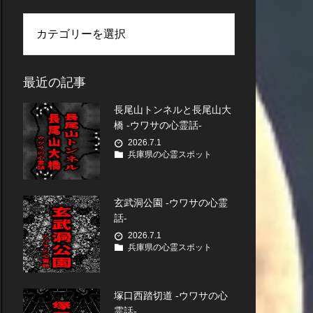
最近の記事
長尾山トンネルと長尾山大
橋 -ウワサの心霊話-
2026.7.1
兵庫県の心霊スポット
玄武洞公園 -ウワサの心霊
話-
2026.7.1
兵庫県の心霊スポット
塚口西踏切道 -ウワサの心
霊話-