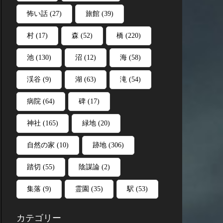
怖い話
(27)
旅館
(39)
村
(17)
森
(52)
橋
(220)
池
(130)
沼
(12)
海
(58)
渓谷
(9)
湖
(63)
滝
(54)
病院
(64)
碑
(17)
神社
(165)
緑地
(20)
自然の家
(10)
跡地
(306)
踏切
(55)
陰謀論
(2)
集落
(9)
霊園
(35)
駅
(53)
カテゴリー