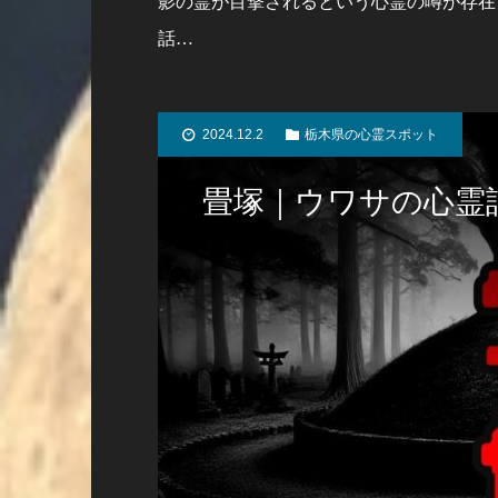
影の霊が目撃されるという心霊の噂が存在
話…
2024.12.2
栃木県の心霊スポット
畳塚｜ウワサの心霊