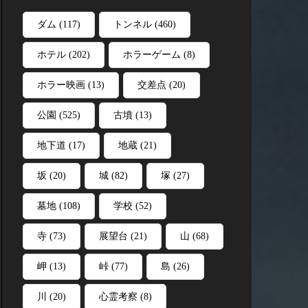
ダム
(117)
トンネル
(460)
ホテル
(202)
ホラーゲーム
(8)
ホラー映画
(13)
交差点
(20)
公園
(525)
古墳
(13)
地下道
(17)
地蔵
(21)
坂
(20)
城
(82)
塚
(27)
墓地
(108)
学校
(52)
寺
(73)
展望台
(21)
山
(68)
岬
(13)
峠
(77)
島
(26)
川
(20)
心霊考察
(8)