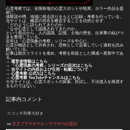
心霊考察では、全国各地の心霊スポットや怪異、ホラー作品を題
材に、
体験談や噂、地域に残る語りをもとに記録・考察を行っている。
当サイトは、幽霊の存在を断定することを目的とせず、
「どのように語られてきたのか」
「なぜ心霊として認識されてきたのか」
という視点から、人の認識、記憶、土地の歴史、出来事の結びつ
きを整理している。
近年は「心霊現象の考察」シリーズを中心に、
心霊が物語として共有され、恐怖として定着していく過程を読み
解いている。
記事は順次リライトを進め、考察を前提とした構成へ更新中であ
る。
→
運営者情報はこちら
→
「心霊現象の考察」シリーズの目次はこちら
→
当サイトの内容および引用・転載について
→
心霊考察 公式Xはこちら
→
心霊考察 YouTubeチャンネルはこちら
※当サイトは、心霊スポットの探索、肝試し、不法侵入を推奨す
るものではない。
記事内コメント
スコッチ刑事大好き
on
京王プラザホテル｜ウワサの心霊話