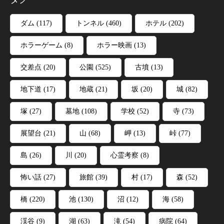
ダム
(117)
トンネル
(460)
ホテル
(202)
ホラーゲーム
(8)
ホラー映画
(13)
交差点
(20)
公園
(525)
古墳
(13)
地下道
(17)
地蔵
(21)
坂
(20)
城
(82)
塚
(27)
墓地
(108)
学校
(52)
寺
(73)
展望台
(21)
山
(68)
岬
(13)
峠
(77)
島
(26)
川
(20)
心霊考察
(8)
怖い話
(27)
旅館
(39)
村
(17)
森
(52)
橋
(220)
池
(130)
沼
(12)
海
(58)
渓谷
(9)
湖
(63)
滝
(54)
病院
(64)