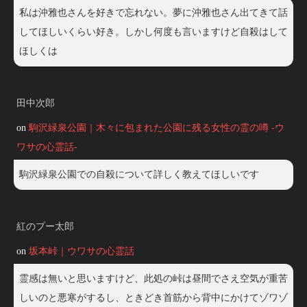
私は沖雅也さんを好きで忘れない。夢に沖雅也さん出てきて話
してほしいくらい好き。しかし何度も言いますけど自殺はして
ほしくは
田中次郎
on
駒沢緑泉公園｜木々に包まれた公園に残る女性の霊の噂 -ウ
ワサの心霊話-
駒沢緑泉公園での自殺について詳しく教えてほしいです
紅のプー太郎
on
坂本峠｜ウワサの心霊話
霊感は無いと思いますけど、此処の峠は昼間でさえ空気が重苦
しいのと悪寒がするし、ときどき首筋から背中にかけてゾワゾ