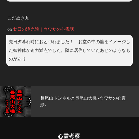
こだぬき丸
on
廿日の浄光院｜ウワサの心霊話
先日夕暮れ時におとづれました！ お堂の中の龍をイメージし
た御神体が迫力満点でした。隣に居住していたあとのようなも
のがあり
の心霊
玄武洞公園 -ウワサの心霊話-
心霊考察