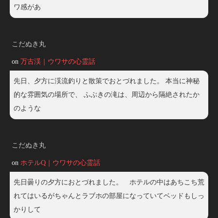
ワ感があ
こだぬき丸
on
万古渓｜ウワサの心霊話
先日、夕方に渓流釣りと散策でおとづれました。 本当に神秘
的な雰囲気の場所で、 ふぶきの滝は、周辺から隔絶されたか
のような
こだぬき丸
on
ホテルQ｜ウワサの心霊話
先日曇りの夕方におとづれました。 ホテルの中はあちこち荒
れてはいるがちゃんとラブホの部屋になっていてベッドもしっ
かりして