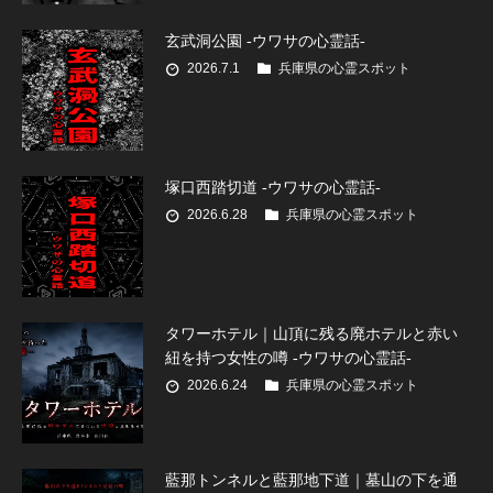
玄武洞公園 -ウワサの心霊話-
2026.7.1
兵庫県の心霊スポット
塚口西踏切道 -ウワサの心霊話-
2026.6.28
兵庫県の心霊スポット
タワーホテル｜山頂に残る廃ホテルと赤い
紐を持つ女性の噂 -ウワサの心霊話-
2026.6.24
兵庫県の心霊スポット
藍那トンネルと藍那地下道｜墓山の下を通