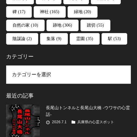
碑
(17)
神社
(165)
緑地
(20)
自然の家
(10)
跡地
(306)
踏切
(55)
陰謀論
(2)
集落
(9)
霊園
(35)
駅
(53)
カテゴリー
リー
最近の記事
長尾山トンネルと長尾山大橋 -ウワサの心霊
話-
2026.7.1
兵庫県の心霊スポット