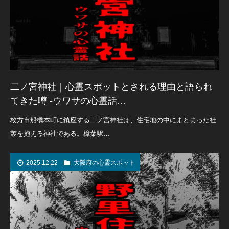
二ノ宮神社｜心霊スポットとされる理由と語られ
てきた噂 -ウワサの心霊話…
枚方市船橋本町に鎮座する二ノ宮神社は、住宅地の中にまとまった社
叢を抱える神社である。樟葉駅…
2025.12.22
大阪府の心霊スポット