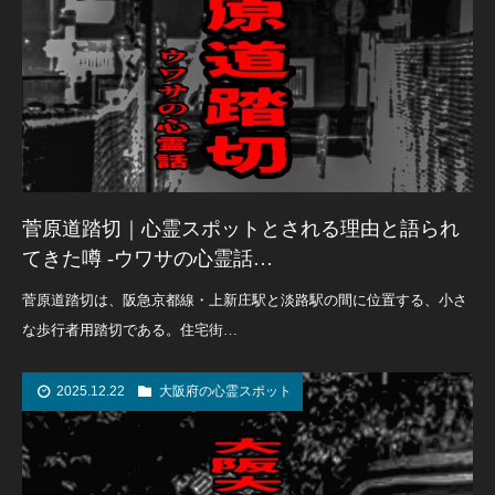
菅原道踏切｜心霊スポットとされる理由と語られ
てきた噂 -ウワサの心霊話…
菅原道踏切は、阪急京都線・上新庄駅と淡路駅の間に位置する、小さ
な歩行者用踏切である。住宅街…
2025.12.22
大阪府の心霊スポット