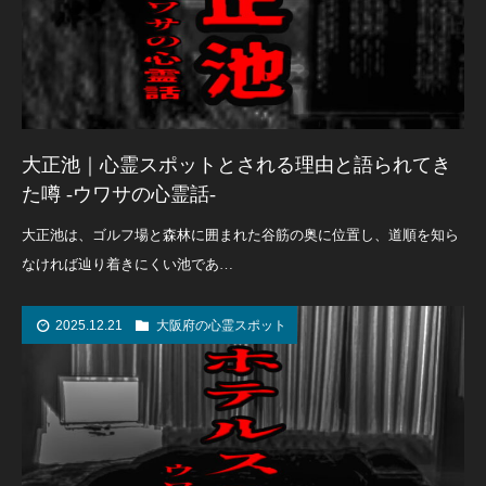
大正池｜心霊スポットとされる理由と語られてき
た噂 -ウワサの心霊話-
大正池は、ゴルフ場と森林に囲まれた谷筋の奥に位置し、道順を知ら
なければ辿り着きにくい池であ…
2025.12.21
大阪府の心霊スポット