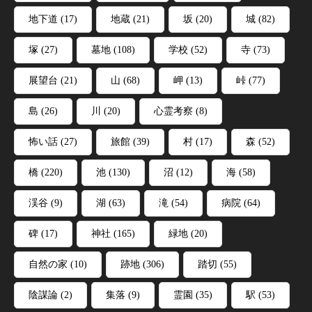
地下道
(17)
地蔵
(21)
坂
(20)
城
(82)
塚
(27)
墓地
(108)
学校
(52)
寺
(73)
展望台
(21)
山
(68)
岬
(13)
峠
(77)
島
(26)
川
(20)
心霊考察
(8)
怖い話
(27)
旅館
(39)
村
(17)
森
(52)
橋
(220)
池
(130)
沼
(12)
海
(58)
渓谷
(9)
湖
(63)
滝
(54)
病院
(64)
碑
(17)
神社
(165)
緑地
(20)
自然の家
(10)
跡地
(306)
踏切
(55)
陰謀論
(2)
集落
(9)
霊園
(35)
駅
(53)