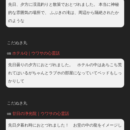
先日、夕方に渓流釣りと散策でおとづれました。 本当に神秘
的な雰囲気の場所で、 ふぶきの滝は、周辺から隔絶されたか
のような
こだぬき丸
on
ホテルQ｜ウワサの心霊話
先日曇りの夕方におとづれました。 ホテルの中はあちこち荒
れてはいるがちゃんとラブホの部屋になっていてベッドもしっ
かりして
こだぬき丸
on
廿日の浄光院｜ウワサの心霊話
先日夕暮れ時におとづれました！ お堂の中の龍をイメージし