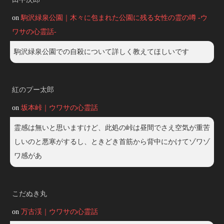
on
駒沢緑泉公園｜木々に包まれた公園に残る女性の霊の噂 -ウ
ワサの心霊話-
駒沢緑泉公園での自殺について詳しく教えてほしいです
紅のプー太郎
on
坂本峠｜ウワサの心霊話
霊感は無いと思いますけど、此処の峠は昼間でさえ空気が重苦
しいのと悪寒がするし、ときどき首筋から背中にかけてゾワゾ
ワ感があ
こだぬき丸
on
万古渓｜ウワサの心霊話