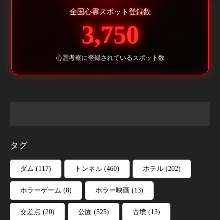
全国心霊スポット登録数
3,750
心霊考察に登録されているスポット数
タグ
ダム
(117)
トンネル
(460)
ホテル
(202)
ホラーゲーム
(8)
ホラー映画
(13)
交差点
(20)
公園
(525)
古墳
(13)