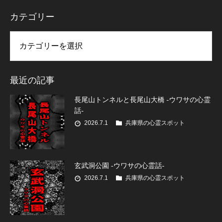
カテゴリー
リー
最近の記事
長尾山トンネルと長尾山大橋 -ウワサの心霊
話-
2026.7.1
兵庫県の心霊スポット
玄武洞公園 -ウワサの心霊話-
2026.7.1
兵庫県の心霊スポット