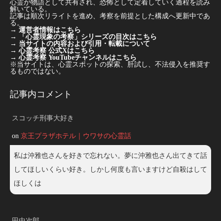
心霊が物語として共有され、恐怖として定着していく過程を読み
解いている。
記事は順次リライトを進め、考察を前提とした構成へ更新中であ
る。
→
運営者情報はこちら
→
「心霊現象の考察」シリーズの目次はこちら
→
当サイトの内容および引用・転載について
→
心霊考察 公式Xはこちら
→
心霊考察 YouTubeチャンネルはこちら
※当サイトは、心霊スポットの探索、肝試し、不法侵入を推奨す
るものではない。
記事内コメント
スコッチ刑事大好き
on
京王プラザホテル｜ウワサの心霊話
私は沖雅也さんを好きで忘れない。夢に沖雅也さん出てきて話
してほしいくらい好き。しかし何度も言いますけど自殺はして
ほしくは
田中次郎