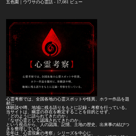
五色園｜ウワサの心霊話
- 17,081 ビュー
心霊考察では、全国各地の心霊スポットや怪異、ホラー作品を題
材に、
体験談や噂、地域に残る語りをもとに記録・考察を行っている。
当サイトは、幽霊の存在を断定することを目的とせず、
「どのように語られてきたのか」
「なぜ心霊として認識されてきたのか」
という視点から、人の認識、記憶、土地の歴史、出来事の結びつ
きを整理している。
近年は「心霊現象の考察」シリーズを中心に、