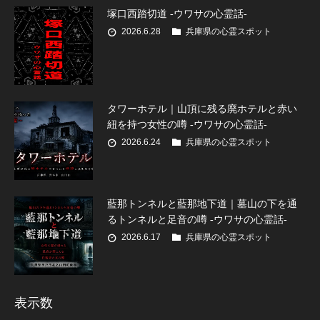
塚口西踏切道 -ウワサの心霊話-
2026.6.28
兵庫県の心霊スポット
タワーホテル｜山頂に残る廃ホテルと赤い
紐を持つ女性の噂 -ウワサの心霊話-
2026.6.24
兵庫県の心霊スポット
藍那トンネルと藍那地下道｜墓山の下を通
るトンネルと足音の噂 -ウワサの心霊話-
2026.6.17
兵庫県の心霊スポット
表示数