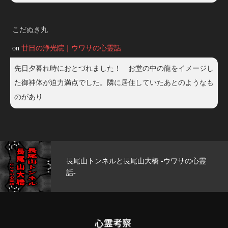
こだぬき丸
on
廿日の浄光院｜ウワサの心霊話
先日夕暮れ時におとづれました！ お堂の中の龍をイメージし
た御神体が迫力満点でした。隣に居住していたあとのようなも
のがあり
心霊
玄武洞公園 -ウワサの心霊話-
心霊考察