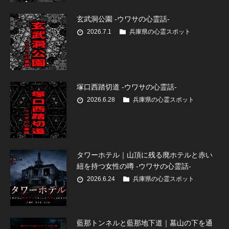
玄武洞公園 -ウワサの心霊話-
2026.7.1
兵庫県の心霊スポット
塚口西踏切道 -ウワサの心霊話-
2026.6.28
兵庫県の心霊スポット
タワーホテル｜山頂に残る廃ホテルと赤い
紐を持つ女性の噂 -ウワサの心霊話-
2026.6.24
兵庫県の心霊スポット
藍那トンネルと藍那地下道｜墓山の下を通