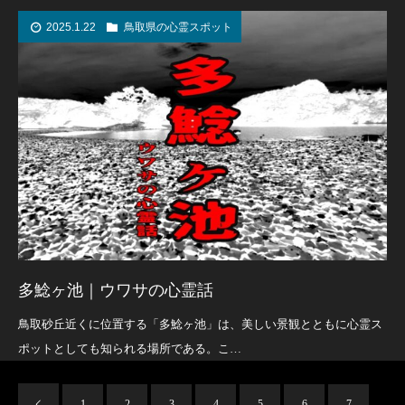
2025.1.22
鳥取県の心霊スポット
多鯰ヶ池｜ウワサの心霊話
鳥取砂丘近くに位置する「多鯰ヶ池」は、美しい景観とともに心霊ス
ポットとしても知られる場所である。こ…
1
2
3
4
5
6
7