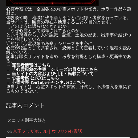
心霊考察では、全国各地の心霊スポットや怪異、ホラー作品を題
材に、
体験談や噂、地域に残る語りをもとに記録・考察を行っている。
当サイトは、幽霊の存在を断定することを目的とせず、
「どのように語られてきたのか」
「なぜ心霊として認識されてきたのか」
という視点から、人の認識、記憶、土地の歴史、出来事の結びつ
きを整理している。
近年は「心霊現象の考察」シリーズを中心に、
心霊が物語として共有され、恐怖として定着していく過程を読み
解いている。
記事は順次リライトを進め、考察を前提とした構成へ更新中であ
る。
→
運営者情報はこちら
→
「心霊現象の考察」シリーズの目次はこちら
→
当サイトの内容および引用・転載について
→
心霊考察 公式Xはこちら
→
心霊考察 YouTubeチャンネルはこちら
※当サイトは、心霊スポットの探索、肝試し、不法侵入を推奨す
るものではない。
記事内コメント
スコッチ刑事大好き
on
京王プラザホテル｜ウワサの心霊話