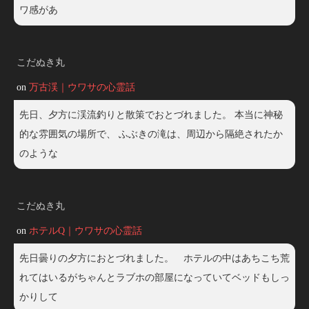
ワ感があ
こだぬき丸
on
万古渓｜ウワサの心霊話
先日、夕方に渓流釣りと散策でおとづれました。 本当に神秘
的な雰囲気の場所で、 ふぶきの滝は、周辺から隔絶されたか
のような
こだぬき丸
on
ホテルQ｜ウワサの心霊話
先日曇りの夕方におとづれました。 ホテルの中はあちこち荒
れてはいるがちゃんとラブホの部屋になっていてベッドもしっ
かりして