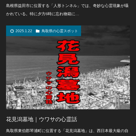
島根県益田市に位置する「人形トンネル」では、奇妙な心霊現象が囁
かれている。特に夕方6時に忘れ物箱に…
2025.1.22
鳥取県の心霊スポット
花見潟墓地｜ウワサの心霊話
鳥取県東伯郡琴浦町に位置する「花見潟墓地」は、西日本最大級の自