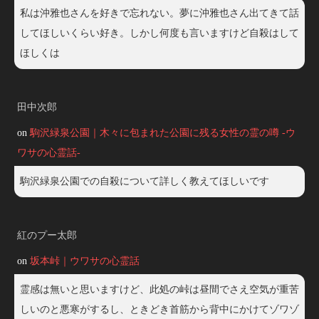
私は沖雅也さんを好きで忘れない。夢に沖雅也さん出てきて話
してほしいくらい好き。しかし何度も言いますけど自殺はして
ほしくは
田中次郎
on
駒沢緑泉公園｜木々に包まれた公園に残る女性の霊の噂 -ウ
ワサの心霊話-
駒沢緑泉公園での自殺について詳しく教えてほしいです
紅のプー太郎
on
坂本峠｜ウワサの心霊話
霊感は無いと思いますけど、此処の峠は昼間でさえ空気が重苦
しいのと悪寒がするし、ときどき首筋から背中にかけてゾワゾ