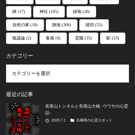
碑
(17)
神社
(165)
緑地
(20)
自然の家
(10)
跡地
(306)
踏切
(55)
陰謀論
(2)
集落
(9)
霊園
(35)
駅
(53)
カテゴリー
リー
最近の記事
長尾山トンネルと長尾山大橋 -ウワサの心霊
話-
2026.7.1
兵庫県の心霊スポット