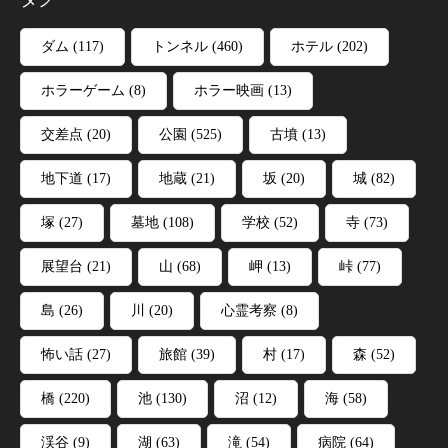
ダム
(117)
トンネル
(460)
ホテル
(202)
ホラーゲーム
(8)
ホラー映画
(13)
交差点
(20)
公園
(525)
古墳
(13)
地下道
(17)
地蔵
(21)
坂
(20)
城
(82)
塚
(27)
墓地
(108)
学校
(52)
寺
(73)
展望台
(21)
山
(68)
岬
(13)
峠
(77)
島
(26)
川
(20)
心霊考察
(8)
怖い話
(27)
旅館
(39)
村
(17)
森
(52)
橋
(220)
池
(130)
沼
(12)
海
(58)
渓谷
(9)
湖
(63)
滝
(54)
病院
(64)