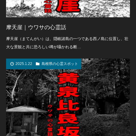
摩天崖｜ウワサの心霊話
摩天崖（まてんがい）は、隠岐諸島の一つである西ノ島に位置し、壮
大な景観と共に恐ろしい噂が囁かれる断…
2025.1.22
島根県の心霊スポット