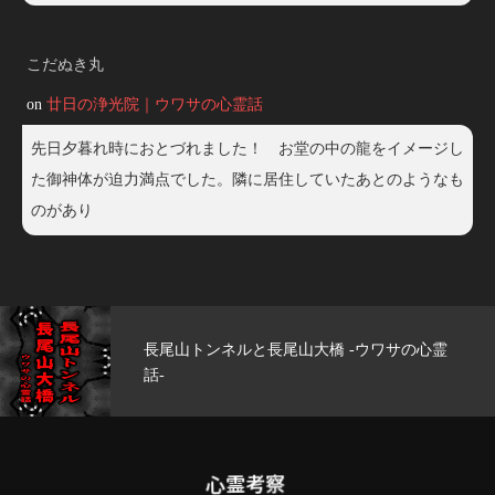
こだぬき丸
on
廿日の浄光院｜ウワサの心霊話
先日夕暮れ時におとづれました！ お堂の中の龍をイメージし
た御神体が迫力満点でした。隣に居住していたあとのようなも
のがあり
の心霊
玄武洞公園 -ウワサの心霊話-
心霊考察