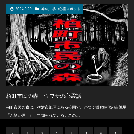
2024.9.20
神奈川県の心霊スポット
柏町市民の森｜ウワサの心霊話
柏町市民の森は、横浜市旭区にある公園で、かつて鎌倉時代の古戦場
「万騎が原」として知られている。この…
1
2
3
4
5
6
7