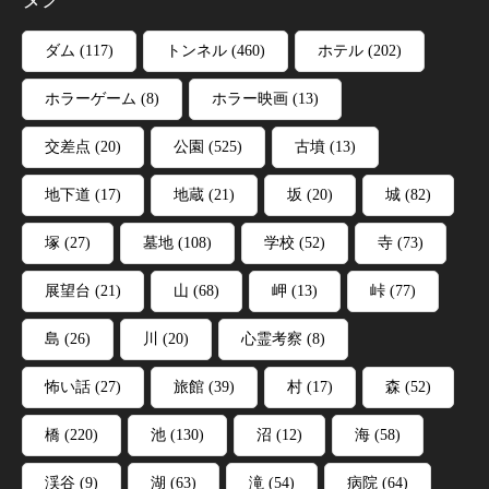
ダム
(117)
トンネル
(460)
ホテル
(202)
ホラーゲーム
(8)
ホラー映画
(13)
交差点
(20)
公園
(525)
古墳
(13)
地下道
(17)
地蔵
(21)
坂
(20)
城
(82)
塚
(27)
墓地
(108)
学校
(52)
寺
(73)
展望台
(21)
山
(68)
岬
(13)
峠
(77)
島
(26)
川
(20)
心霊考察
(8)
怖い話
(27)
旅館
(39)
村
(17)
森
(52)
橋
(220)
池
(130)
沼
(12)
海
(58)
渓谷
(9)
湖
(63)
滝
(54)
病院
(64)