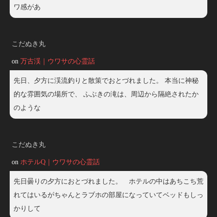
ワ感があ
こだぬき丸
on
万古渓｜ウワサの心霊話
先日、夕方に渓流釣りと散策でおとづれました。 本当に神秘
的な雰囲気の場所で、 ふぶきの滝は、周辺から隔絶されたか
のような
こだぬき丸
on
ホテルQ｜ウワサの心霊話
先日曇りの夕方におとづれました。 ホテルの中はあちこち荒
れてはいるがちゃんとラブホの部屋になっていてベッドもしっ
かりして