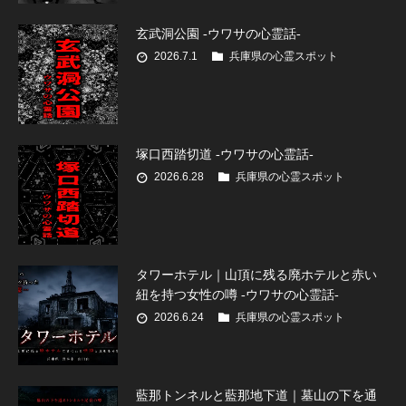
玄武洞公園 -ウワサの心霊話-
2026.7.1
兵庫県の心霊スポット
塚口西踏切道 -ウワサの心霊話-
2026.6.28
兵庫県の心霊スポット
タワーホテル｜山頂に残る廃ホテルと赤い
紐を持つ女性の噂 -ウワサの心霊話-
2026.6.24
兵庫県の心霊スポット
藍那トンネルと藍那地下道｜墓山の下を通