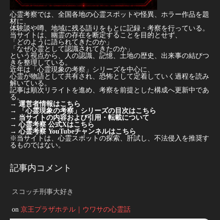
心霊考察では、全国各地の心霊スポットや怪異、ホラー作品を題
材に、
体験談や噂、地域に残る語りをもとに記録・考察を行っている。
当サイトは、幽霊の存在を断定することを目的とせず、
「どのように語られてきたのか」
「なぜ心霊として認識されてきたのか」
という視点から、人の認識、記憶、土地の歴史、出来事の結びつ
きを整理している。
近年は「心霊現象の考察」シリーズを中心に、
心霊が物語として共有され、恐怖として定着していく過程を読み
解いている。
記事は順次リライトを進め、考察を前提とした構成へ更新中であ
る。
→
運営者情報はこちら
→
「心霊現象の考察」シリーズの目次はこちら
→
当サイトの内容および引用・転載について
→
心霊考察 公式Xはこちら
→
心霊考察 YouTubeチャンネルはこちら
※当サイトは、心霊スポットの探索、肝試し、不法侵入を推奨す
るものではない。
記事内コメント
スコッチ刑事大好き
on
京王プラザホテル｜ウワサの心霊話