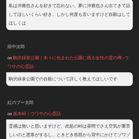
私は沖雅也さんを好きで忘れない。夢に沖雅也さん出てきて話
してほしいくらい好き。しかし何度も言いますけど自殺はして
ほしくは
田中次郎
on
駒沢緑泉公園｜木々に包まれた公園に残る女性の霊の噂 -ウ
ワサの心霊話-
駒沢緑泉公園での自殺について詳しく教えてほしいです
紅のプー太郎
on
坂本峠｜ウワサの心霊話
霊感は無いと思いますけど、此処の峠は昼間でさえ空気が重苦
しいのと悪寒がするし、ときどき首筋から背中にかけてゾワゾ