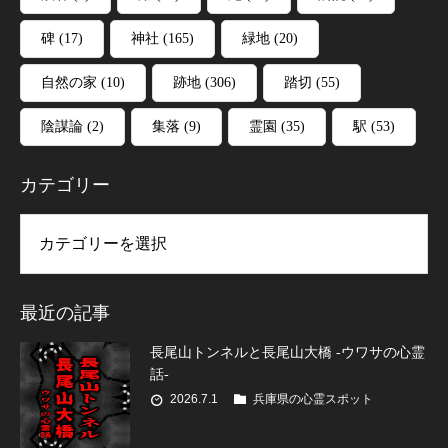
碑
(17)
神社
(165)
緑地
(20)
自然の家
(10)
跡地
(306)
踏切
(55)
陰謀論
(2)
集落
(9)
霊園
(35)
駅
(53)
カテゴリー
リー
最近の記事
長尾山トンネルと長尾山大橋 -ウワサの心霊
話-
2026.7.1
兵庫県の心霊スポット